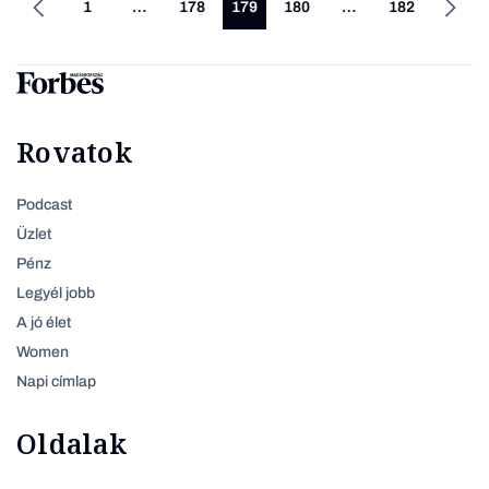
1
…
178
179
180
…
182
Rovatok
Podcast
Üzlet
Pénz
Legyél jobb
A jó élet
Women
Napi címlap
Oldalak