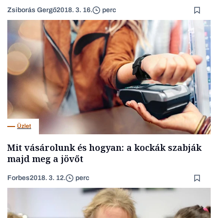
Zsiborás Gergő
2018. 3. 16.
perc
Üzlet
Mit vásárolunk és hogyan: a kockák szabják
majd meg a jövőt
Forbes
2018. 3. 12.
perc