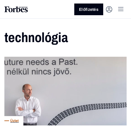
Előfizetés
technológia
Vagy fedezze fel a következő
témákat
Üzlet
Pénz
Zöld
Legyél jobb!
Üzlet