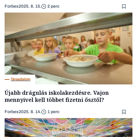
Forbes
2025. 8. 15.
2 perc
Társadalom
Újabb drágulás iskolakezdésre. Vajon
mennyivel kell többet fizetni ősztől?
Forbes
2025. 8. 14.
1 perc