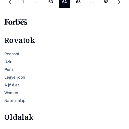
1
…
63
64
65
…
82
Rovatok
Podcast
Üzlet
Pénz
Legyél jobb
A jó élet
Women
Napi címlap
Oldalak