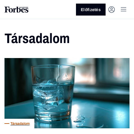
Előfizetés
Társadalom
Vagy fedezze fel a következő
témákat
Üzlet
Pénz
Zöld
Legyél jobb!
Társadalom