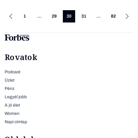
1
…
29
30
31
…
82
Rovatok
Podcast
Üzlet
Pénz
Legyél jobb
A jó élet
Women
Napi címlap