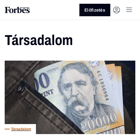
Előfizetés
Társadalom
Vagy fedezze fel a következő
témákat
Üzlet
Pénz
Zöld
Legyél jobb!
Társadalom