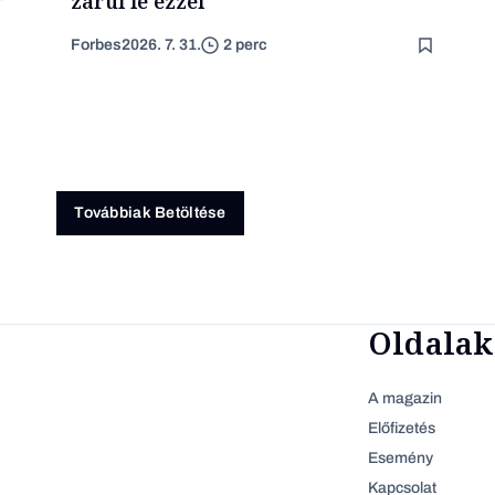
zárul le ezzel
Forbes
2026. 7. 31.
2 perc
Továbbiak Betöltése
Oldalak
A magazin
Előfizetés
Esemény
Kapcsolat