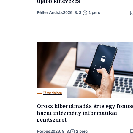
újabb kinevezés
Péller András
2026. 8. 3.
1 perc
Társadalom
Orosz kibertámadás érte egy fonto
hazai intézmény informatikai
rendszerét
Forbes
2026. 8. 3.
2 perc