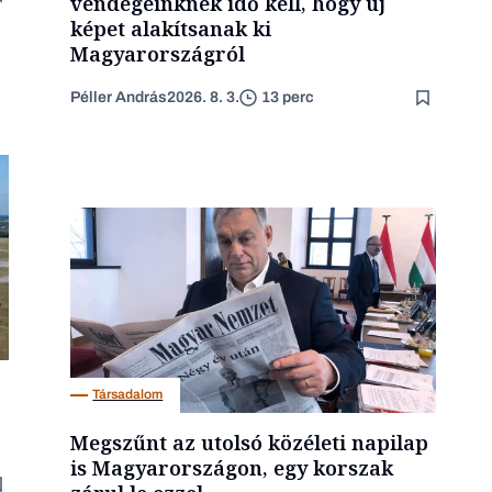
vendégeinknek idő kell, hogy új
képet alakítsanak ki
Magyarországról
Péller András
2026. 8. 3.
13 perc
Társadalom
Megszűnt az utolsó közéleti napilap
is Magyarországon, egy korszak