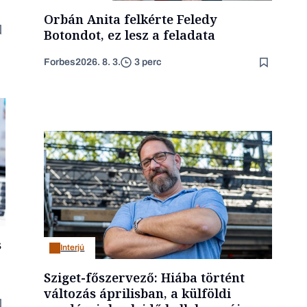
Orbán Anita felkérte Feledy
Botondot, ez lesz a feladata
Forbes
2026. 8. 3.
3 perc
s
Interjú
Sziget-főszervező: Hiába történt
változás áprilisban, a külföldi