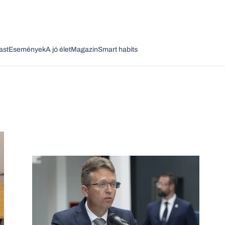
ast
Események
A jó élet
Magazin
Smart habits
Vagy fedezze fel a következő témákat
Üzlet
Pénz
Zöld
Legyél jobb!