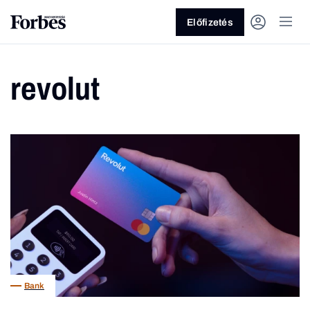
Előfizetés
revolut
Vagy fedezze fel a következő
témákat
Üzlet
Pénz
Zöld
Legyél jobb!
Bank