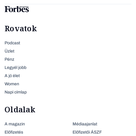
Rovatok
Podcast
Üzlet
Pénz
Legyél jobb
A jó élet
Women
Napi címlap
Oldalak
A magazin
Médiaajanlat
Előfizetés
Előfizetői ÁSZF