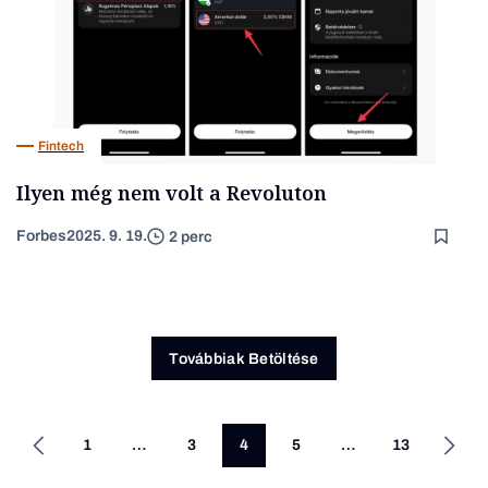
Fintech
Ilyen még nem volt a Revoluton
Forbes
2025. 9. 19.
2 perc
Továbbiak Betöltése
1
…
3
4
5
…
13