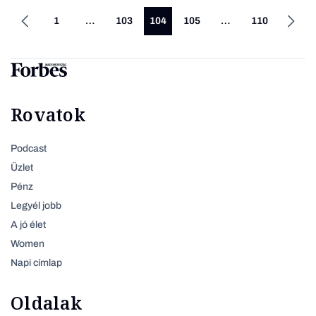
1
…
103
104
105
…
110
Rovatok
Podcast
Üzlet
Pénz
Legyél jobb
A jó élet
Women
Napi címlap
Oldalak