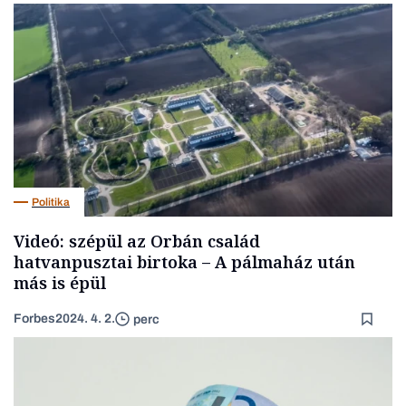
Politika
Videó: szépül az Orbán család
hatvanpusztai birtoka – A pálmaház után
más is épül
Forbes
2024. 4. 2.
perc