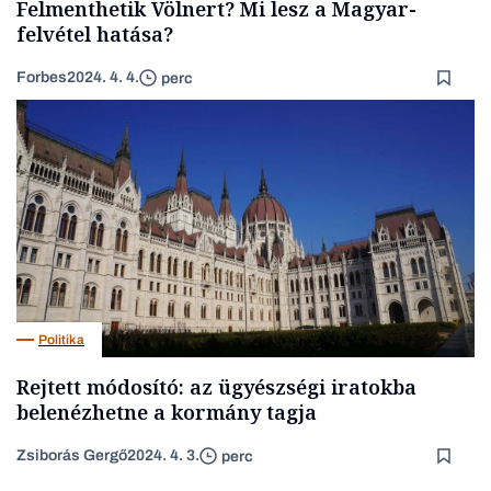
Felmenthetik Völnert? Mi lesz a Magyar-
felvétel hatása?
Forbes
2024. 4. 4.
perc
Politika
Rejtett módosító: az ügyészségi iratokba
belenézhetne a kormány tagja
Zsiborás Gergő
2024. 4. 3.
perc