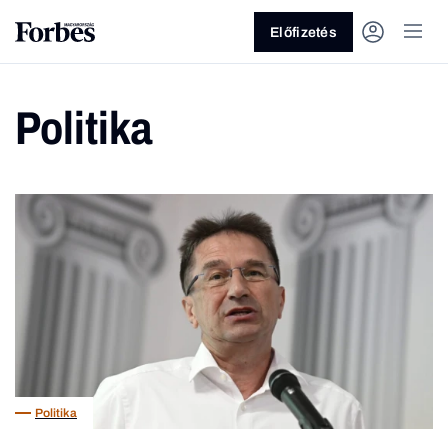
Előfizetés
Politika
Vagy fedezze fel a következő
témákat
Üzlet
Pénz
Zöld
Legyél jobb!
Politika