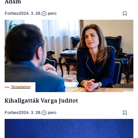
Ádám
Forbes
2024. 3. 28.
perc
Társadalom
Kihallgatták Varga Juditot
Forbes
2024. 3. 28.
perc