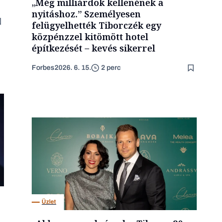
„Még milliárdok kellenének a
nyitáshoz.” Személyesen
felügyelhették Tiborczék egy
közpénzzel kitömött hotel
építkezését – kevés sikerrel
Forbes
2026. 6. 15.
2 perc
Üzlet