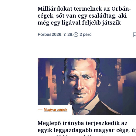
Milliárdokat termelnek az Orbán-
cégek, sőt van egy családtag, aki
még egy ligával feljebb játszik
Forbes
2026. 7. 29.
2 perc
Magyar cégek
Meglepő irányba terjeszkedik az
egyik leggazdagabb magyar cége, ú