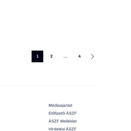
1
2
…
4
Médiaajanlat
Előfizetői ÁSZF
ÁSZF Melléklet
Hirdetési ÁSZF