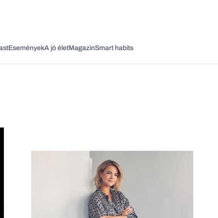
ast
Események
A jó élet
Magazin
Smart habits
Vagy fedezze fel a következő témákat
Üzlet
Pénz
Zöld
Legyél jobb!