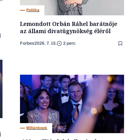
Politika
Lemondott Orbán Ráhel barátnője
az állami divatügynökség éléről
Forbes
2026. 7. 15.
2 perc
Milliárdosok
j