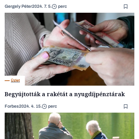
Gergely Péter
2024. 7. 5.
perc
Üzlet
Begyújtották a rakétát a nyugdíjpénztárak
Forbes
2024. 4. 15.
perc