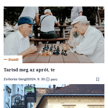
Nyugdíj
Tartsd meg az aprót, te
Zsiborás Gergő
2024. 9. 30.
perc