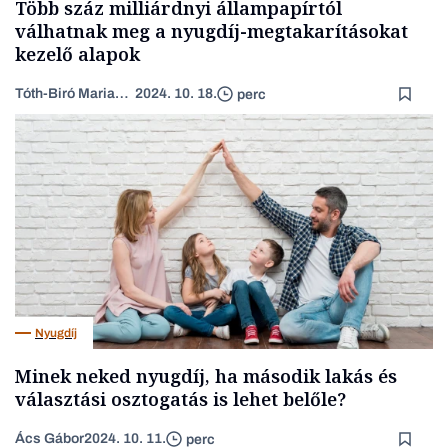
Több száz milliárdnyi állampapírtól
válhatnak meg a nyugdíj-megtakarításokat
kezelő alapok
Tóth-Biró Marianna
2024. 10. 18.
perc
Nyugdíj
Minek neked nyugdíj, ha második lakás és
választási osztogatás is lehet belőle?
Ács Gábor
2024. 10. 11.
perc