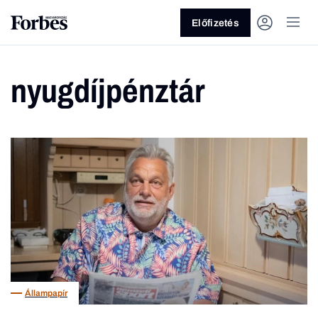
Előfizetés
nyugdíjpénztár
Vagy fedezze fel a következő
témákat
Üzlet
Pénz
Zöld
Legyél jobb!
Állampapír