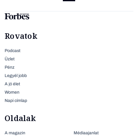
Rovatok
Podcast
Üzlet
Pénz
Legyél jobb
A jó élet
Women
Napi címlap
Oldalak
A magazin
Médiaajanlat