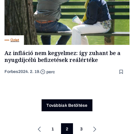
Üzlet
Az infláció nem kegyelmez: így zuhant be a
nyugdíjcélú befizetések reálértéke
Forbes
2024. 2. 19.
perc
Továbbiak Betöltése
1
2
3