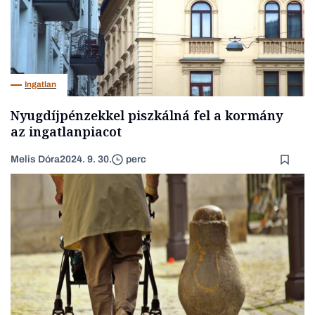
Ingatlan
Nyugdíjpénzekkel piszkálná fel a kormány
az ingatlanpiacot
Melis Dóra
2024. 9. 30.
perc