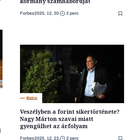
kormány számháborúját
Forbes
2025. 12. 30.
2 perc
Makro
Veszélyben a forint sikertörténete?
Nagy Márton szavai miatt
gyengülhet az árfolyam
Forbes
2025. 12. 23.
2 perc