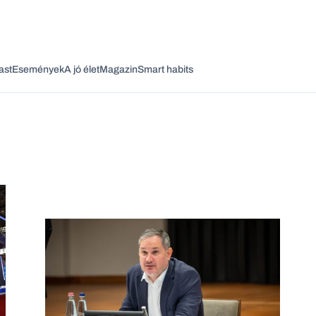
ast
Események
A jó élet
Magazin
Smart habits
Vagy fedezze fel a következő témákat
Üzlet
Pénz
Zöld
Legyél jobb!