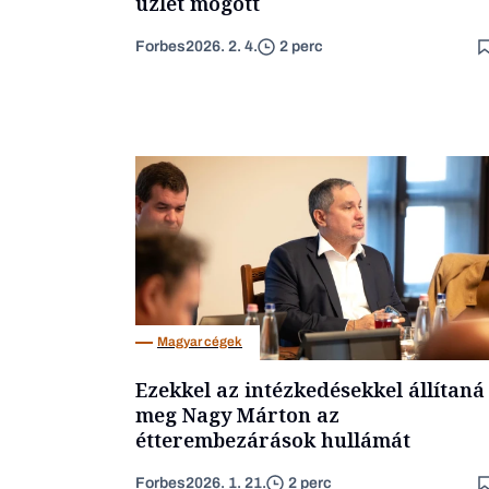
üzlet mögött
Forbes
2026. 2. 4.
2 perc
Magyar cégek
Ezekkel az intézkedésekkel állítaná
meg Nagy Márton az
étterembezárások hullámát
Forbes
2026. 1. 21.
2 perc