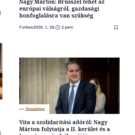
Nagy Márton: Brüsszel tehet az
európai válságról, gazdasági
honfoglalásra van szükség
Forbes
2026. 1. 28.
2 perc
Társadalom
Vita a szolidaritási adóról: Nagy
Márton folytatja a II. kerület és a