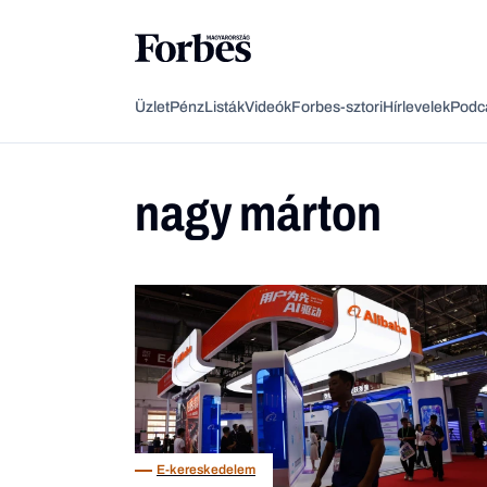
Üzlet
Pénz
Listák
Videók
Forbes-sztori
Hírlevelek
Podc
nagy márton
E-kereskedelem