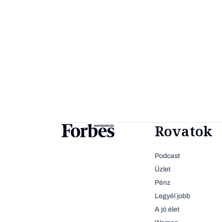
Rovatok
Podcast
Üzlet
Pénz
Legyél jobb
A jó élet