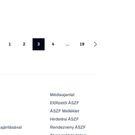
1
2
3
4
…
19
Médiaajanlat
Előfizetői ÁSZF
ÁSZF Melléklet
Hirdetési ÁSZF
ajánlásával
Rendezveny ÁSZF