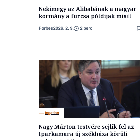
Nekimegy az Alibabának a magyar
kormány a furcsa pótdíjak miatt
Forbes
2026. 2. 9.
2 perc
Ingatlan
Nagy Márton testvére sejlik fel az
Iparkamara új székháza körüli