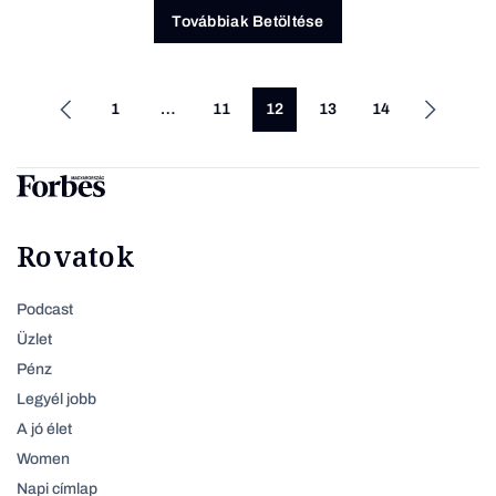
Továbbiak Betöltése
1
…
11
12
13
14
Rovatok
Podcast
Üzlet
Pénz
Legyél jobb
A jó élet
Women
Napi címlap