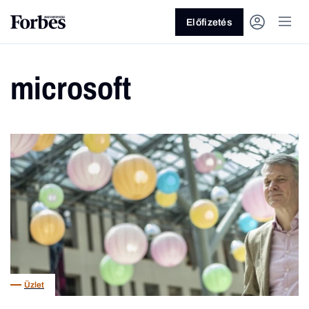
Előfizetés
microsoft
Vagy fedezze fel a következő
témákat
Üzlet
Pénz
Zöld
Legyél jobb!
Üzlet