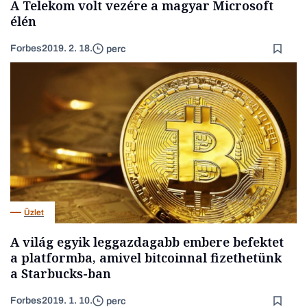
A Telekom volt vezére a magyar Microsoft
élén
Forbes
2019. 2. 18.
perc
Üzlet
A világ egyik leggazdagabb embere befektet
a platformba, amivel bitcoinnal fizethetünk
a Starbucks-ban
Forbes
2019. 1. 10.
perc