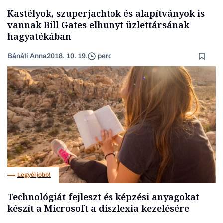
Kastélyok, szuperjachtok és alapítványok is
vannak Bill Gates elhunyt üzlettársának
hagyatékában
Bánáti Anna
2018. 10. 19.
perc
Legyél jobb!
Technológiát fejleszt és képzési anyagokat
készít a Microsoft a diszlexia kezelésére