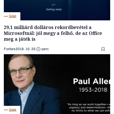
Üzlet
29,1 milliárd dolláros rekordbevétel a
Microsoftnál: jól megy a felhő, de az Office
meg a játék is
Forbes
2018. 10. 25.
perc
Üzlet