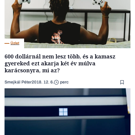
Üzlet
600 dollárnál nem lesz több, és a kamasz
gyereked ezt akarja két év múlva
karácsonyra, mi az?
Smejkál Péter
2018. 12. 6.
perc