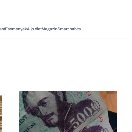
ast
Események
A jó élet
Magazin
Smart habits
Vagy fedezze fel a következő témákat
Üzlet
Pénz
Zöld
Legyél jobb!