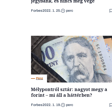
jegybank, és nincs még vége
Forbes
2022. 1. 25.
perc
Pénz
Mélypontról sztár: nagyot megy a
forint – mi áll a háttérben?
Forbes
2022. 1. 19.
perc