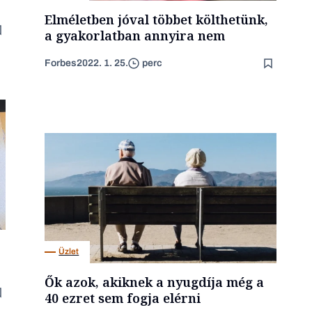
Elméletben jóval többet költhetünk,
a gyakorlatban annyira nem
Forbes
2022. 1. 25.
perc
Üzlet
Ők azok, akiknek a nyugdíja még a
40 ezret sem fogja elérni