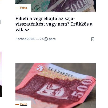
Pénz
Viheti a végrehajtó az szja-
visszatérítést vagy nem? Trükkös a
válasz
Forbes
2022. 1. 27.
perc
Pénz