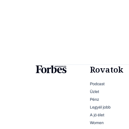
Rovatok
Podcast
Üzlet
Pénz
Legyél jobb
A jó élet
Women