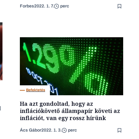
Forbes
2022. 1. 7.
perc
Befektetés
Ha azt gondoltad, hogy az
inflációkövető állampapír követi az
inflációt, van egy rossz hírünk
Ács Gábor
2022. 1. 3.
perc