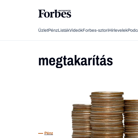
Üzlet
Pénz
Listák
Videók
Forbes-sztori
Hírlevelek
Podc
megtakarítás
Pénz