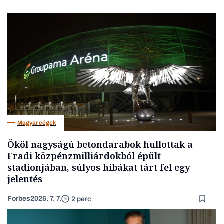
Magyar cégek
Ököl nagyságú betondarabok hullottak a
Fradi közpénzmilliárdokból épült
stadionjában, súlyos hibákat tárt fel egy
jelentés
Forbes
2026. 7. 7.
2 perc