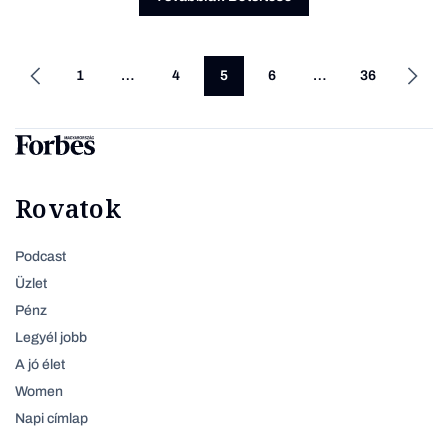
1
…
4
5
6
…
36
Rovatok
Podcast
Üzlet
Pénz
Legyél jobb
A jó élet
Women
Napi címlap