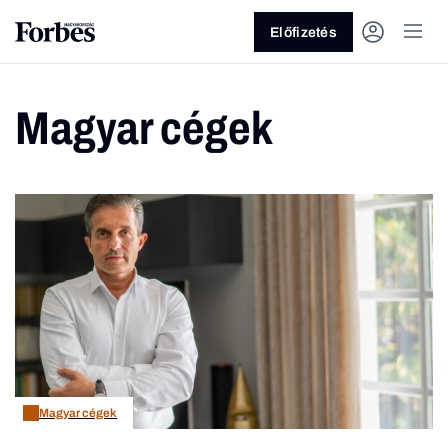
Előfizetés
Magyar cégek
Vagy fedezze fel a következő
témákat
Üzlet
Pénz
Zöld
Legyél jobb!
Magyar cégek