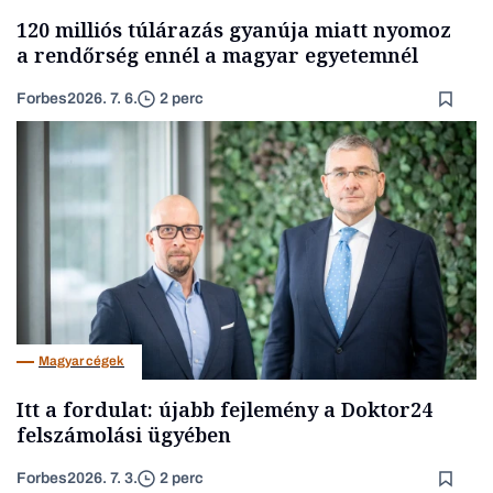
120 milliós túlárazás gyanúja miatt nyomoz
a rendőrség ennél a magyar egyetemnél
Forbes
2026. 7. 6.
2 perc
Magyar cégek
Itt a fordulat: újabb fejlemény a Doktor24
felszámolási ügyében
Forbes
2026. 7. 3.
2 perc