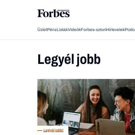
Üzlet
Pénz
Listák
Videók
Forbes-sztori
Hírlevelek
Podc
Legyél jobb
Legyél jobb!