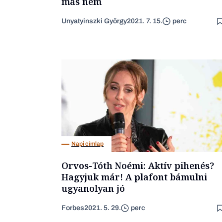
más nem
Unyatyinszki György
2021. 7. 15.
perc
Napi címlap
Orvos-Tóth Noémi: Aktív pihenés?
Hagyjuk már! A plafont bámulni
ugyanolyan jó
Forbes
2021. 5. 29.
perc