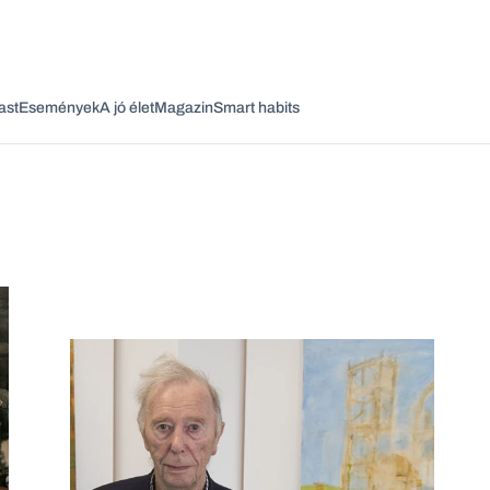
ast
Események
A jó élet
Magazin
Smart habits
Vagy fedezze fel a következő témákat
Üzlet
Pénz
Zöld
Legyél jobb!