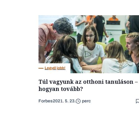
Legyél jobb!
Túl vagyunk az otthoni tanuláson –
hogyan tovább?
Forbes
2021. 5. 23.
perc