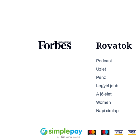
Rovatok
Podcast
Üzlet
Pénz
Legyél jobb
A jó élet
Women
Napi címlap