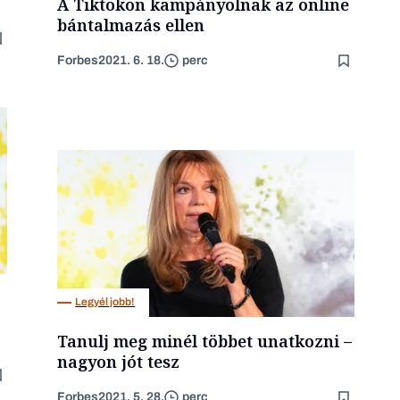
A Tiktokon kampányolnak az online
bántalmazás ellen
Forbes
2021. 6. 18.
perc
Legyél jobb!
Tanulj meg minél többet unatkozni –
nagyon jót tesz
Forbes
2021. 5. 28.
perc