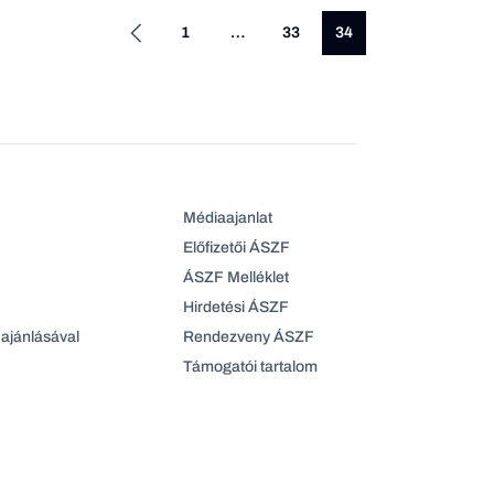
1
…
33
34
Médiaajanlat
Előfizetői ÁSZF
ÁSZF Melléklet
Hirdetési ÁSZF
ajánlásával
Rendezveny ÁSZF
Támogatói tartalom