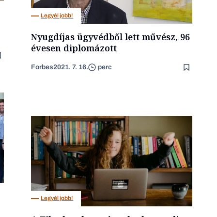
Legyél jobb!
Nyugdíjas ügyvédből lett művész, 96
évesen diplomázott
Forbes
2021. 7. 16.
perc
Legyél jobb!