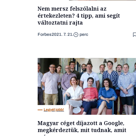
Nem mersz felszólalni az
értekezleten? 4 tipp, ami segít
változtatni rajta
Forbes
2021. 7. 21.
perc
Legyél jobb!
Magyar céget díjazott a Google,
megkérdeztük, mit tudnak, amit