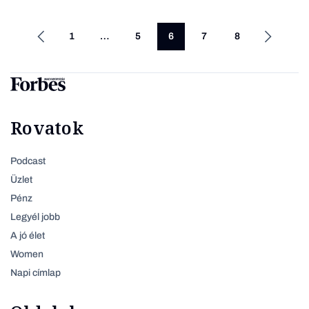
1
…
5
6
7
8
Rovatok
Podcast
Üzlet
Pénz
Legyél jobb
A jó élet
Women
Napi címlap