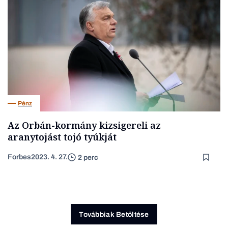
Pénz
Az Orbán-kormány kizsigereli az
aranytojást tojó tyúkját
Forbes
2023. 4. 27.
2 perc
Továbbiak Betöltése