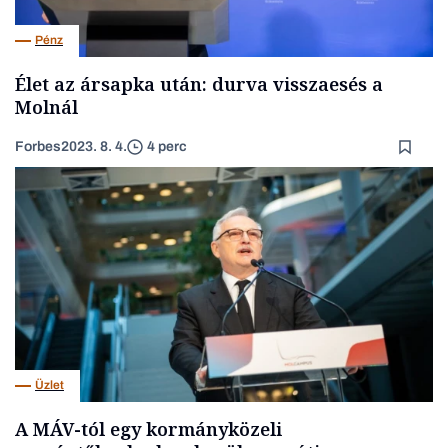
Pénz
Élet az ársapka után: durva visszaesés a
Molnál
Forbes
2023. 8. 4.
4 perc
Üzlet
A MÁV-tól egy kormányközeli