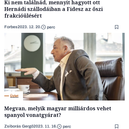
Ki nem találnád, mennyit hagyott ott
Hernádi szállodáiban a Fidesz az őszi
frakcióülésért
Forbes
2023. 12. 20.
perc
Üzlet
Megvan, melyik magyar milliárdos vehet
spanyol vonatgyárat?
Zsiborás Gergő
2023. 11. 16.
perc