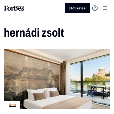
Előfizetés
hernádi zsolt
Vagy fedezze fel a következő
témákat
Üzlet
Pénz
Zöld
Legyél jobb!
Üzlet