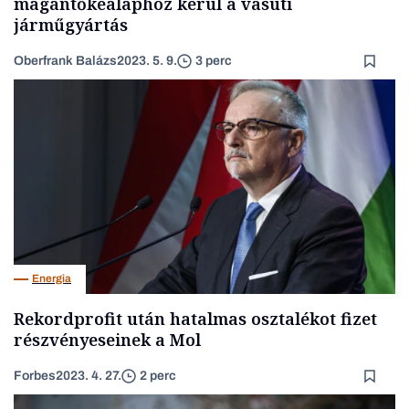
magántőkealaphoz kerül a vasúti
járműgyártás
Oberfrank Balázs
2023. 5. 9.
3 perc
Energia
Rekordprofit után hatalmas osztalékot fizet
részvényeseinek a Mol
Forbes
2023. 4. 27.
2 perc