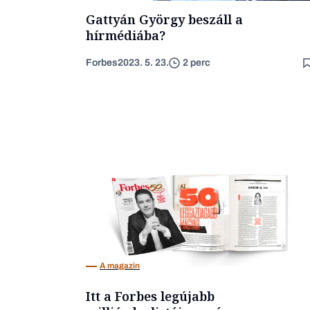
Gattyán György beszáll a
hírmédiába?
Forbes
2023. 5. 23.
2 perc
A magazin
Itt a Forbes legújabb