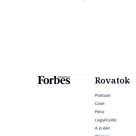
Rovatok
Podcast
Üzlet
Pénz
Legyél jobb
A jó élet