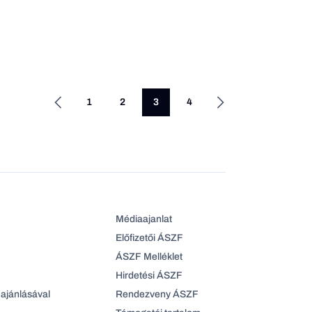
1
2
3
4
Médiaajanlat
Előfizetői ÁSZF
ÁSZF Melléklet
Hirdetési ÁSZF
ajánlásával
Rendezveny ÁSZF