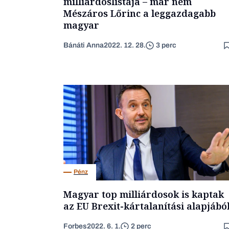
milliárdoslistája – már nem
Mészáros Lőrinc a leggazdagabb
magyar
Bánáti Anna
2022. 12. 28.
3 perc
Pénz
Magyar top milliárdosok is kaptak
az EU Brexit-kártalanítási alapjábó
Forbes
2022. 6. 1.
2 perc