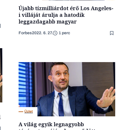
Újabb tízmilliárdot érő Los Angeles-
i villáját árulja a hatodik
leggazdagabb magyar
Forbes
2022. 6. 27.
1 perc
Üzlet
l
A világ egyik legnagyobb