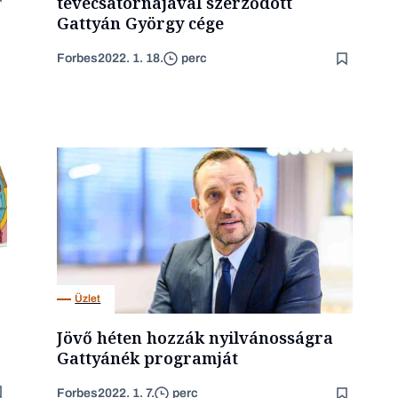
tévécsatornájával szerződött
Gattyán György cége
Forbes
2022. 1. 18.
perc
Üzlet
Jövő héten hozzák nyilvánosságra
Gattyánék programját
Forbes
2022. 1. 7.
perc