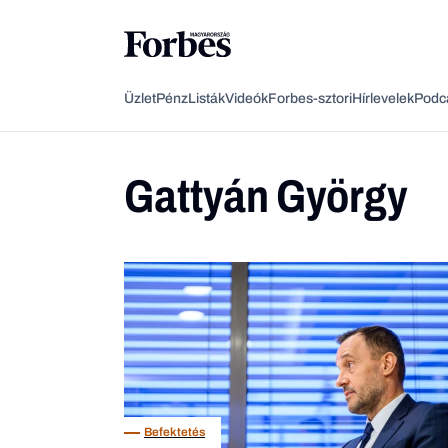
Üzlet
Pénz
Listák
Videók
Forbes-sztori
Hírlevelek
Podc
Gattyán György
Befektetés