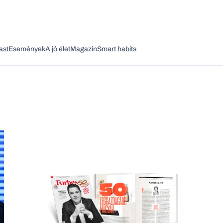
ast
Események
A jó élet
Magazin
Smart habits
Vagy fedezze fel a következő témákat
Üzlet
Pénz
Zöld
Legyél jobb!