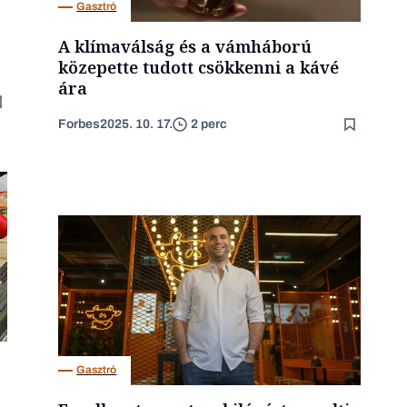
Gasztró
A klímaválság és a vámháború
közepette tudott csökkenni a kávé
ára
Forbes
2025. 10. 17.
2 perc
Gasztró