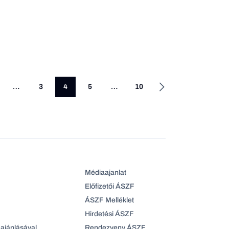
…
3
4
5
…
10
Médiaajanlat
Előfizetői ÁSZF
ÁSZF Melléklet
Hirdetési ÁSZF
ajánlásával
Rendezveny ÁSZF