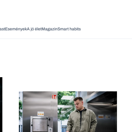
ast
Események
A jó élet
Magazin
Smart habits
Vagy fedezze fel a következő témákat
Üzlet
Pénz
Zöld
Legyél jobb!