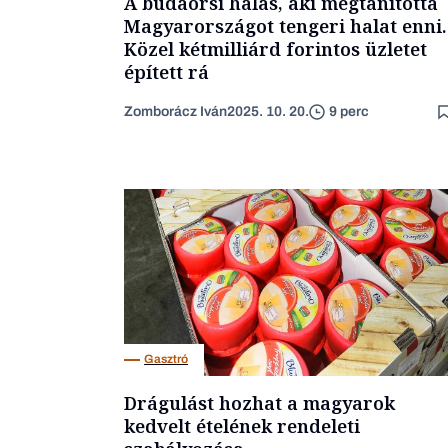
A budaörsi halas, aki megtanította
Magyarországot tengeri halat enni.
Közel kétmilliárd forintos üzletet
épített rá
Zomborácz Iván
2025. 10. 20.
9 perc
Gasztró
Drágulást hozhat a magyarok
kedvelt ételének rendeleti