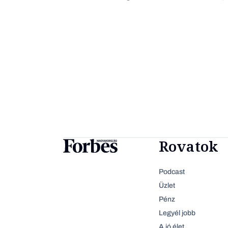
Rovatok
Podcast
Üzlet
Pénz
Legyél jobb
A jó élet