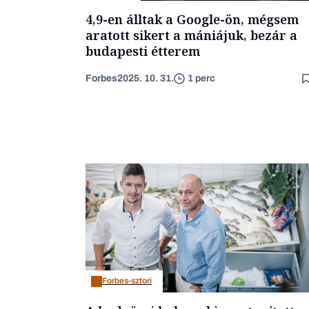
4,9-en álltak a Google-ön, mégsem
aratott sikert a mániájuk, bezár a
budapesti étterem
Forbes
2025. 10. 31.
1 perc
Forbes-sztori