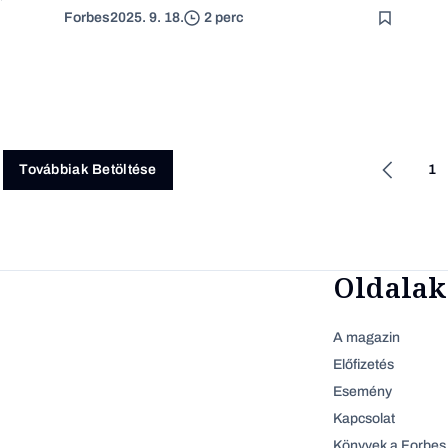
Forbes
2025. 9. 18.
2 perc
1
Továbbiak Betöltése
Oldalak
A magazin
Előfizetés
Esemény
Kapcsolat
Könyvek a Forbes 