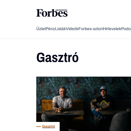
Üzlet
Pénz
Listák
Videók
Forbes-sztori
Hírlevelek
Podc
Gasztró
Gasztró