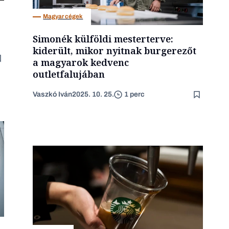
Magyar cégek
Simonék külföldi mesterterve:
kiderült, mikor nyitnak burgerezőt
a magyarok kedvenc
outletfalujában
Vaszkó Iván
2025. 10. 25.
1 perc