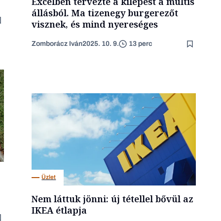
Excelben tervezte a kilépést a multis
állásból. Ma tizenegy burgerezőt
visznek, és mind nyereséges
Zomborácz Iván
2025. 10. 9.
13 perc
Üzlet
Nem láttuk jönni: új tétellel bővül az
IKEA étlapja