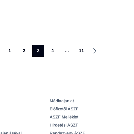
1
2
3
4
…
11
Médiaajanlat
Előfizetői ÁSZF
ÁSZF Melléklet
Hirdetési ÁSZF
ajánlásával
Rendezveny ÁSZF