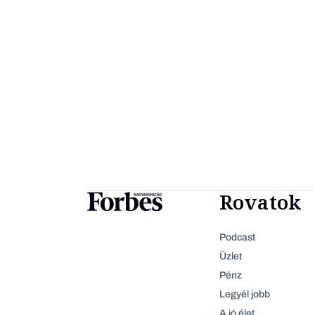
Rovatok
Podcast
Üzlet
Pénz
Legyél jobb
A jó élet