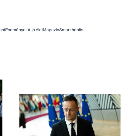
ast
Események
A jó élet
Magazin
Smart habits
Vagy fedezze fel a következő témákat
Üzlet
Pénz
Zöld
Legyél jobb!