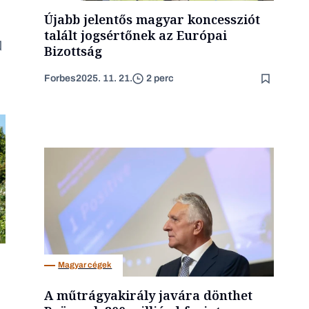
Újabb jelentős magyar koncessziót
talált jogsértőnek az Európai
Bizottság
Forbes
2025. 11. 21.
2 perc
Magyar cégek
A műtrágyakirály javára dönthet