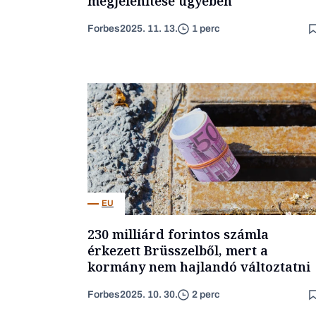
megjelenítése ügyében
Forbes
2025. 11. 13.
1 perc
EU
230 milliárd forintos számla
érkezett Brüsszelből, mert a
kormány nem hajlandó változtatni
Forbes
2025. 10. 30.
2 perc