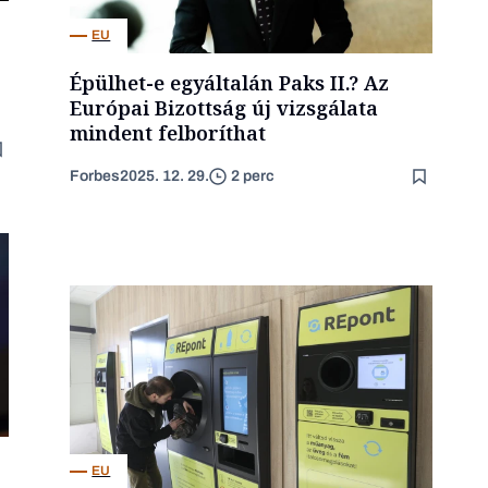
EU
Épülhet-e egyáltalán Paks II.? Az
Európai Bizottság új vizsgálata
mindent felboríthat
Forbes
2025. 12. 29.
2 perc
EU