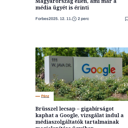
Magyarország ellen, ami már a
média ügyét is érinti
Forbes
2025. 12. 11.
2 perc
Pénz
Brüsszel lecsap – gigabírságot
kaphat a Google, vizsgálat indul a
médiaszolgáltatók tartalmainak