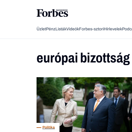
Üzlet
Pénz
Listák
Videók
Forbes-sztori
Hírlevelek
Podc
európai bizottság
Politika