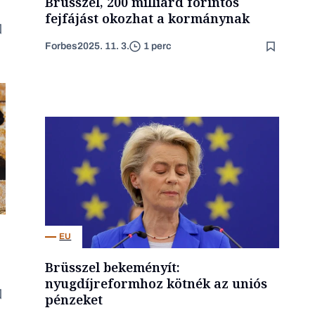
Brüsszel, 200 milliárd forintos
fejfájást okozhat a kormánynak
Forbes
2025. 11. 3.
1 perc
EU
Brüsszel bekeményít:
nyugdíjreformhoz kötnék az uniós
pénzeket