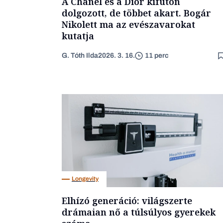
A Chanel és a Dior kifutón
dolgozott, de többet akart. Bogár
Nikolett ma az evészavarokat
kutatja
G. Tóth Ilda
2026. 3. 16.
11 perc
Longevity
Elhízó generáció: világszerte
drámaian nő a túlsúlyos gyerekek