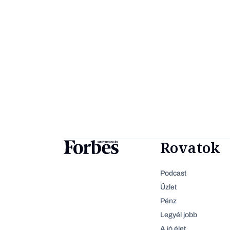
Rovatok
Podcast
Üzlet
Pénz
Legyél jobb
A jó élet