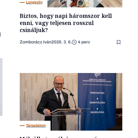
Longevity
Biztos, hogy napi háromszor kell
enni, vagy teljesen rosszul
csináljuk?
Zomborácz Iván
2026. 3. 6.
4 perc
Társadalom