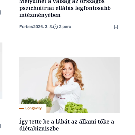
Mélyülhet a válság az országos
pszichiátriai ellátás legfontosabb
intézményében
Forbes
2026. 3. 3.
2 perc
Longevity
Így tette be a lábát az állami tőke a
diétabizniszbe