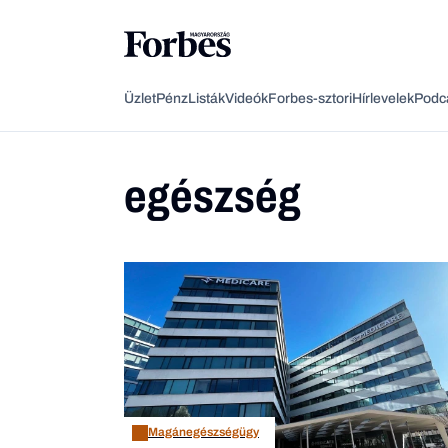
Üzlet
Pénz
Listák
Videók
Forbes-sztori
Hírlevelek
Podc
egészség
Magánegészségügy