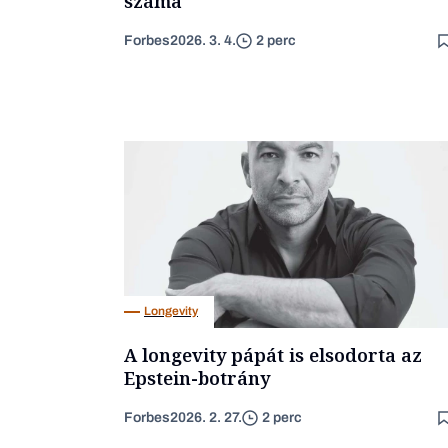
száma
Forbes
2026. 3. 4.
2 perc
Longevity
A longevity pápát is elsodorta az
Epstein-botrány
Forbes
2026. 2. 27.
2 perc