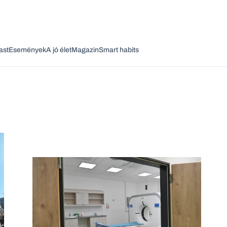
ast
Események
A jó élet
Magazin
Smart habits
Vagy fedezze fel a következő témákat
Üzlet
Pénz
Zöld
Legyél jobb!