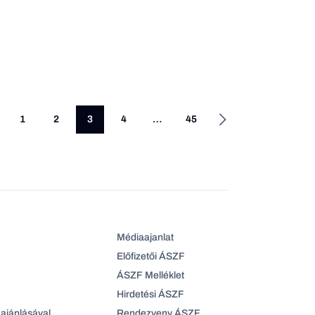
1
2
3
4
…
45
Médiaajanlat
Előfizetői ÁSZF
ÁSZF Melléklet
Hirdetési ÁSZF
ajánlásával
Rendezveny ÁSZF