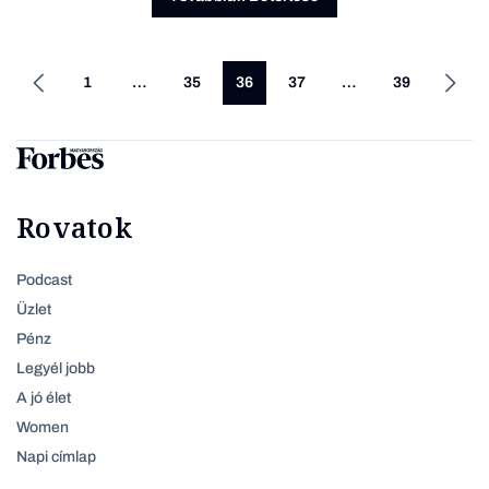
1
…
35
36
37
…
39
Rovatok
Podcast
Üzlet
Pénz
Legyél jobb
A jó élet
Women
Napi címlap