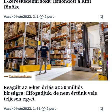
E-kereskedelmi sokk: lemondott a Kifli
főnöke
Vaszkó Iván
2023. 2. 1.
2 perc
E-kereskedelem
Reagált az e-ker óriás az 50 milliós
bírságra: Elfogadjuk, de nem értünk vele
teljesen egyet
Vaszkó Iván
2023. 1. 31.
2 perc