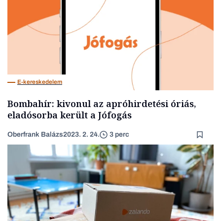
E-kereskedelem
Bombahír: kivonul az apróhirdetési óriás,
eladósorba került a Jófogás
Oberfrank Balázs
2023. 2. 24.
3 perc