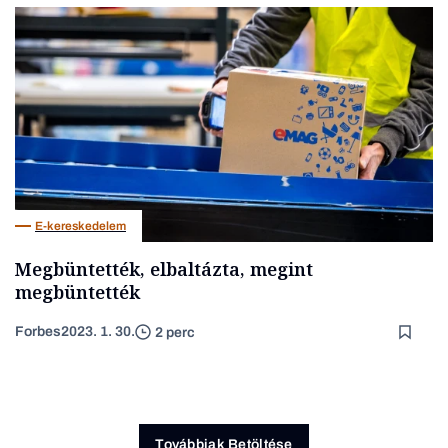
E-kereskedelem
Megbüntették, elbaltázta, megint
megbüntették
Forbes
2023. 1. 30.
2 perc
Továbbiak Betöltése