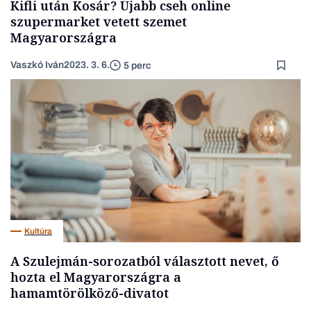
Kifli után Kosár? Újabb cseh online
szupermarket vetett szemet
Magyarországra
Vaszkó Iván
2023. 3. 6.
5 perc
Kultúra
A Szulejmán-sorozatból választott nevet, ő
hozta el Magyarországra a
hamamtörölköző-divatot