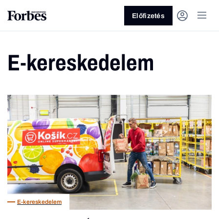
Előfizetés
E-kereskedelem
Vagy fedezze fel a következő
témákat
Üzlet
Pénz
Zöld
Legyél jobb!
E-kereskedelem