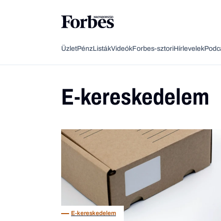
Üzlet
Pénz
Listák
Videók
Forbes-sztori
Hírlevelek
Podc
E-kereskedelem
E-kereskedelem