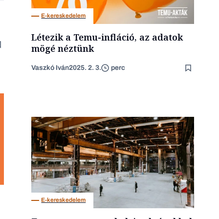
E-kereskedelem
Létezik a Temu-infláció, az adatok
mögé néztünk
Vaszkó Iván
2025. 2. 3.
perc
E-kereskedelem