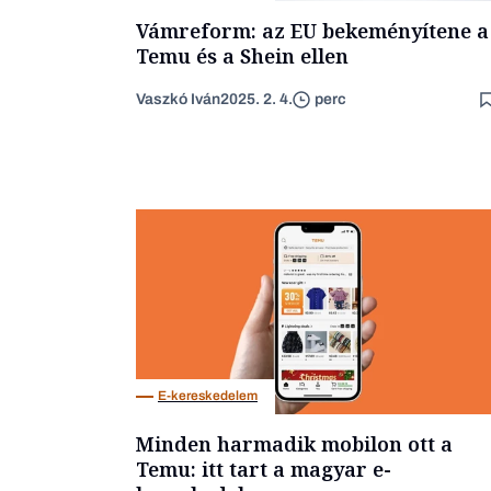
Vámreform: az EU bekeményítene a
Temu és a Shein ellen
Vaszkó Iván
2025. 2. 4.
perc
E-kereskedelem
Minden harmadik mobilon ott a
Temu: itt tart a magyar e-