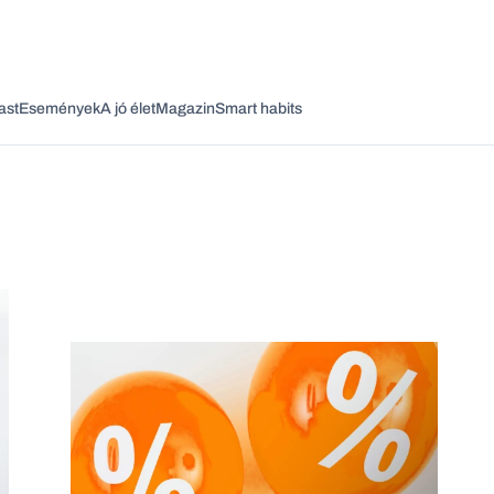
ast
Események
A jó élet
Magazin
Smart habits
Vagy fedezze fel a következő témákat
Üzlet
Pénz
Zöld
Legyél jobb!