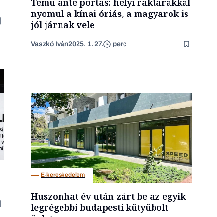
Temu ante portas: helyi raktárakkal
nyomul a kínai óriás, a magyarok is
jól járnak vele
Vaszkó Iván
2025. 1. 27.
perc
E-kereskedelem
Huszonhat év után zárt be az egyik
legrégebbi budapesti kütyübolt