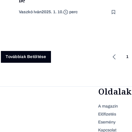
be
Vaszkó Iván
2025. 1. 10.
perc
1
Továbbiak Betöltése
Oldalak
A magazin
Előfizetés
Esemény
Kapcsolat