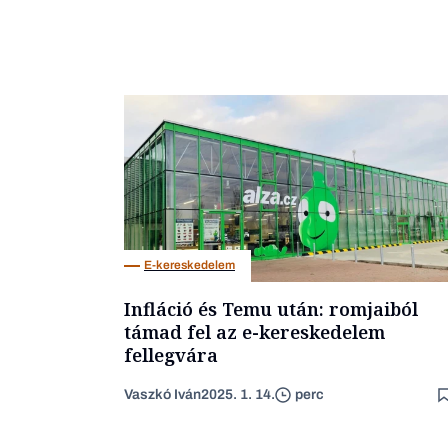
E-kereskedelem
Infláció és Temu után: romjaiból
támad fel az e-kereskedelem
fellegvára
Vaszkó Iván
2025. 1. 14.
perc