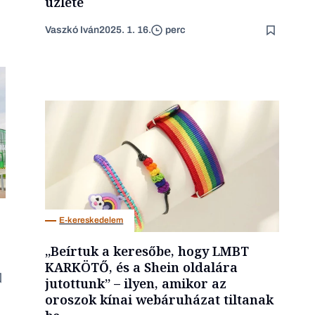
üzlete
Vaszkó Iván
2025. 1. 16.
perc
E-kereskedelem
„Beírtuk a keresőbe, hogy LMBT
KARKÖTŐ, és a Shein oldalára
jutottunk” – ilyen, amikor az
oroszok kínai webáruházat tiltanak