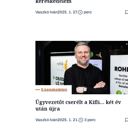
kereskedelem
Vaszkó Iván
2025. 1. 27.
perc
E-kereskedelem
Ügyvezetőt cserélt a Kifli… két év
után újra
Vaszkó Iván
2025. 1. 21.
3 perc