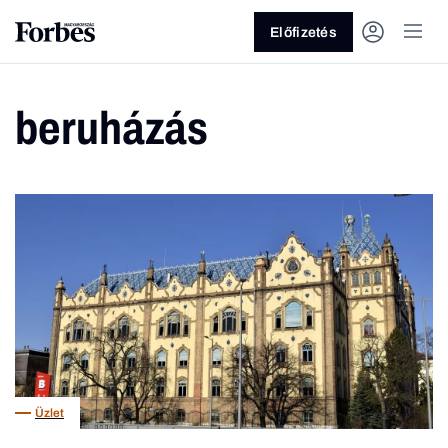
Előfizetés
beruházás
Vagy fedezze fel a következő
témákat
Üzlet
Pénz
Zöld
Legyél jobb!
Üzlet