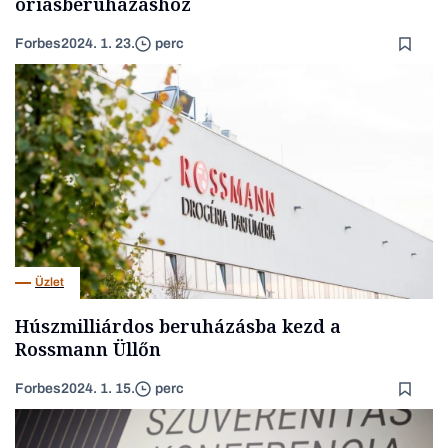
óriásberuházáshoz
Forbes
2024. 1. 23.
perc
Üzlet
Húszmilliárdos beruházásba kezd a
Rossmann Üllőn
Forbes
2024. 1. 15.
perc