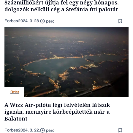
Százmilliókért újítja fel egy négy hónapos,
dolgozók nélküli cég a Stefánia úti palotát
Forbes
2024. 3. 28.
perc
Üzlet
A Wizz Air-pilóta légi felvételén látszik
igazán, mennyire körbeépítették már a
Balatont
Forbes
2024. 3. 22.
perc