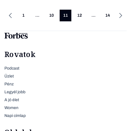
1
…
10
11
12
…
14
Rovatok
Podcast
Üzlet
Pénz
Legyél jobb
A jó élet
Women
Napi címlap