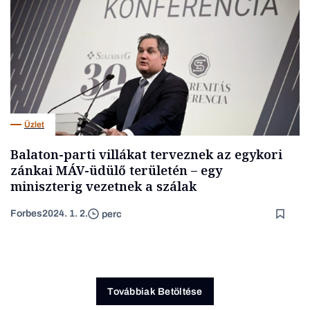
Üzlet
Balaton-parti villákat terveznek az egykori
zánkai MÁV-üdülő területén – egy
miniszterig vezetnek a szálak
Forbes
2024. 1. 2.
perc
Továbbiak Betöltése