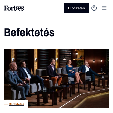
Előfizetés
Befektetés
Vagy fedezze fel a következő
témákat
Üzlet
Pénz
Zöld
Legyél jobb!
Befektetés