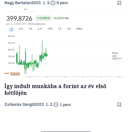
Nagy Bertalan
2023. 1. 5.
6 perc
Forint
Így indult munkába a forint az év első
hétfőjén
Zsiborás Gergő
2023. 1. 2.
1 perc