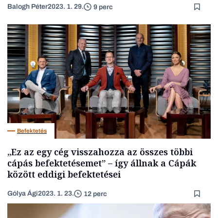
Balogh Péter
2023. 1. 29.
9 perc
Befektetés
„Ez az egy cég visszahozza az összes többi
cápás befektetésemet” – így állnak a Cápák
között eddigi befektetései
Gólya Ági
2023. 1. 23.
12 perc