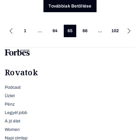
Továbbiak Betöltése
1
…
64
65
66
…
102
Rovatok
Podcast
Üzlet
Pénz
Legyél jobb
A jó élet
Women
Napi címlap