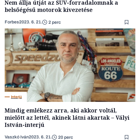
Nem állja útját az SUV-forradalomnak a
belsőégésű motorok kivezetése
Forbes
2023. 6. 21.
2 perc
Interjú
Mindig emlékezz arra, aki akkor voltál,
mielőtt az lettél, akinek látni akartak – Vályi
István-interjú
Vaszkó Iván
2023. 6. 21.
20 perc