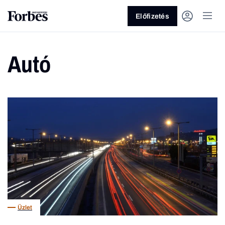
Előfizetés
Autó
Vagy fedezze fel a következő
témákat
Üzlet
Pénz
Zöld
Legyél jobb!
Üzlet