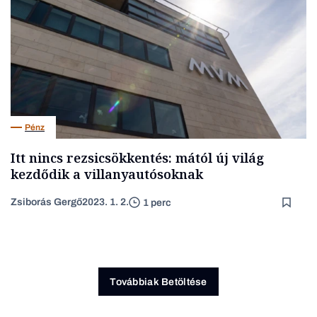
Pénz
Itt nincs rezsicsökkentés: mától új világ
kezdődik a villanyautósoknak
Zsiborás Gergő
2023. 1. 2.
1 perc
Továbbiak Betöltése