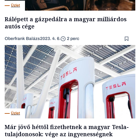
Üzlet
Rálépett a gázpedálra a magyar milliárdos
autós cége
Oberfrank Balázs
2023. 4. 6.
2 perc
Üzlet
Már jövő héttől fizethetnek a magyar Tesla-
tulajdonosok: vége az ingyenességnek