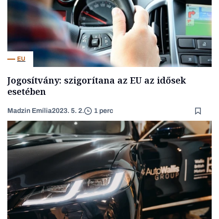
EU
Jogosítvány: szigorítana az EU az idősek
esetében
Madzin Emília
2023. 5. 2.
1 perc