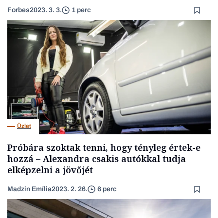
Forbes
2023. 3. 3.
1 perc
Üzlet
Próbára szoktak tenni, hogy tényleg értek-e
hozzá – Alexandra csakis autókkal tudja
elképzelni a jövőjét
Madzin Emília
2023. 2. 26.
6 perc