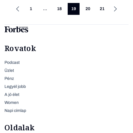
1
…
18
19
20
21
Rovatok
Podcast
Üzlet
Pénz
Legyél jobb
A jó élet
Women
Napi címlap
Oldalak