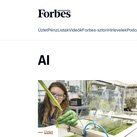
Üzlet
Pénz
Listák
Videók
Forbes-sztori
Hírlevelek
Podc
AI
Üzlet