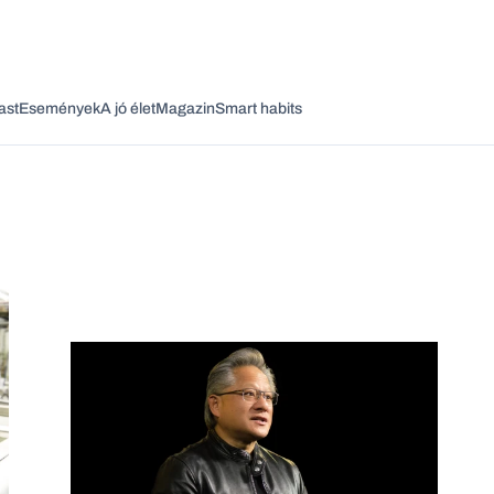
ast
Események
A jó élet
Magazin
Smart habits
Vagy fedezze fel a következő témákat
Üzlet
Pénz
Zöld
Legyél jobb!