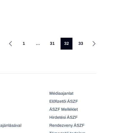
1
…
31
32
33
Médiaajanlat
Előfizetői ÁSZF
ÁSZF Melléklet
Hirdetési ÁSZF
ajánlásával
Rendezveny ÁSZF