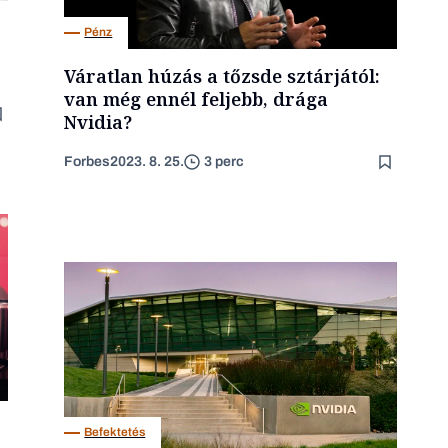
Pénz
Váratlan húzás a tőzsde sztárjától:
van még ennél feljebb, drága
Nvidia?
Forbes
2023. 8. 25.
3 perc
Befektetés