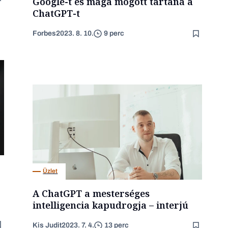
Google-t és maga mögött tartaná a
ChatGPT-t
Forbes
2023. 8. 10.
9 perc
Üzlet
A ChatGPT a mesterséges
intelligencia kapudrogja – interjú
Kis Judit
2023. 7. 4.
13 perc