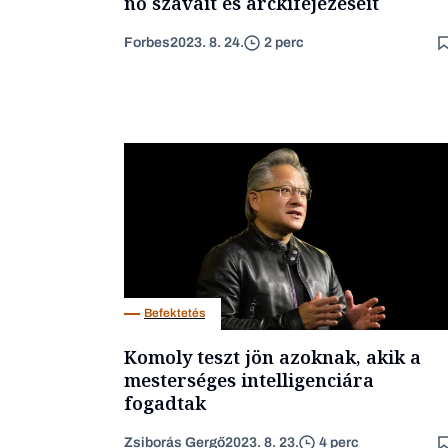
nő szavait és arckifejezéseit
Forbes
2023. 8. 24.
2 perc
Befektetés
Komoly teszt jön azoknak, akik a
mesterséges intelligenciára
fogadtak
Zsiborás Gergő
2023. 8. 23.
4 perc