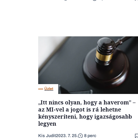
Üzlet
„Itt nincs olyan, hogy a haverom” –
az MI-vel a jogot is rá lehetne
kényszeríteni, hogy igazságosabb
legyen
Kis Judit
2023. 7. 25.
8 perc