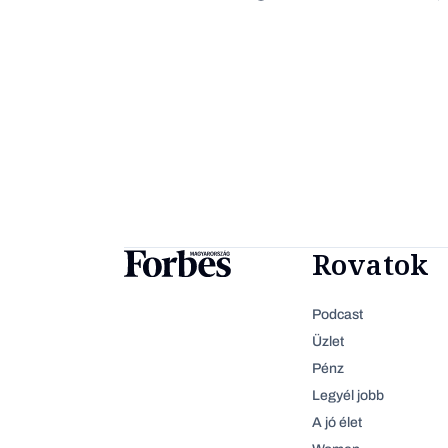
Rovatok
Podcast
Üzlet
Pénz
Legyél jobb
A jó élet