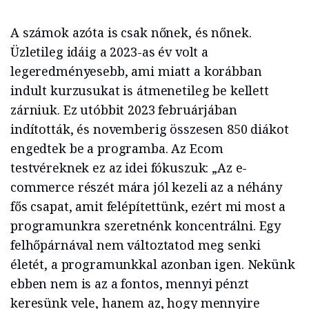
A számok azóta is csak nőnek, és nőnek.
Üzletileg idáig a 2023-as év volt a
legeredményesebb, ami miatt a korábban
indult kurzusukat is átmenetileg be kellett
zárniuk. Ez utóbbit 2023 februárjában
indították, és novemberig összesen 850 diákot
engedtek be a programba. Az Ecom
testvéreknek ez az idei fókuszuk: „Az e-
commerce részét mára jól kezeli az a néhány
fős csapat, amit felépítettünk, ezért mi most a
programunkra szeretnénk koncentrálni. Egy
felhőpárnával nem változtatod meg senki
életét, a programunkkal azonban igen. Nekünk
ebben nem is az a fontos, mennyi pénzt
keresünk vele, hanem az, hogy mennyire