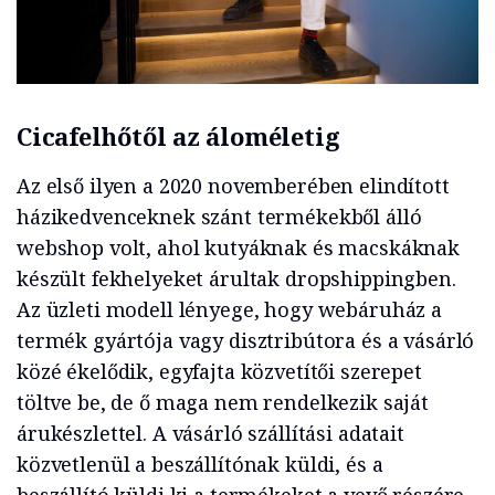
Cicafelhőtől az áloméletig
Az első ilyen a 2020 novemberében elindított
házikedvenceknek szánt termékekből álló
webshop volt, ahol kutyáknak és macskáknak
készült fekhelyeket árultak dropshippingben.
Az üzleti modell lényege, hogy webáruház a
termék gyártója vagy disztribútora és a vásárló
közé ékelődik, egyfajta közvetítői szerepet
töltve be, de ő maga nem rendelkezik saját
árukészlettel. A vásárló szállítási adatait
közvetlenül a beszállítónak küldi, és a
beszállító küldi ki a termékeket a vevő részére.