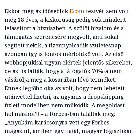
Ekkor még az idősebbik
Ecom
testvér sem volt
még 18 éves, a kiskorúság pedig sok mindent
lelassított a bizniszben. A szülői bizalom és a
támogatás szerencsére megvolt, ami sokat
segített nekik, a tizennyolcadik születésnap
azonban így is fontos mérföldkő volt. Az első
webhopjukkal ugyan elértek jelentős sikereket,
de azt is látták, hogy a látogatók 70%-a nem
vásárolja meg a kosarában lévő terméket.
Ennek legfőbb oka az volt, hogy nem lehetett
utánvéttel fizetni, az ugyanis a dropshipping
üzleti modellben nem működik. A megoldást –
hol máshol?! – a Forbes-ban találták meg:
„Anyukám karácsonyra vett egy Forbes
magazint, amiben egy fiatal, magyar logisztikai