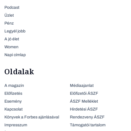
Podcast
Üzlet
Pénz
Legyél jobb
A jó élet
Women
Napi címlap
Oldalak
A magazin
Médiaajanlat
Előfizetés
Előfizetői ÁSZF
Esemény
ÁSZF Melléklet
Kapcsolat
Hirdetési ÁSZF
Könyvek a Forbes ajánlásával
Rendezveny ÁSZF
Impresszum
Támogatói tartalom