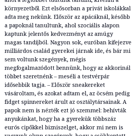
környezetből. Ezt elsősorban a privát iskolákkal
adta meg nekünk. Először az apácáknál, később
a papoknál tanultunk, ahol szociális alapon
kaptunk jelentős kedvezményt az amúgy
magas tandíjból. Nagyon sok, euróban kifejezve
milliárdos család gyerekei járnak ide, és bár mi
sem voltunk szegények, mégis
megfogalmazódott bennünk, hogy az akkorinál
többet szeretnénk – meséli a testvérpár
idősebbik tagja. – Először sneakereket
vásároltam, és azokat adtam el, az öcsém pedig
fidget spinnereket árult az osztálytársainak. A
papok nem is nézték ezt jó szemmel: behívták
anyukánkat, hogy ha a gyerekük többszáz
eurós cipőkkel bizniszelget, akkor mi nem is
vagyunk olyan szegények, hogy a csökkentett