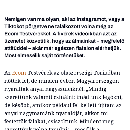
Nemigen van ma olyan, aki az Instagramot, vagy a
Tiktokot pörgetve ne találkozott volna még az
Ecom Testvérekkel. A fivérek videóikban azt az
üzenetet közvetítik, hogy az álmainkat – megfelelő
attitűddel – akár már egészen fiatalon elérhetjük.
Most elmesélik saját történetüket.
Az
Ecom
Testvérek az olaszországi Torinóban
nőttek fel, de minden évben Magyarországon
nyaraltak anyai nagyszüleiknél. „Mindig
szerettünk valamit csinálni: imádtunk legózni,
de később, amikor például fel kellett újítani az
anyai nagymamánk nyaralóját, akkor mi
festettük falakat, csiszoltunk. Mindent meg
szerettünk volna tanulni” – mesélik a