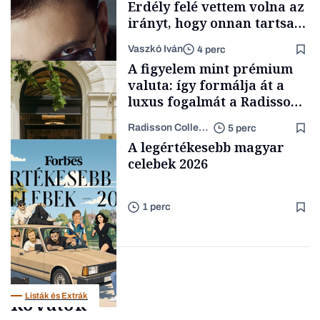
Erdély felé vettem volna az
irányt, hogy onnan tartsam
lélegeztetőgépen a magyar
Vaszkó Iván
4 perc
zenét
A figyelem mint prémium
valuta: így formálja át a
luxus fogalmát a Radisson
Collection Hotel, Basilica
Radisson Collection Hotel
5 perc
Budapest
Forbes-sztori
A legértékesebb magyar
celebek 2026
1 perc
Támogatói tartalom
Listák és Extrák
Rovatok