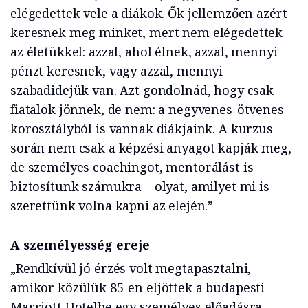
elégedettek vele a diákok. Ők jellemzően azért
keresnek meg minket, mert nem elégedettek
az életükkel: azzal, ahol élnek, azzal, mennyi
pénzt keresnek, vagy azzal, mennyi
szabadidejük van. Azt gondolnád, hogy csak
fiatalok jönnek, de nem: a negyvenes-ötvenes
korosztályból is vannak diákjaink. A kurzus
során nem csak a képzési anyagot kapják meg,
de személyes coachingot, mentorálást is
biztosítunk számukra – olyat, amilyet mi is
szerettünk volna kapni az elején.”
A személyesség ereje
„Rendkívül jó érzés volt megtapasztalni,
amikor közülük 85-en eljöttek a budapesti
Marriott Hotelbe egy személyes előadásra,