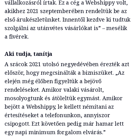
vállalkozásról írtak. Ez a cég a Webshippy volt,
akikhez 2021 szeptemberében rendeltük be az
első árukészletünket. Innentől kezdve ki tudtuk
szolgálni az utánvétes vásárlókat is” – mesélik
a fivérek.
Aki tudja, tanítja
A srácok 2021 utolsó negyedévében érezték azt
először, hogy megcsinálták a bizniszüket. „Az
elején még élőben figyeltük a bejövő
rendeléseket. Amikor valaki vásárolt,
mosolyogtunk és átöleltük egymást. Amikor
bejött a Webshippy, le kellett némítani az
értesítéseket a telefonunkon, annyiszor
csipogott. Ezt követően pedig már hamar lett
egy napi minimum forgalom elvárás.”