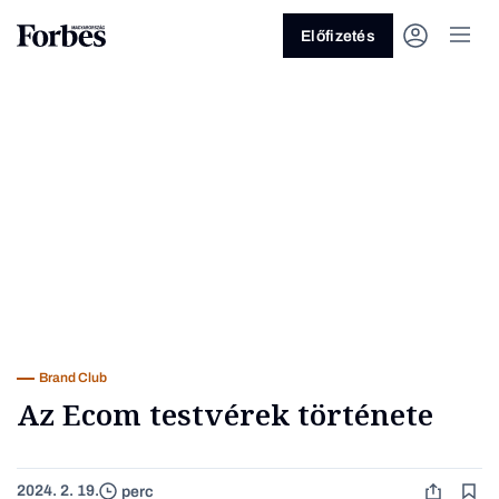
Előfizetés
Vagy fedezze fel a következő
témákat
Üzlet
Pénz
Zöld
Legyél jobb!
Brand Club
Az Ecom testvérek története
2024. 2. 19.
perc