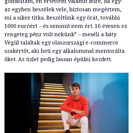
gondoltam, én értettem valamit félre, ha egy-
az-egyben beszélek vele, biztosan megértem,
mi a siker titka. Beszéltünk egy órát, további
1000 euróért – és semmit nem ért. 16 évesen ez
rengeteg pénz volt nekünk” – meséli a báty.
Végül találtak egy olaszországi e-commerce
szakértőt, aki heti egy alkalommal mentorálta
őket. Az üzlet pedig lassan épülni kezdett.