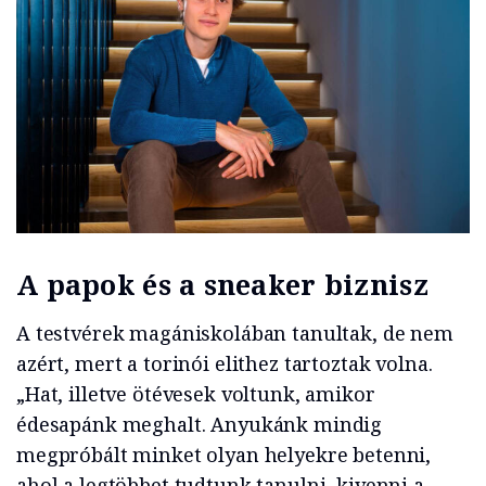
A papok és a sneaker biznisz
A testvérek magániskolában tanultak, de nem
azért, mert a torinói elithez tartoztak volna.
„Hat, illetve ötévesek voltunk, amikor
édesapánk meghalt. Anyukánk mindig
megpróbált minket olyan helyekre betenni,
ahol a legtöbbet tudtunk tanulni, kivenni a