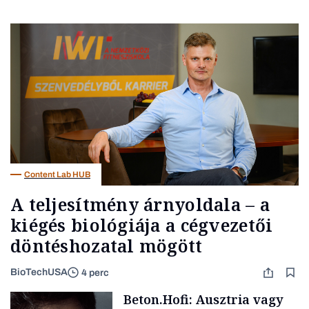
Content Lab HUB
A teljesítmény árnyoldala – a
kiégés biológiája a cégvezetői
döntéshozatal mögött
BioTechUSA
4 perc
Beton.Hofi: Ausztria vagy