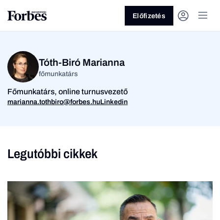
Előfizetés
Tóth-Biró Marianna
főmunkatárs
Főmunkatárs, online turnusvezető
marianna.tothbiro@forbes.hu
Linkedin
Vagy fedezze fel a
Üzlet
Pénz
Legutóbbi cikkek