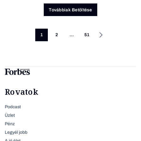
Továbbiak Betöltése
1
2
…
51
Rovatok
Podcast
Üzlet
Pénz
Legyél jobb
A jó élet