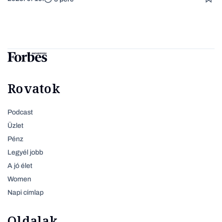
Rovatok
Podcast
Üzlet
Pénz
Legyél jobb
A jó élet
Women
Napi címlap
Oldalak