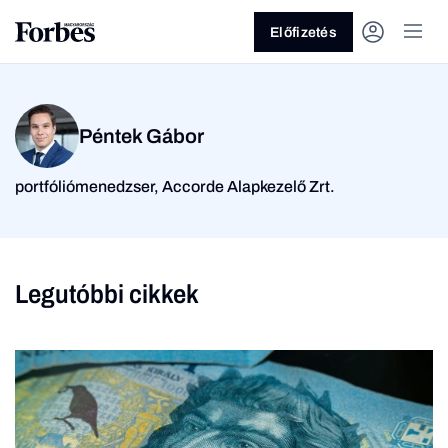
Előfizetés
Péntek Gábor
portfóliómenedzser, Accorde Alapkezelő Zrt.
Vagy fedezze fel a
Legutóbbi cikkek
Üzlet
Pénz