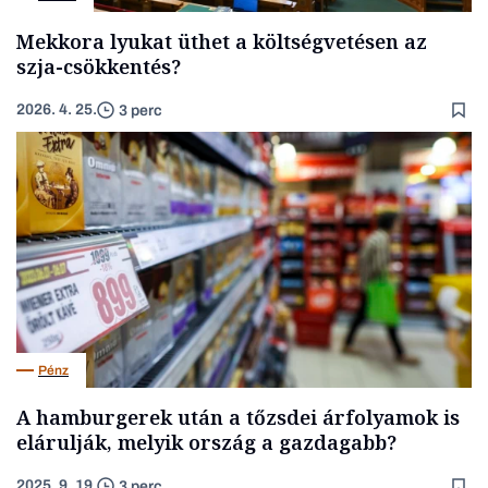
Mekkora lyukat üthet a költségvetésen az
szja-csökkentés?
2026. 4. 25.
3 perc
Pénz
A hamburgerek után a tőzsdei árfolyamok is
elárulják, melyik ország a gazdagabb?
2025. 9. 19.
3 perc