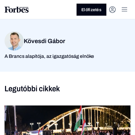
Előfizetés
Kövesdi Gábor
A Brancs alapítója, az igazgatóság elnöke
Vagy fedezze fel a
Legutóbbi cikkek
Üzlet
Pénz