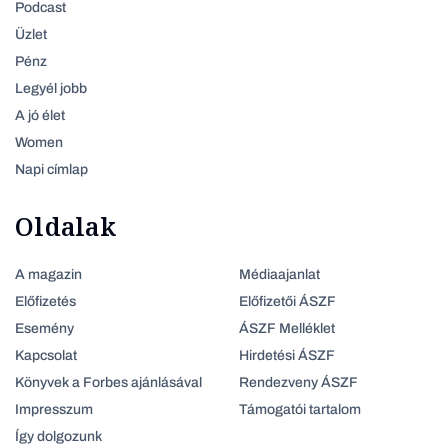
Podcast
Üzlet
Pénz
Legyél jobb
A jó élet
Women
Napi címlap
Oldalak
A magazin
Médiaajanlat
Előfizetés
Előfizetői ÁSZF
Esemény
ÁSZF Melléklet
Kapcsolat
Hirdetési ÁSZF
Könyvek a Forbes ajánlásával
Rendezveny ÁSZF
Impresszum
Támogatói tartalom
Így dolgozunk