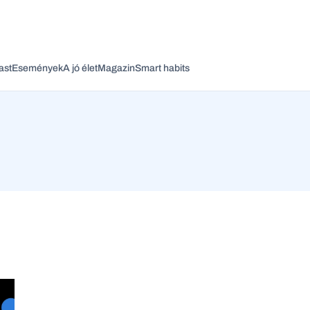
ast
Események
A jó élet
Magazin
Smart habits
Vagy fedezze fel a következő témákat
Üzlet
Pénz
Zöld
Legyél jobb!