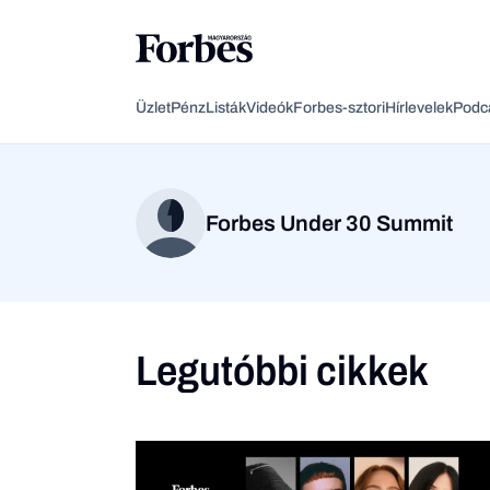
Üzlet
Pénz
Listák
Videók
Forbes-sztori
Hírlevelek
Podc
Forbes Under 30 Summit
Legutóbbi cikkek