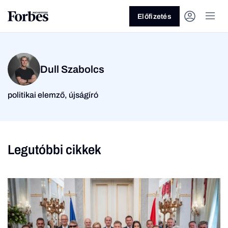
Előfizetés
Dull Szabolcs
politikai elemző, újságíró
Vagy fedezze fel a
Legutóbbi cikkek
Üzlet
Pénz