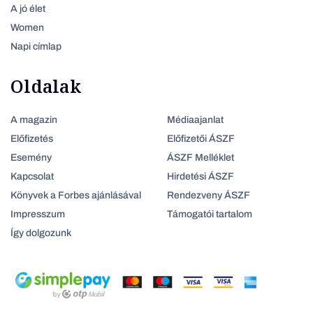
A jó élet
Women
Napi címlap
Oldalak
A magazin
Médiaajanlat
Előfizetés
Előfizetői ÁSZF
Esemény
ÁSZF Melléklet
Kapcsolat
Hirdetési ÁSZF
Könyvek a Forbes ajánlásával
Rendezveny ÁSZF
Impresszum
Támogatói tartalom
Így dolgozunk