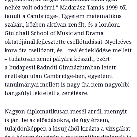
nehéz volt odaérni.” Madarász Tamás 1999-től
tanult a Cambridge-i Egyetem matematikus
szakán, közben aktívan zenélt, és a londoni
Giuldhall School of Music and Drama
oktatójánál fejlesztette csellótudását. Nyolcéves
kora óta csellózott, és – reálérdeklődése mellett
– tudatosan zenei pályára készült, ezért
a budapesti Radnóti Gimnáziumban letett
érettségi után Cambridge-ben, egyetemi
tanulmányai mellett is nagy (ha nem nagyobb)
hangsúlyt fektetett a zenélésre.
Nagyon diplomatikusan mesél arról, mennyit
is járt be az előadásokra, de úgy érzem,
tulajdonképpen a kisujjából kirázta a vizsgákat