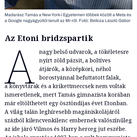
Madarász Tamás a New York-i Egyetemen többek között a Meta és
a Google nagyágyúitól tanult az MI-ről. Fotó: Belicza László Gábor
Az Etoni bridzspartik
A
nagy belső udvarok, a tökéletesre
nyírt zöld pázsit, a boltíves
átjárók, a középkori, néhol
borostyánnal befuttatott falak,
a könyvtárak és a krikettmeccsek nem voltak
ismeretlenek, mert Tamás gimnazista korában
már eltölthetett egy ösztöndíjas évet Etonban.
A világ talán leghíresebb magániskolájáról
százból kilencvenkilenc embernek valószínűleg
az ide járó Vilmos és Harry herceg jut eszébe.