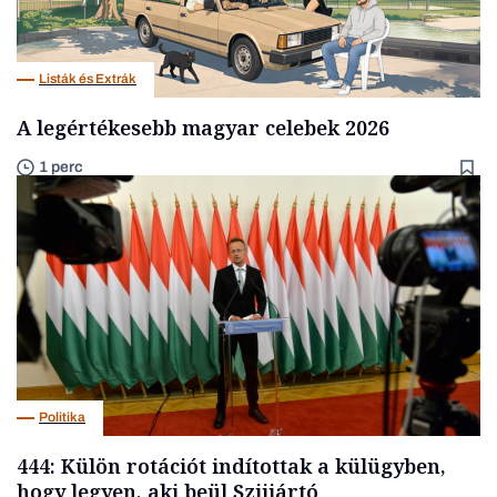
Listák és Extrák
A legértékesebb magyar celebek 2026
1 perc
Politika
444: Külön rotációt indítottak a külügyben,
hogy legyen, aki beül Szijjártó