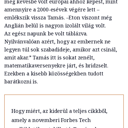
még kevésbé volt európai ahhoz képest, mint
amennyire a 2000-esévek végére lett –
emlékszik vissza Tamás. –Eton viszont még
Anglián belül is nagyon izolált világ volt.
Az egész napunk be volt táblázva.
Nyilvánvalóan azért, hogy az embernek ne
legyen túl sok szabadideje, amikor azt csinál,
amit akar.” Tamás itt is sokat zenélt,
matematikaversenyekre járt, és bridzselt.
Ezekben a kisebb közösségekben tudott
barátkozni is.
Hogy miért, az kiderül a teljes cikkből,
amely a novemberi Forbes Tech