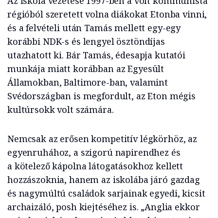
Az iskola vezetése 1997-ben a volt kommunista
régióból szeretett volna diákokat Etonba vinni,
és a felvételi után Tamás mellett egy-egy
korábbi NDK-s és lengyel ösztöndíjas
utazhatott ki. Bár Tamás, édesapja kutatói
munkája miatt korábban az Egyesült
Államokban, Baltimore-ban, valamint
Svédországban is megfordult, az Eton mégis
kultúrsokk volt számára.
Nemcsak az erősen kompetitív légkörhöz, az
egyenruhához, a szigorú napirendhez és
a kötelező kápolna látogatásokhoz kellett
hozzászoknia, hanem az iskolába járó gazdag
és nagymúltú családok sarjainak egyedi, kicsit
archaizáló, posh kiejtéséhez is. „Anglia ekkor