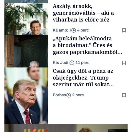
Aszály, ársokk,
generációváltás – aki a
viharban is előre néz
K&amp;H
4 perc
Üzlet
„Apukám beleálmodta
a birodalmat.” Üres és
gazos paprikamalomból
lett az igazi családi
Kis Judit
11 perc
fűszersztori
TÁMOGATÓI
Csak úgy dől a pénz az
TARTALOM
olajcégekhez, Trump
szerint már túl sokat
keresnek. Mi következhet?
Forbes
2 perc
Családi
vállalkozások
Energia