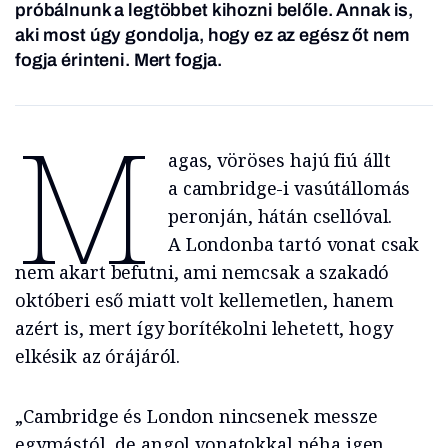
próbálnunk a legtöbbet kihozni belőle. Annak is,
aki most úgy gondolja, hogy ez az egész őt nem
fogja érinteni. Mert fogja.
M
agas, vöröses hajú fiú állt
a cambridge-i vasútállomás
peronján, hátán csellóval.
A Londonba tartó vonat csak
nem akart befutni, ami nemcsak a szakadó
októberi eső miatt volt kellemetlen, hanem
azért is, mert így borítékolni lehetett, hogy
elkésik az órájáról.
„Cambridge és London nincsenek messze
egymástól, de angol vonatokkal néha igen