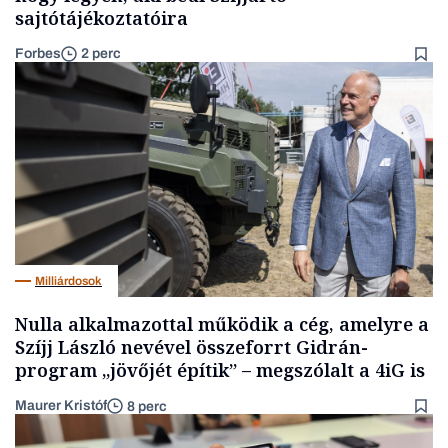
sajtótájékoztatóira
Forbes
2 perc
Milliárdosok
Nulla alkalmazottal működik a cég, amelyre a
Szíjj László nevével összeforrt Gidrán-
program „jövőjét építik” – megszólalt a 4iG is
Maurer Kristóf
8 perc