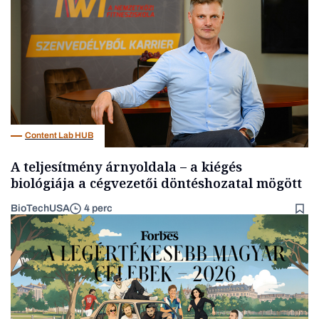
Content Lab HUB
A teljesítmény árnyoldala – a kiégés
biológiája a cégvezetői döntéshozatal mögött
BioTechUSA
4 perc