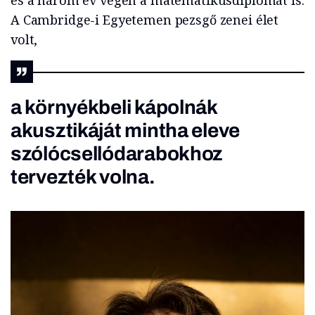
és a három év végén a matematikusdiplomát is.
A Cambridge-i Egyetemen pezsgő zenei élet
volt,
a környékbeli kápolnák
akusztikáját mintha eleve
szólócsellódarabokhoz
tervezték volna.