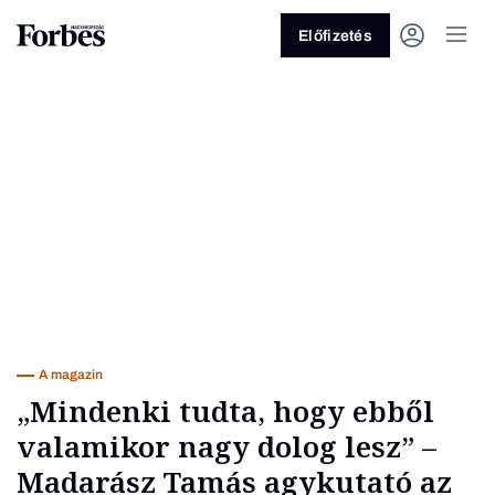
Előfizetés
Vagy fedezze fel a következő
témákat
Üzlet
Pénz
Zöld
Legyél jobb!
A magazin
„Mindenki tudta, hogy ebből
valamikor nagy dolog lesz” –
Madarász Tamás agykutató az