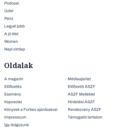
Podcast
Üzlet
Pénz
Legyél jobb
A jó élet
Women
Napi címlap
Oldalak
A magazin
Médiaajanlat
Előfizetés
Előfizetői ÁSZF
Esemény
ÁSZF Melléklet
Kapcsolat
Hirdetési ÁSZF
Könyvek a Forbes ajánlásával
Rendezveny ÁSZF
Impresszum
Támogatói tartalom
Így dolgozunk