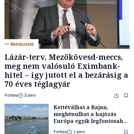
Magyar cégek
Lázár-terv, Mezőkövesd-meccs,
meg nem valósuló Eximbank-
hitel – így jutott el a bezárásig a
70 éves téglagyár
Forbes
2 perc
Kettéválhat a Rajna,
megbénulhat a hajózás
Európa egyik legfontosabb
vízi útján
Forbes
1 perc