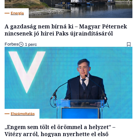
Energia
A gazdaság nem bírná ki – Magyar Péternek
nincsenek jó hírei Paks újraindításáról
Forbes
1 perc
Elszámoltatás
„Engem sem tölt el örömmel a helyzet” –
Vitézy arról, hogyan nyerhette el első