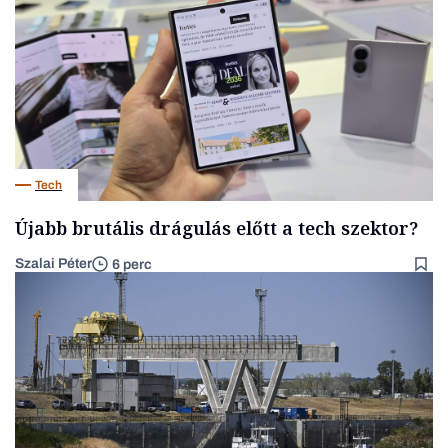
Tech
Újabb brutális drágulás előtt a tech szektor?
Szalai Péter
6 perc