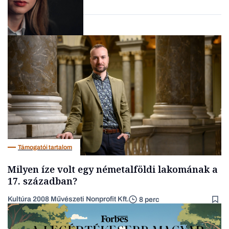
fordulópontjaira
Politika
Támogatói tartalom
Milyen íze volt egy németalföldi lakomának a
17. században?
Kultúra 2008 Művészeti Nonprofit Kft.
8 perc