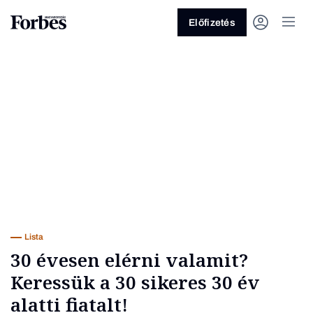
Előfizetés
Vagy fedezze fel a következő
témákat
Üzlet
Pénz
Zöld
Legyél jobb!
Lista
30 évesen elérni valamit?
Keressük a 30 sikeres 30 év
alatti fiatalt!