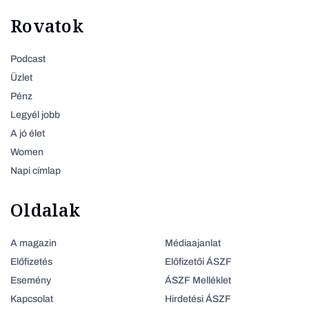
Rovatok
Podcast
Üzlet
Pénz
Legyél jobb
A jó élet
Women
Napi címlap
Oldalak
A magazin
Médiaajanlat
Előfizetés
Előfizetői ÁSZF
Esemény
ÁSZF Melléklet
Kapcsolat
Hirdetési ÁSZF