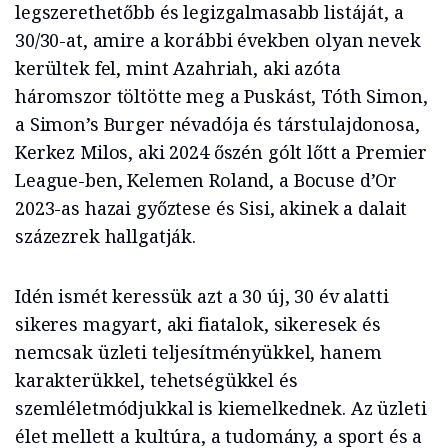
legszerethetőbb és legizgalmasabb listáját, a
30/30-at, amire a korábbi években olyan nevek
kerültek fel, mint Azahriah, aki azóta
háromszor töltötte meg a Puskást, Tóth Simon,
a Simon’s Burger névadója és társtulajdonosa,
Kerkez Milos, aki 2024 őszén gólt lőtt a Premier
League-ben, Kelemen Roland, a Bocuse d’Or
2023-as hazai győztese és Sisi, akinek a dalait
százezrek hallgatják.
Idén ismét keressük azt a 30 új, 30 év alatti
sikeres magyart, aki fiatalok, sikeresek és
nemcsak üzleti teljesítményükkel, hanem
karakterükkel, tehetségükkel és
szemléletmódjukkal is kiemelkednek. Az üzleti
élet mellett a kultúra, a tudomány, a sport és a