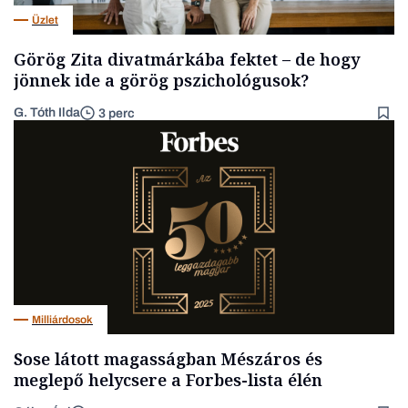
Üzlet
Görög Zita divatmárkába fektet – de hogy
jönnek ide a görög pszichológusok?
G. Tóth Ilda
3 perc
Milliárdosok
Sose látott magasságban Mészáros és
meglepő helycsere a Forbes-lista élén