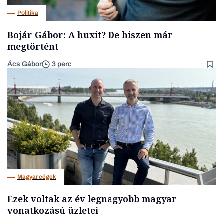
Politika
Bojár Gábor: A huxit? De hiszen már
megtörtént
Ács Gábor
3 perc
Magyar cégek
Ezek voltak az év legnagyobb magyar
vonatkozású üzletei