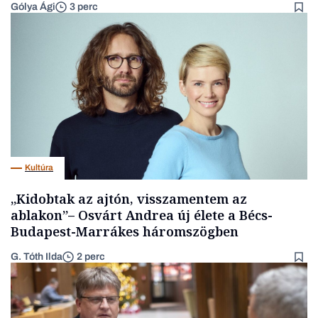
Gólya Ági
3 perc
Kultúra
„Kidobtak az ajtón, visszamentem az
ablakon”– Osvárt Andrea új élete a Bécs-
Budapest-Marrákes háromszögben
G. Tóth Ilda
2 perc