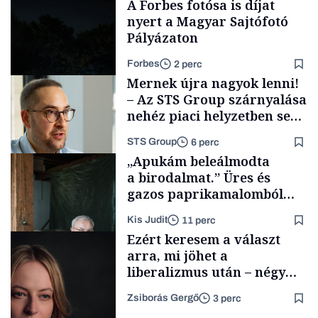
A Forbes fotósa is díjat
nyert a Magyar Sajtófotó
Pályázaton
Forbes
2 perc
Mernek újra nagyok lenni!
– Az STS Group szárnyalása
nehéz piaci helyzetben sem
lassult
STS Group
6 perc
A magazin
„Apukám beleálmodta
a birodalmat.” Üres és
gazos paprikamalomból
lett az igazi családi
Kis Judit
11 perc
fűszersztori
Támogatói tartalom
Ezért keresem a választ
arra, mi jöhet a
liberalizmus után – négy
izgalmas gondolat 2026
Zsiborás Gergő
3 perc
lehetséges
Családi
vállalkozások