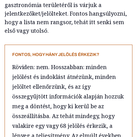
gasztronómia területéről is várjuk a
jelentkezőket/jelölteket. Fontos hangsúlyozni,
hogy a lista nem rangsor, tehát itt senki sem
első vagy utolsó.
FONTOS, HOGY HÁNY JELÖLÉS ÉRKEZIK?
Röviden: nem. Hosszabban: minden
jelölést és indoklást átnézünk, minden
jelöltet ellenőrzünk, és az így
összegyűjtött információk alapján hozzuk
meg a döntést, hogy ki kerül be az
összeállításba. Az tehát mindegy, hogy
valakire egy vagy 68 jelölés érkezik, a
lényeg a teljesítmény. Az elmúlt években