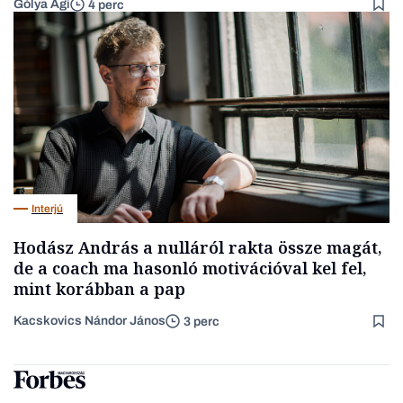
Gólya Ági
4 perc
Interjú
Hodász András a nulláról rakta össze magát,
de a coach ma hasonló motivációval kel fel,
mint korábban a pap
Kacskovics Nándor János
3 perc