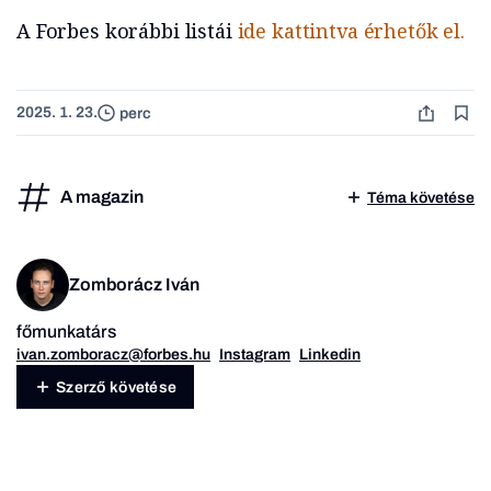
A Forbes korábbi listái
ide kattintva érhetők el.
2025. 1. 23.
perc
A magazin
Téma követése
Zomborácz Iván
főmunkatárs
ivan.zomboracz@forbes.hu
Instagram
Linkedin
Szerző követése