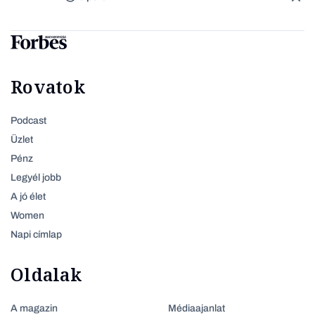
Rovatok
Podcast
Üzlet
Pénz
Legyél jobb
A jó élet
Women
Napi címlap
Oldalak
A magazin
Médiaajanlat