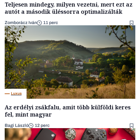
Teljesen mindegy, milyen vezetni, mert ezt az
autót a második üléssorra optimalizálták
Zomborácz Iván
11 perc
Luxus
Az erdélyi zsákfalu, amit több külföldi keres
fel, mint magyar
Bagi László
12 perc