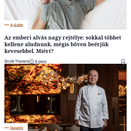
A jó élet
Az emberi alvás nagy rejtélye: sokkal többet
kellene aludnunk, mégis bőven beérjük
kevesebbel. Miért?
Scott Travers
6 perc
Gasztró