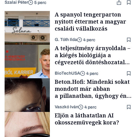
Szalai Péter
5 perc
A spanyol tengerparton
nyitott éttermet a magyar
családi vállalkozás
G. Tóth Ilda
4 perc
A teljesítmény árnyoldala –
a kiégés biológiája a
cégvezetői döntéshozatal
mögött
BioTechUSA
4 perc
Gasztró
Beton.Hofi: Mindenki sokat
mondott már abban
a pillanatban, úgyhogy én
a legsarkosabb
Vaszkó Iván
4 perc
gondolataimat akartam
Content Lab HUB
Eljön a láthatatlan AI
kimondani
okosszemüvegek kora?