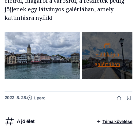
életről, magáról a városról, a részletek pedig
jöjjenek egy látványos galériában, amely
kattintásra nyílik!
+
34
kép a
galériában
2022. 8. 28.
1 perc
A jó élet
Téma követése