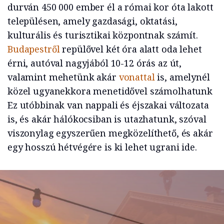
durván 450 000 ember él a római kor óta lakott
településen, amely gazdasági, oktatási,
kulturális és turisztikai központnak számít.
Budapestről
repülővel két óra alatt oda lehet
érni, autóval nagyjából 10-12 órás az út,
valamint mehetünk akár
vonattal
is, amelynél
közel ugyanekkora menetidővel számolhatunk
Ez utóbbinak van nappali és éjszakai változata
is, és akár hálókocsiban is utazhatunk, szóval
viszonylag egyszerűen megközelíthető, és akár
egy hosszú hétvégére is ki lehet ugrani ide.