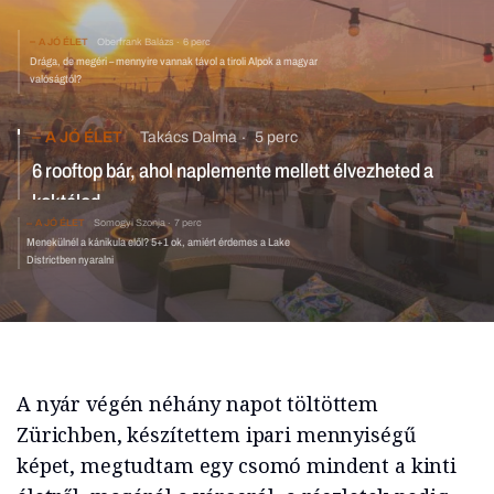
A JÓ ÉLET
Oberfrank Balázs
6 perc
Drága, de megéri – mennyire vannak távol a tiroli Alpok a magyar
valóságtól?
A JÓ ÉLET
Takács Dalma
5 perc
6 rooftop bár, ahol naplemente mellett élvezheted a
koktélod
A JÓ ÉLET
Somogyi Szonja
7 perc
Menekülnél a kánikula elől? 5+1 ok, amiért érdemes a Lake
Districtben nyaralni
A nyár végén néhány napot töltöttem
Zürichben, készítettem ipari mennyiségű
képet, megtudtam egy csomó mindent a kinti