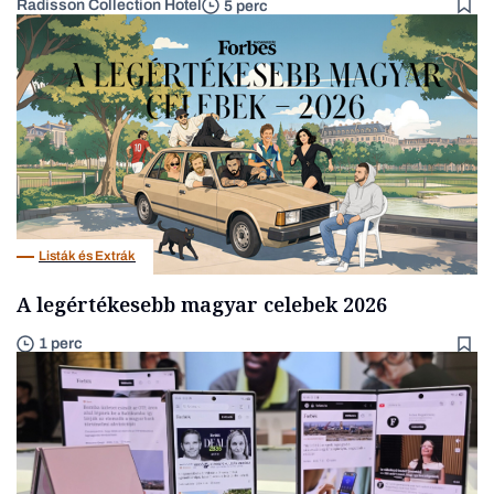
Radisson Collection Hotel
5 perc
Listák és Extrák
A legértékesebb magyar celebek 2026
1 perc