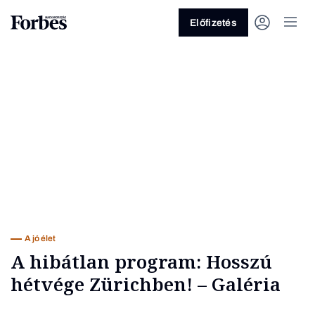
Előfizetés
Vagy fedezze fel a következő
témákat
Üzlet
Pénz
Zöld
Legyél jobb!
A jó élet
A hibátlan program: Hosszú
hétvége Zürichben! – Galéria