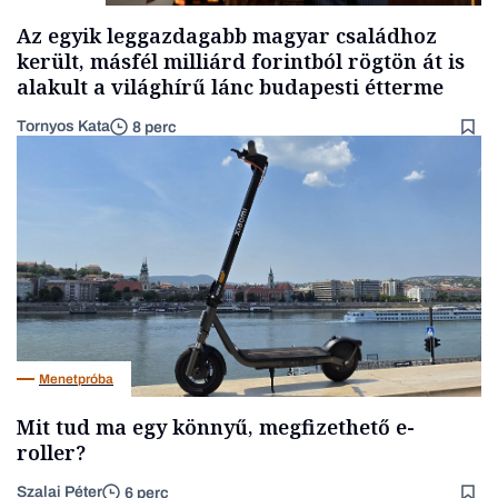
Az egyik leggazdagabb magyar családhoz
került, másfél milliárd forintból rögtön át is
alakult a világhírű lánc budapesti étterme
Tornyos Kata
8 perc
Menetpróba
Mit tud ma egy könnyű, megfizethető e-
roller?
Szalai Péter
6 perc