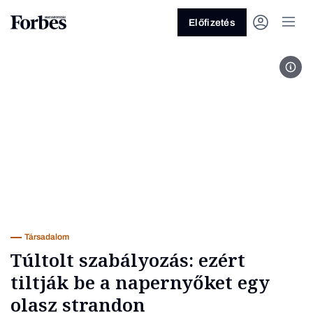
Előfizetés
MTI
Vagy fedezze fel a következő
témákat
Üzlet
Pénz
Zöld
Legyél jobb!
Társadalom
Túltolt szabályozás: ezért
tiltják be a napernyőket egy
olasz strandon