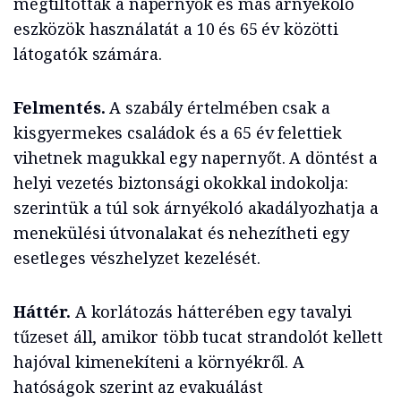
megtiltották a napernyők és más árnyékoló
eszközök használatát a 10 és 65 év közötti
látogatók számára.
Felmentés.
A szabály értelmében csak a
kisgyermekes családok és a 65 év felettiek
vihetnek magukkal egy napernyőt. A döntést a
helyi vezetés biztonsági okokkal indokolja:
szerintük a túl sok árnyékoló akadályozhatja a
menekülési útvonalakat és nehezítheti egy
esetleges vészhelyzet kezelését.
Háttér.
A korlátozás hátterében egy tavalyi
tűzeset áll, amikor több tucat strandolót kellett
hajóval kimenekíteni a környékről. A
hatóságok szerint az evakuálást