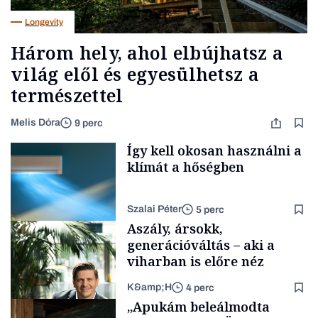
Longevity
Három hely, ahol elbújhatsz a
világ elől és egyesülhetsz a
természettel
Melis Dóra
9 perc
Így kell okosan használni a
klímát a hőségben
Szalai Péter
5 perc
Aszály, ársokk,
generációváltás – aki a
viharban is előre néz
K&amp;H
4 perc
Tech
„Apukám beleálmodta