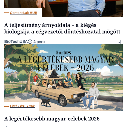
Content Lab HUB
A teljesítmény árnyoldala – a kiégés
biológiája a cégvezetői döntéshozatal mögött
BioTechUSA
4 perc
Listák és Extrák
A legértékesebb magyar celebek 2026