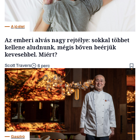
A jó élet
Az emberi alvás nagy rejtélye: sokkal többet
kellene aludnunk, mégis bőven beérjük
kevesebbel. Miért?
Scott Travers
6 perc
Gasztró