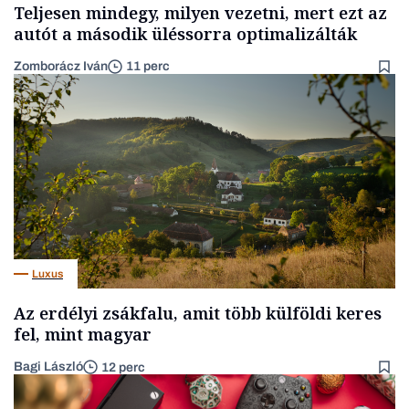
Teljesen mindegy, milyen vezetni, mert ezt az
autót a második üléssorra optimalizálták
Zomborácz Iván
11 perc
Luxus
Az erdélyi zsákfalu, amit több külföldi keres
fel, mint magyar
Bagi László
12 perc