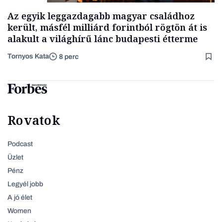
Az egyik leggazdagabb magyar családhoz
került, másfél milliárd forintból rögtön át is
alakult a világhírű lánc budapesti étterme
Tornyos Kata
8 perc
Rovatok
Podcast
Üzlet
Pénz
Legyél jobb
A jó élet
Women