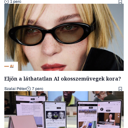
1 perc
AI
Eljön a láthatatlan AI okosszemüvegek kora?
Szalai Péter
7 perc