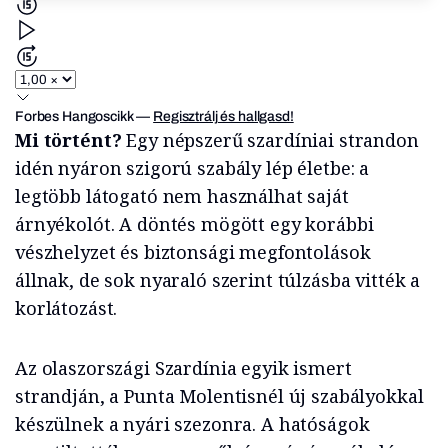
Forbes Hangoscikk
—
Regisztrálj és hallgasd!
Mi történt?
Egy népszerű szardíniai strandon
idén nyáron szigorú szabály lép életbe: a
legtöbb látogató nem használhat saját
árnyékolót. A döntés mögött egy korábbi
vészhelyzet és biztonsági megfontolások
állnak, de sok nyaraló szerint túlzásba vitték a
korlátozást.
Az olaszországi Szardínia egyik ismert
strandján, a Punta Molentisnél új szabályokkal
készülnek a nyári szezonra. A hatóságok