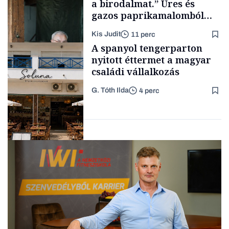
a birodalmat.” Üres és
gazos paprikamalomból
lett az igazi családi
Kis Judit
11 perc
fűszersztori
TÁMOGATÓI
A spanyol tengerparton
TARTALOM
nyitott éttermet a magyar
családi vállalkozás
G. Tóth Ilda
4 perc
Családi
vállalkozások
Gasztró