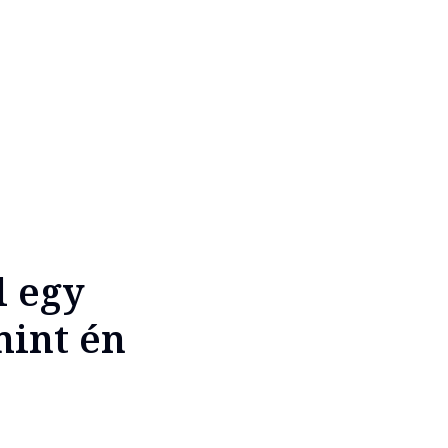
l egy
mint én