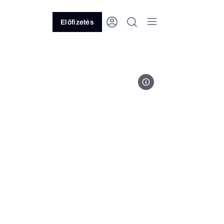
Előfizetés
Fotó: Ránki Dániel