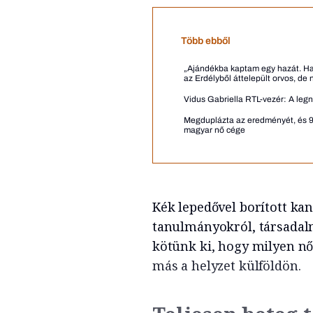
Több ebből
„Ajándékba kaptam egy hazát. Haz
az Erdélyből áttelepült orvos, de 
Vidus Gabriella RTL-vezér: A leg
Megduplázta az eredményét, és 920
magyar nő cége
Kék lepedővel borított kan
tanulmányokról, társadalm
kötünk ki, hogy milyen n
más a helyzet külföldön.