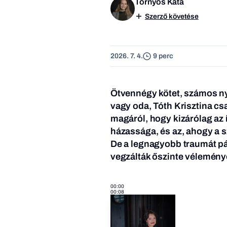
Tornyos Kata
Szerző követése
2026. 7. 4.
9 perc
Ötvennégy kötet, számos nye
vagy oda, Tóth Krisztina cs
magáról, hogy kizárólag az 
házassága, és az, ahogy a
De a legnagyobb traumát pár
vegzálták őszinte véleményé
00:00
00:08