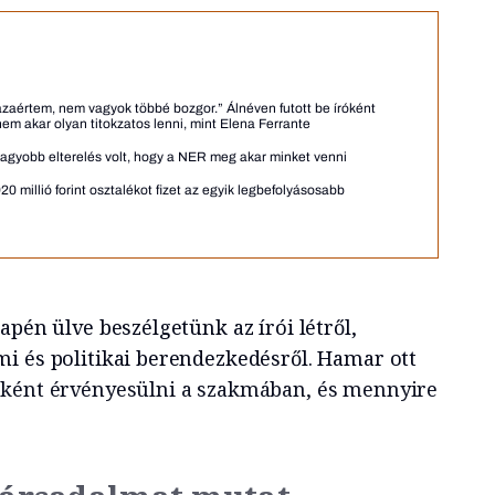
aértem, nem vagyok többé bozgor.” Álnéven futott be íróként
nem akar olyan titokzatos lenni, mint Elena Ferrante
nagyobb elterelés volt, hogy a NER meg akar minket venni
 millió forint osztalékot fizet az egyik legbefolyásosabb
apén ülve beszélgetünk az írói létről,
i és politikai berendezkedésről. Hamar ott
őként érvényesülni a szakmában, és mennyire