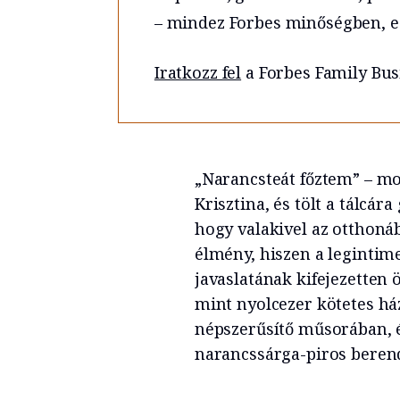
– mindez Forbes minőségben, e
Iratkozz fel
a Forbes Family Bus
„Narancsteát főztem” – mo
Krisztina, és tölt a tálcár
hogy valakivel az otthoná
élmény, hiszen a legintime
javaslatának kifejezetten
mint nyolcezer kötetes há
népszerűsítő műsorában, 
narancssárga-piros beren