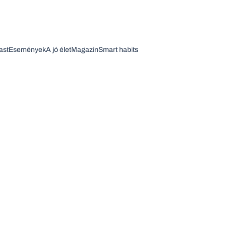
ast
Események
A jó élet
Magazin
Smart habits
Vagy fedezze fel a következő témákat
Üzlet
Pénz
Zöld
Legyél jobb!