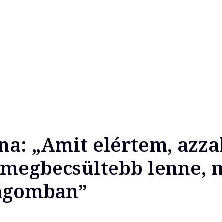
ina: „Amit elértem, azza
l megbecsültebb lenne, 
zágomban”