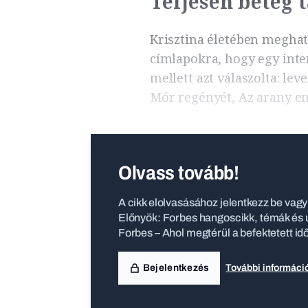
Teljesen beteg
Krisztina életében meghatá
címlapokra, hogy egy inte
mellett azt válaszolta: le
Mór regényét, Az arany e
Olvass tovább!
A cikk elolvasásához jelentkezz be vagy 
Előnyök: Forbes hangoscikk, témák és ú
Forbes – Ahol megtérül a befektetett id
Bejelentkezés
További informáci