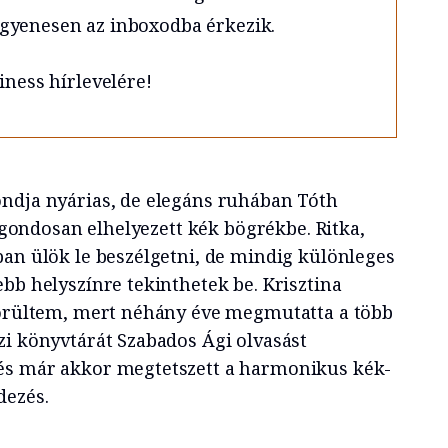
gyenesen az inboxodba érkezik.
iness hírlevelére!
ndja nyárias, de elegáns ruhában Tóth
a gondosan elhelyezett kék bögrékbe. Ritka,
ban ülök le beszélgetni, de mindig különleges
bb helyszínre tekinthetek be. Krisztina
 örültem, mert néhány éve megmutatta a több
zi könyvtárát Szabados Ági olvasást
és már akkor megtetszett a harmonikus kék-
dezés.