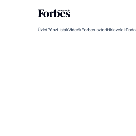
Üzlet
Pénz
Listák
Videók
Forbes-sztori
Hírlevelek
Podc