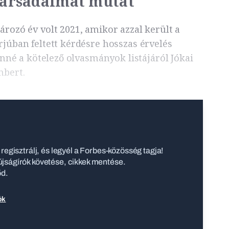
 társadalmat mutat
rozó év volt 2021, amikor azzal került a
rjúban feltett kérdésre hosszas érvelés
venné a kötelező olvasmányok listájáról Jókai
mbert.
regisztrálj, és legyél a Forbes-közösség tagja!
jságírók követése, cikkek mentése.
őd.
ók