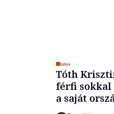
Kultúra
Tóth Kriszt
férfi sokka
a saját ors