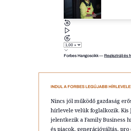
Forbes Hangoscikk
—
Regisztrálj és 
INDUL A FORBES LEGÚJABB HÍRLEVELE,
Nincs jól működő gazdaság erős 
hírlevele velük foglalkozik. K
jelentkezik a Family Business h
és piacok, generációváltás, pro