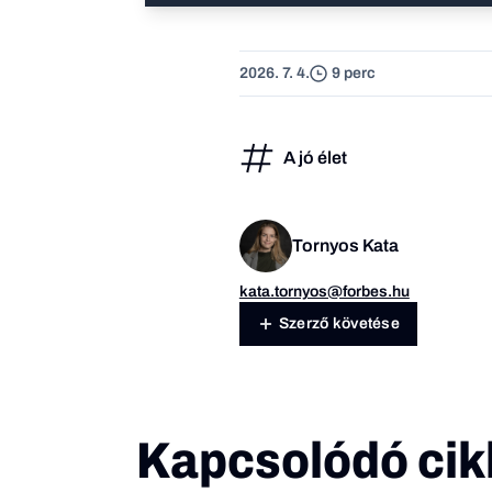
2026. 7. 4.
9 perc
A jó élet
Tornyos Kata
kata.tornyos@forbes.hu
Szerző követése
Kapcsolódó cik