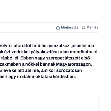
Megosztás
Mentés
lvre lefordított mű és nemzetközi jelenlét ide
ak évtizedekkel pályakezdése után mondhatta el
írásból él. Ebben nagy szerepet játszott első
 szakmában a nőkkel bánnak Magyarországon.
 éve kellett átélnie, amikor sorozatosan
ért egy irodalmi-oktatási kérdésben.