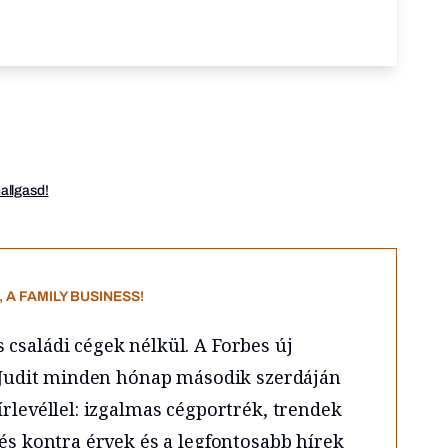
hallgasd!
 A FAMILY BUSINESS!
családi cégek nélkül. A Forbes új
is Judit minden hónap második szerdáján
írlevéllel: izgalmas cégportrék, trendek
 és kontra érvek és a legfontosabb hírek