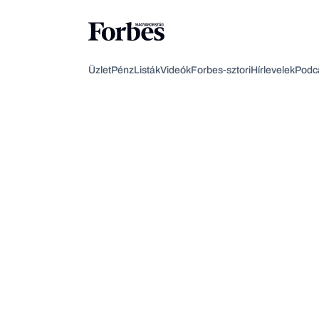
Üzlet
Pénz
Listák
Videók
Forbes-sztori
Hírlevelek
Podc