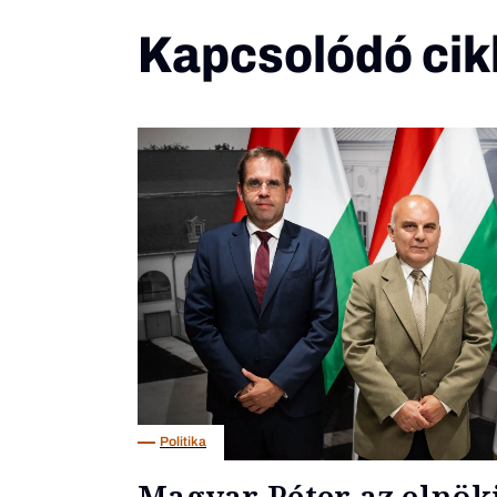
Kapcsolódó cik
Politika
Magyar Péter az elnöki