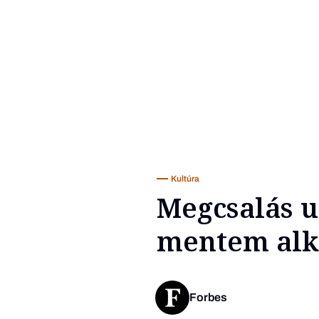
Kultúra
Megcsalás ut
mentem alk
Forbes