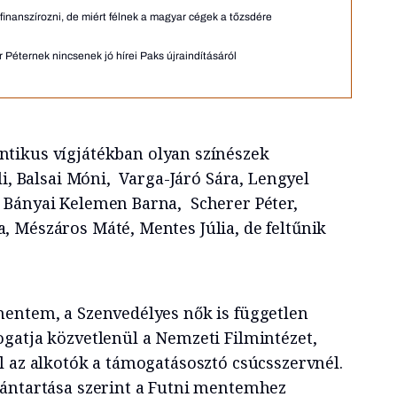
 finanszírozni, de miért félnek a magyar cégek a tőzsdére
Péternek nincsenek jó hírei Paks újraindításáról
tikus vígjátékban olyan színészek
li, Balsai Móni, Varga-Járó Sára, Lengyel
 Bányai Kelemen Barna, Scherer Péter,
 Mészáros Máté, Mentes Júlia, de feltűnik
entem, a Szenvedélyes nők is független
gatja közvetlenül a Nemzeti Filmintézet,
l az alkotók a támogatásosztó csúcsszervnél.
vántartása szerint a Futni mentemhez