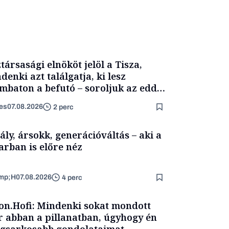
társasági elnököt jelöl a Tisza,
denki azt találgatja, ki lesz
mbaton a befutó – soroljuk az eddig
merült neveket
es
07.08.2026
2 perc
ály, ársokk, generációváltás – aki a
arban is előre néz
mp;H
07.08.2026
4 perc
on.Hofi: Mindenki sokat mondott
 abban a pillanatban, úgyhogy én