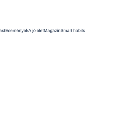
ast
Események
A jó élet
Magazin
Smart habits
Vagy fedezze fel a következő témákat
Üzlet
Pénz
Zöld
Legyél jobb!