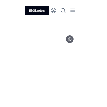
Előfizetés
Fotó: Sághy Tímea