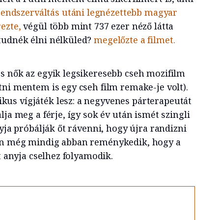
rendszerváltás utáni legnézettebb magyar
ezte,
végül több mint 737 ezer néző látta
tudnék élni nélküled?
megelőzte a filmet.
s nők az egyik legsikeresebb cseh mozifilm
tni mentem is egy cseh film remake-je volt).
us vígjáték lesz: a negyvenes párterapeutát
lja meg a férje, így sok év után ismét szingli
nyja próbálják őt rávenni, hogy újra randizni
an még mindig abban reménykedik, hogy a
t anyja cselhez folyamodik.