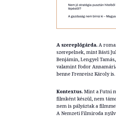
Nem jó stratégia pusztán hitelből
lépéstől?
A gazdaság nem bírná ki – Magyar 
A szereplőgárda.
A roman
szerepelnek, mint Básti Ju
Benjámin, Lengyel Tamás,
valamint Fodor Annamária,
benne Frenreisz Károly is.
Kontextus.
Mint a Futni m
filmként készül, nem támo
nem is pályáztak a filmme
A Nemzeti Filmiroda nyil