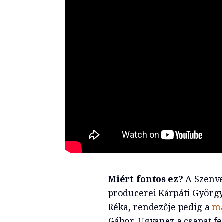
Miért fontos ez?
A Szenve
producerei Kárpáti György
Réka, rendezője pedig a
má
Gábor. Ugyanez a csapat fe