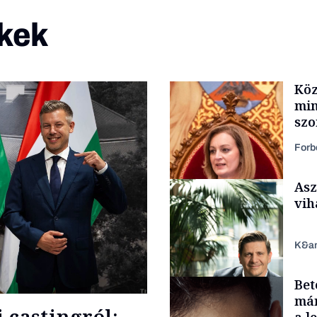
kek
Köz
min
szo
fel
Forb
Asz
vih
K&a
Bet
Politika
már
 castingról: