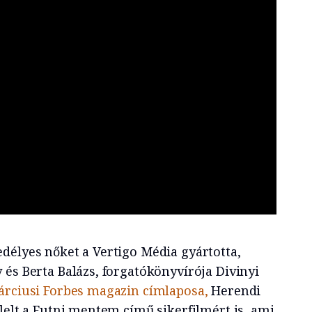
délyes nőket a Vertigo Média gyártotta,
 és Berta Balázs, forgatókönyvírója Divinyi
rciusi Forbes magazin címlaposa,
Herendi
lelt a Futni mentem című sikerfilmért is, ami