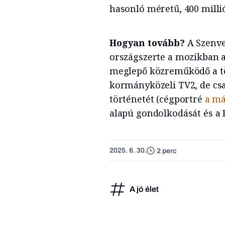
hasonló méretű, 400 millió
Hogyan tovább?
A Szenve
országszerte a mozikban 
meglepő közreműködő a tö
kormányközeli TV2, de csa
történetét (cégportré
a má
alapú gondolkodását és 
2025. 6. 30.
2 perc
A jó élet