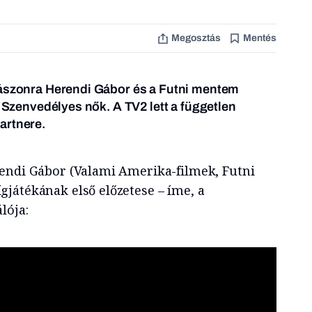
Megosztás
Mentés
vászonra Herendi Gábor és a Futni mentem
a Szenvedélyes nők. A TV2 lett a független
artnere.
endi Gábor (Valami Amerika-filmek, Futni
játékának első előzetese – íme, a
lója: