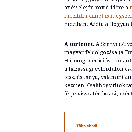
az év elején rövid időre a
mozifilm címét is megszer
moziban. Azóta a Hogyan 
A történet.
A Szenvedélye
magyar feldolgozása (a Fu
Háromgenerációs romantik
a házassági évfordulón csa
lesz, és lánya, valamint a
kezdjen. Csakhogy titokb
férje visszatér hozzá, ezér
Több ebből