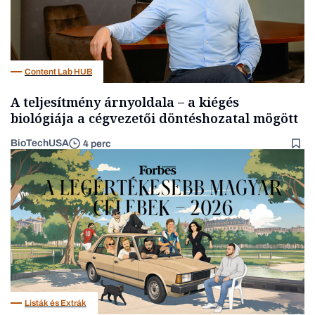
Content Lab HUB
A teljesítmény árnyoldala – a kiégés
biológiája a cégvezetői döntéshozatal mögött
BioTechUSA
4 perc
Listák és Extrák