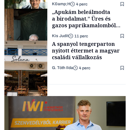
K&amp;H
4 perc
Tech
„Apukám beleálmodta
a birodalmat.” Üres és
gazos paprikamalomból
lett az igazi családi
Kis Judit
11 perc
fűszersztori
TÁMOGATÓI
A spanyol tengerparton
TARTALOM
nyitott éttermet a magyar
családi vállalkozás
G. Tóth Ilda
4 perc
Családi
vállalkozások
Gasztró