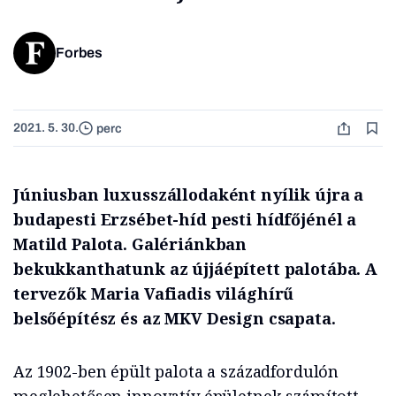
Forbes
2021. 5. 30.
perc
Júniusban luxusszállodaként nyílik újra a
budapesti Erzsébet-híd pesti hídfőjénél a
Matild Palota. Galériánkban
bekukkanthatunk az újjáépített palotába. A
tervezők Maria Vafiadis világhírű
belsőépítész és az MKV Design csapata.
Az 1902-ben épült palota a századfordulón