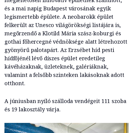
meglehetősen innovatív épületnek számított,
és a mai napig Budapest városának egyik
legismertebb épülete. A neobarokk épület
felkerült az Unesco világörökségi listájára is,
megőrzendő a Klotild Mária szász-koburgi és
gothai főhercegné védnöksége alatt létrehozott
gyönyörű palotapárt. Az Erzsébet híd pesti
hídfőjénél lévő díszes épület eredetileg
kávéházaknak, üzleteknek, galériáknak,
valamint a felsőbb szinteken lakásoknak adott
otthont.
A júniusban nyíló szálloda vendégeit 111 szoba
és 19 lakosztály várja.