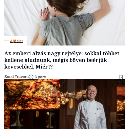
A jó élet
Az emberi alvás nagy rejtélye: sokkal többet
kellene aludnunk, mégis bőven beérjük
kevesebbel. Miért?
Scott Travers
6 perc