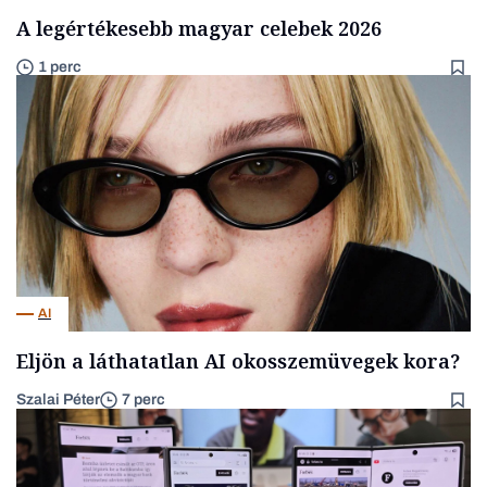
A legértékesebb magyar celebek 2026
1 perc
AI
Eljön a láthatatlan AI okosszemüvegek kora?
Szalai Péter
7 perc