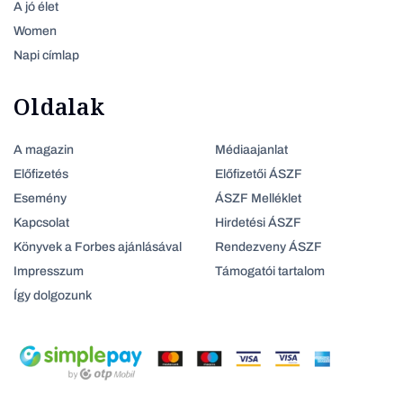
A jó élet
Women
Napi címlap
Oldalak
A magazin
Médiaajanlat
Előfizetés
Előfizetői ÁSZF
Esemény
ÁSZF Melléklet
Kapcsolat
Hirdetési ÁSZF
Könyvek a Forbes ajánlásával
Rendezveny ÁSZF
Impresszum
Támogatói tartalom
Így dolgozunk