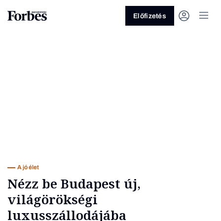
Előfizetés
Vagy fedezze fel a következő
témákat
Üzlet
Pénz
Zöld
Legyél jobb!
A jó élet
Nézz be Budapest új,
világörökségi
luxusszállodájába