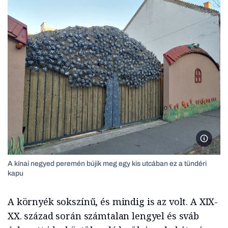
A kínai
A kínai negyed peremén bújik meg egy kis utcában ez a tündéri
kapu
A környék sokszínű, és mindig is az volt. A XIX-
XX. század során számtalan lengyel és sváb