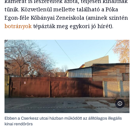
kamerát is leszerelték azóta, teljesen kihaltnak
tűnik. Közvetlenül mellette található a Póka
Egon-féle Kőbányai Zeneiskola (aminek szintén
botrányok
tépázták meg egykori jó hírét).
Ebben a
Ebben a Cserkesz utcai házban működött az állítólagos illegális
kínai rendőrörs