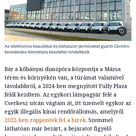
Az elek
Az elektromos kisautókat és kishaszon járműveket gyártó Cenntro
kereskedes tekintélyes készlettel rendelkezik
Bár a kőbányai diaszpóra központja a Mázsa
téren és környékén van, a túrámat valamivel
távolabbról, a 2024-ben megnyitott Fully Plaza
felől kezdtem. Az egykori lámpagyár felé a
Cserkesz utcán vágtam át, itt üzemelt egykor az
egyik illegális kínai rendőrállomás, amelyről
2022-ben röppentek fel a hírek
. Szemmel
láthatóan már bezárt, a bejáratot figyelő