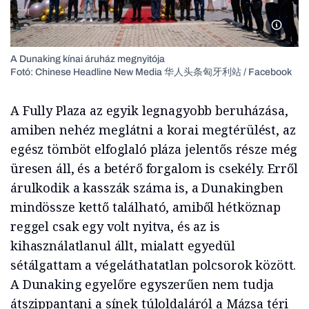
A Dunak
A Dunaking kínai áruház megnyitója
Fotó: Chinese Headline New Media 华人头条匈牙利站 / Facebook
A Fully Plaza az egyik legnagyobb beruházása,
amiben nehéz meglátni a korai megtérülést, az
egész tömböt elfoglaló pláza jelentős része még
üresen áll, és a betérő forgalom is csekély. Erről
árulkodik a kasszák száma is, a Dunakingben
mindössze kettő található, amiből hétköznap
reggel csak egy volt nyitva, és az is
kihasználatlanul állt, mialatt egyedül
sétálgattam a végeláthatatlan polcsorok között.
A Dunaking egyelőre egyszerűen nem tudja
átszippantani a sínek túloldaláról a Mázsa téri