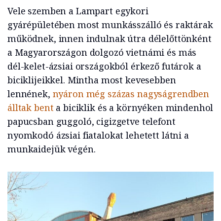
Vele szemben a Lampart egykori
gyárépületében most munkásszálló és raktárak
működnek, innen indulnak útra délelőttönként
a Magyarországon dolgozó vietnámi és más
dél-kelet-ázsiai országokból érkező futárok a
biciklijeikkel. Mintha most kevesebben
lennének,
nyáron még százas nagyságrendben
álltak bent
a biciklik és a környéken mindenhol
papucsban guggoló, cigizgetve telefont
nyomkodó ázsiai fiatalokat lehetett látni a
munkaidejük végén.