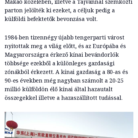
Makaó közelében, illetve a Tajvannal szemközti
parton jelölték ki ezeket, a céljuk pedig a
külföldi befektetők bevonzása volt.
1984-ben tizennégy újabb tengerparti várost
nyitottak meg a világ előtt, és az Európába és
Magyarországra érkező kínai bevándorlók
többsége ezekből a különleges gazdasági
zónákból érkezett. A kínai gazdaság a 80-as és
90-es években még nagyban számolt a 20-25
millió külföldön élő kínai által hazautalt
összegekkel illetve a hazaszállított tudással.