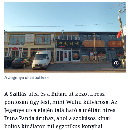
A Jegen
A Jegenye utcai butiksor
A Szállás utca és a Bihari út közötti rész
pontosan úgy fest, mint Wuhu külvárosa. Az
Jegenye utca elején található a méltán híres
Duna Panda áruház, ahol a szokásos kínai
boltos kínálaton túl egzotikus konyhai