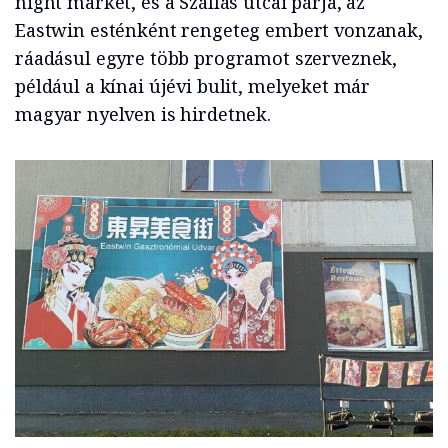
night market, és a Szállás utcai párja, az
Eastwin esténként rengeteg embert vonzanak,
ráadásul egyre több programot szerveznek,
például a kínai újévi bulit, melyeket már
magyar nyelven is hirdetnek.