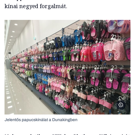
kínai negyed forgalmát.
Zombor
Jelentős papucskínálat a Dunakingben