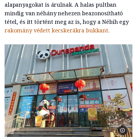
alapanyagokat is árulnak. A halas pultban
mindig van néhány nehezen beazonosítható
tétel, és itt történt meg az is, hogy a Nébih egy
rakomány védett kecskerákra bukkant
.
A Duna 