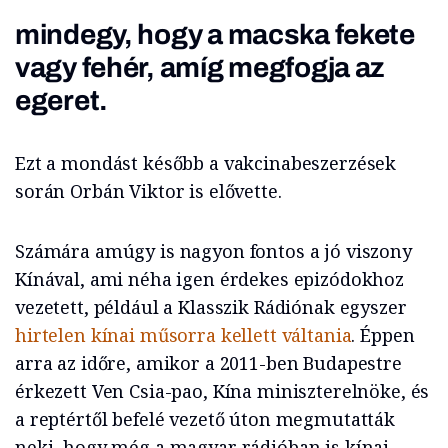
mindegy, hogy a macska fekete
vagy fehér, amíg megfogja az
egeret.
Ezt a mondást később a vakcinabeszerzések
során Orbán Viktor is elővette.
Számára amúgy is nagyon fontos a jó viszony
Kínával, ami néha igen érdekes epizódokhoz
vezetett, például a Klasszik Rádiónak egyszer
hirtelen kínai műsorra kellett váltania
. Éppen
arra az időre, amikor a 2011-ben Budapestre
érkezett Ven Csia-pao, Kína miniszterelnöke, és
a reptértől befelé vezető úton megmutatták
neki, hogy még a magyar rádióban is kínai