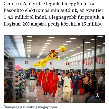
Cenntro. A méretre leginkább egy Smartra
hasonlító elektromos miniautójuk, az Avantier
C 4,3 millióról indul, a legnagyobb furgonjuk, a
Logistar 260 alapára pedig közelíti a 15 milliót.
Ünneps
Ünnepség a Dunaking megnyitóján