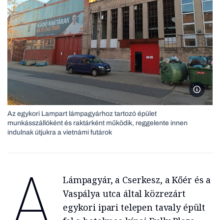
Az egyk
Az egykori Lampart lámpagyárhoz tartozó épület
munkásszállóként és raktárként működik, reggelente innen
indulnak útjukra a vietnámi futárok
A
Lámpagyár, a Cserkesz, a Kőér és a
Vaspálya utca által közrezárt
egykori ipari telepen tavaly épült