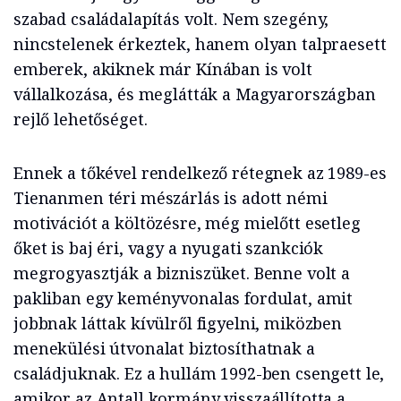
szabad családalapítás volt. Nem szegény,
nincstelenek érkeztek, hanem olyan talpraesett
emberek, akiknek már Kínában is volt
vállalkozása, és meglátták a Magyarországban
rejlő lehetőséget.
Ennek a tőkével rendelkező rétegnek az 1989-es
Tienanmen téri mészárlás is adott némi
motivációt a költözésre, még mielőtt esetleg
őket is baj éri, vagy a nyugati szankciók
megrogyasztják a bizniszüket. Benne volt a
pakliban egy keményvonalas fordulat, amit
jobbnak láttak kívülről figyelni, miközben
menekülési útvonalat biztosíthatnak a
családjuknak. Ez a hullám 1992-ben csengett le,
amikor az Antall kormány visszaállította a