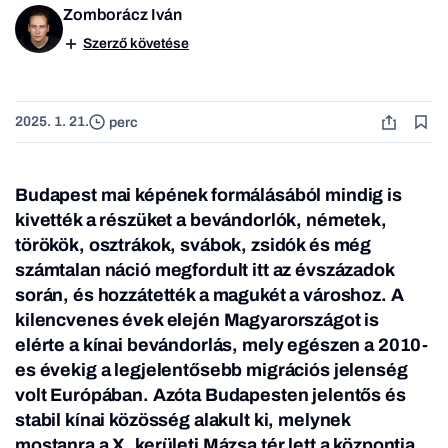
Zomborácz Iván
Szerző követése
2025. 1. 21.
perc
Budapest mai képének formálásából mindig is
kivették a részüket a bevándorlók, németek,
törökök, osztrákok, svábok, zsidók és még
számtalan náció megfordult itt az évszázadok
során, és hozzátették a magukét a városhoz. A
kilencvenes évek elején Magyarországot is
elérte a kínai bevándorlás, mely egészen a 2010-
es évekig a legjelentősebb migrációs jelenség
volt Európában. Azóta Budapesten jelentős és
stabil kínai közösség alakult ki, melynek
mostanra a X. kerületi Mázsa tér lett a központja.