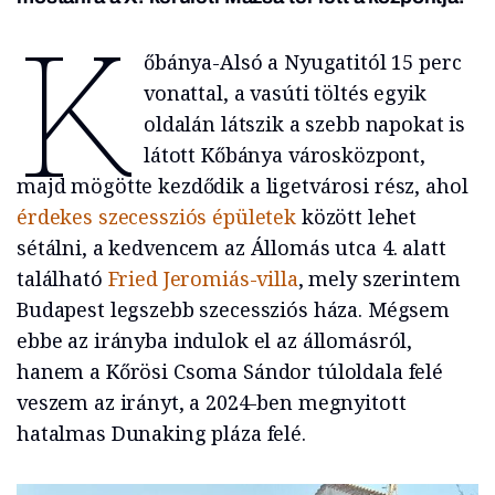
K
őbánya-Alsó a Nyugatitól 15 perc
vonattal, a vasúti töltés egyik
oldalán látszik a szebb napokat is
látott Kőbánya városközpont,
majd mögötte kezdődik a ligetvárosi rész, ahol
érdekes szecessziós épületek
között lehet
sétálni, a kedvencem az Állomás utca 4. alatt
található
Fried Jeromiás-villa
, mely szerintem
Budapest legszebb szecessziós háza. Mégsem
ebbe az irányba indulok el az állomásról,
hanem a Kőrösi Csoma Sándor túloldala felé
veszem az irányt, a 2024-ben megnyitott
hatalmas Dunaking pláza felé.