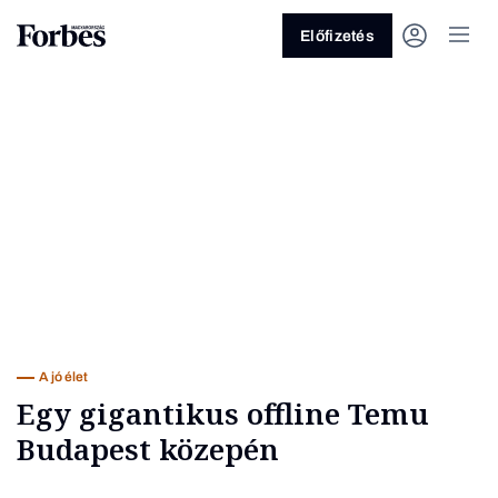
Előfizetés
Vagy fedezze fel a következő
témákat
Üzlet
Pénz
Zöld
Legyél jobb!
A jó élet
Egy gigantikus offline Temu
Budapest közepén