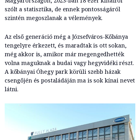
Magyarországon, 2023-ban 18 ezer kínairól
szólt a statisztika, de ennek pontosságáról
szintén megoszlanak a vélemények.
Az első generáció még a Józsefváros-Kőbánya
tengelyre érkezett, és maradtak is ott sokan,
még akkor is, amikor már megengedhették
volna maguknak a budai vagy hegyvidéki részt.
A kőbányai Óhegy park körüli szebb házak
csengőjén és postaládáján ma is sok kínai nevet
látni.