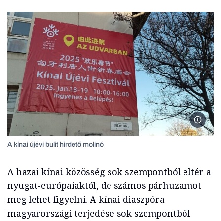
A kínai 
A kínai újévi bulit hirdető molinó
A hazai kínai közösség sok szempontból eltér a
nyugat-európaiaktól, de számos párhuzamot
meg lehet figyelni. A kínai diaszpóra
magyarországi terjedése sok szempontból