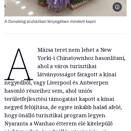
A Duna
A Dunaking áruházban lényegében mindent kapni
A
Mázsa teret nem lehet a New
Yorki-i Chinatownhoz hasonlítani,
ahol a város turisztikai
látványosságot faragott a kínai
negyedből, vagy Liverpool és Antwerpen
hasonló részeihez sem, ahol uniós
területfejlesztési támogatást kapott a kínai
negyed felújítása, de egyre inkább halad afelé,
hogy önálló turisztikai program legyen.
Nyaranta a Wanhao étterem elé kitelepülő