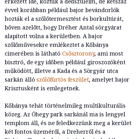
érkezett ide, köztük a dédszüleim, de kétszáz
évvel korábban például bajor bevándorlók
hozták el a szőlőtermesztést és borkultúrát,
bőven azelőtt, hogy Dréher Antal sörgyárat
alapított volna a kerületben. A bajor
szőlőművesekre emlékeztet a Kőbánya
címerében is látható
Csősztorony
, ami most
bisztró, de egy időben például giroszozóként
működött, illetve a Kada és a Sörgyár utca
sarkán álló
szőlőfürtös feszület
, amelyet bajor
Krisztusként is emlegetnek.
Kőbánya tehát történelmileg multikulturális
közeg. Az Óhegy park sarkánál ma is lengyel
templom áll, és ne feledkezzünk meg a kerület
két fontos üzeméről, a Dreherről és a