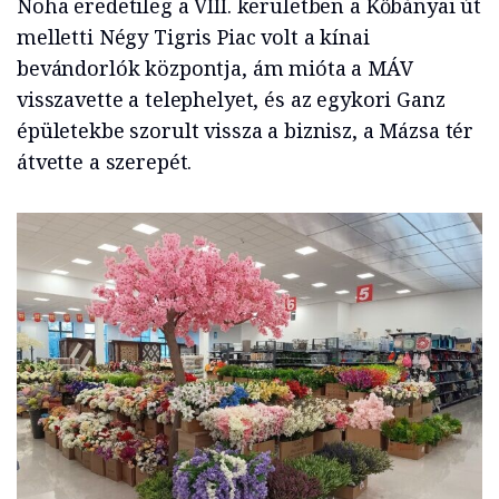
Noha eredetileg a VIII. kerületben a Kőbányai út
melletti Négy Tigris Piac volt a kínai
bevándorlók központja, ám mióta a MÁV
visszavette a telephelyet, és az egykori Ganz
épületekbe szorult vissza a biznisz, a Mázsa tér
átvette a szerepét.