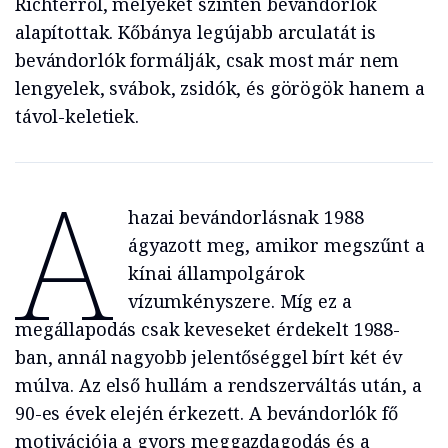
Richterről, melyeket szintén bevándorlók
alapítottak. Kőbánya legújabb arculatát is
bevándorlók formálják, csak most már nem
lengyelek, svábok, zsidók, és görögök hanem a
távol-keletiek.
A
hazai bevándorlásnak 1988
ágyazott meg, amikor megszűnt a
kínai állampolgárok
vízumkényszere. Míg ez a
megállapodás csak keveseket érdekelt 1988-
ban, annál nagyobb jelentőséggel bírt két év
múlva. Az első hullám a rendszerváltás után, a
90-es évek elején érkezett. A bevándorlók fő
motivációja a gyors meggazdagodás és a