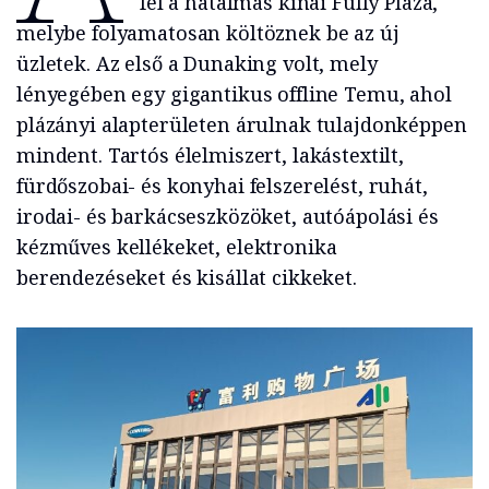
fel a hatalmas kínai Fully Plaza,
melybe folyamatosan költöznek be az új
üzletek. Az első a Dunaking volt, mely
lényegében egy gigantikus offline Temu, ahol
plázányi alapterületen árulnak tulajdonképpen
mindent. Tartós élelmiszert, lakástextilt,
fürdőszobai- és konyhai felszerelést, ruhát,
irodai- és barkácseszközöket, autóápolási és
kézműves kellékeket, elektronika
berendezéseket és kisállat cikkeket.