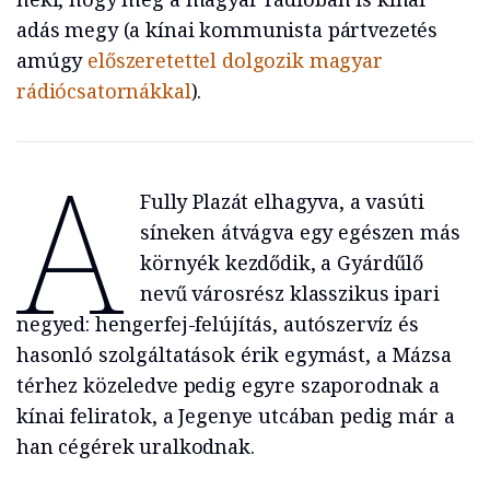
adás megy (a kínai kommunista pártvezetés
amúgy
előszeretettel dolgozik magyar
rádiócsatornákkal
).
A
Fully Plazát elhagyva, a vasúti
síneken átvágva egy egészen más
környék kezdődik, a Gyárdűlő
nevű városrész klasszikus ipari
negyed: hengerfej-felújítás, autószervíz és
hasonló szolgáltatások érik egymást, a Mázsa
térhez közeledve pedig egyre szaporodnak a
kínai feliratok, a Jegenye utcában pedig már a
han cégérek uralkodnak.