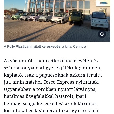
A Fully
A Fully Plazában nyitott kereskedést a kínai Cenntro
Akváriumtól a nemzetközi fuvarlevélen és
számlakönyvön át gyerekjátékokig minden
kapható, csak a papucsoknak akkora terület
jut, amin máshol Tesco Express nyitnának.
Ugyanebben a tömbben nyitott látványos,
hatalmas üvegfalakkal határolt, ipari
belmagasságú kereskedést az elektromos
kisautókat és kisteherautókat gyártó kínai