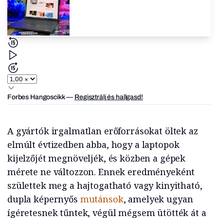
Forbes Hangoscikk
—
Regisztrálj és hallgasd!
A gyártók irgalmatlan erőforrásokat öltek az
elmúlt évtizedben abba, hogy a laptopok
kijelzőjét megnöveljék, és közben a gépek
mérete ne változzon. Ennek eredményeként
születtek meg a hajtogatható vagy kinyitható,
dupla képernyős
mutánsok
, amelyek ugyan
ígéretesnek tűntek, végül mégsem ütötték át a