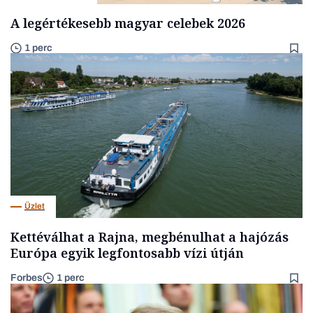
A legértékesebb magyar celebek 2026
1 perc
Üzlet
Kettéválhat a Rajna, megbénulhat a hajózás
Európa egyik legfontosabb vízi útján
Forbes
1 perc