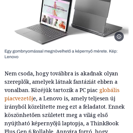
Kép for
Egy gombnyomással megnövelhető a képernyő mérete. Kép:
Lenovo
Nem csoda, hogy továbbra is akadnak olyan
szereplők, amelyek látnak fantáziát ebben a
vonalban. Közéjük tartozik a PC piac
globális
piacvezetőj
e, a Lenovo is, amely teljesen új
irányból közelítette meg ezt a feladatot. Ennek
köszönhetően született meg a világ első
nyújtható képernyőjű laptopja, a ThinkBook
Plus Gen 6 Rollable. Annyira forró, hogy