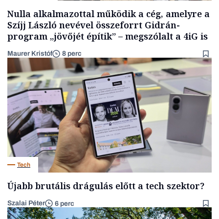
Nulla alkalmazottal működik a cég, amelyre a
Szíjj László nevével összeforrt Gidrán-
program „jövőjét építik” – megszólalt a 4iG is
Maurer Kristóf
8 perc
Tech
Újabb brutális drágulás előtt a tech szektor?
Szalai Péter
6 perc