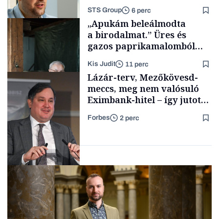
lassult
STS Group
6 perc
Energia
„Apukám beleálmodta
a birodalmat.” Üres és
gazos paprikamalomból
lett az igazi családi
Kis Judit
11 perc
fűszersztori
Támogatói tartalom
Lázár-terv, Mezőkövesd-
meccs, meg nem valósuló
Eximbank-hitel – így jutott
el a bezárásig a 70 éves
Forbes
2 perc
téglagyár
Családi
vállalkozások
Magyar cégek