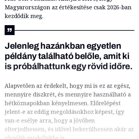
Magyarországon az értékesítése csak 2026-ban
kezdődik meg.
Jelenleg hazánkban egyetlen
példány található belőle, amit ki
is próbálhattunk egy rövid időre.
Alapvetően az érdekelt, hogy mi is ez az egész,
mennyire diszkrét, és mennyire használható a
hétköznapokban kényelmesen. Előrelépést
jelent-e az eddig megoldásokhoz képest, így
van-e esélye arra, hogy a jövőben
elterjedhessen, és idővel bekerülhessen akár az
olcsóbb modellekbe is.