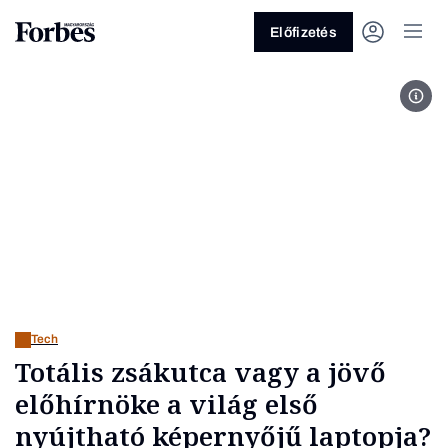
Előfizetés
Kép 
Vagy fedezze fel a következő
témákat
Üzlet
Pénz
Zöld
Legyél jobb!
Tech
Totális zsákutca vagy a jövő
előhírnöke a világ első
nyújtható képernyőjű laptopja?