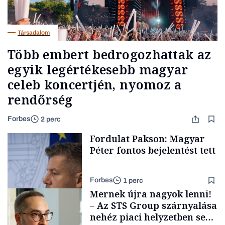
Társadalom
Több embert bedrogozhattak az
egyik legértékesebb magyar
celeb koncertjén, nyomoz a
rendőrség
Forbes
2 perc
Fordulat Pakson: Magyar
Péter fontos bejelentést tett
Forbes
1 perc
Mernek újra nagyok lenni!
– Az STS Group szárnyalása
nehéz piaci helyzetben sem