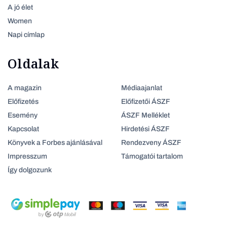
A jó élet
Women
Napi címlap
Oldalak
A magazin
Médiaajanlat
Előfizetés
Előfizetői ÁSZF
Esemény
ÁSZF Melléklet
Kapcsolat
Hirdetési ÁSZF
Könyvek a Forbes ajánlásával
Rendezveny ÁSZF
Impresszum
Támogatói tartalom
Így dolgozunk