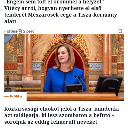
„Engem sem tölt el örömmel a helyzet” –
Vitézy arról, hogyan nyerhette el első
tenderét Mészárosék cége a Tisza-kormány
alatt
Forbes
2 perc
Politika
Köztársasági elnököt jelöl a Tisza, mindenki
azt találgatja, ki lesz szombaton a befutó –
soroljuk az eddig felmerült neveket