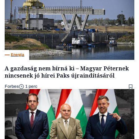
Energia
A gazdaság nem bírná ki – Magyar Péternek
nincsenek jó hírei Paks újraindításáról
Forbes
1 perc