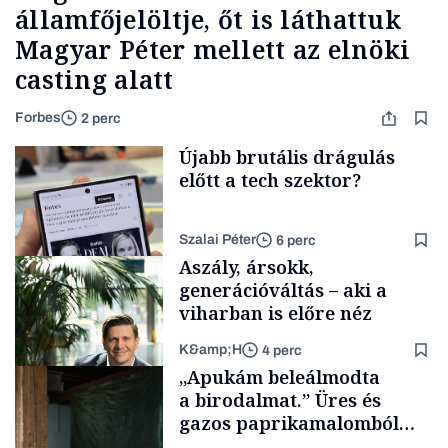
államfőjelöltje, őt is láthattuk
Magyar Péter mellett az elnöki
casting alatt
Forbes
2 perc
Újabb brutális drágulás
előtt a tech szektor?
Szalai Péter
6 perc
Aszály, ársokk,
generációváltás – aki a
viharban is előre néz
K&amp;H
4 perc
Tech
„Apukám beleálmodta
a birodalmat.” Üres és
gazos paprikamalomból
lett az igazi családi