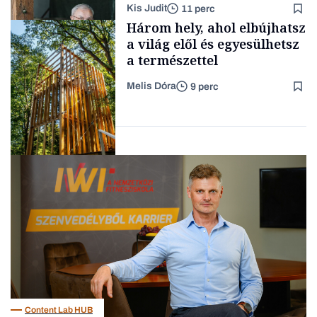
Kis Judit
11 perc
fűszersztori
TÁMOGATÓI
Három hely, ahol elbújhatsz
TARTALOM
a világ elől és egyesülhetsz
a természettel
Melis Dóra
9 perc
Családi
vállalkozások
Longevity
Content Lab HUB