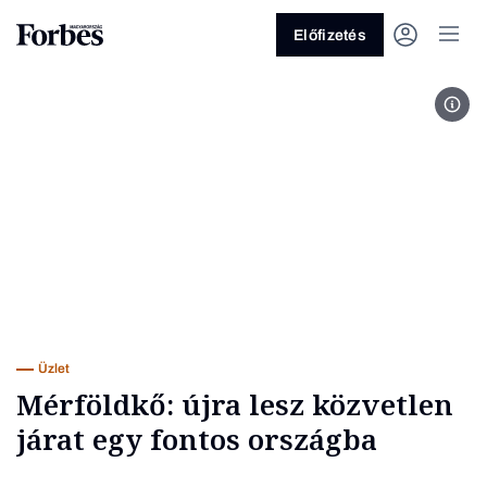
Előfizetés
Lisz
Vagy fedezze fel a következő
témákat
Üzlet
Pénz
Zöld
Legyél jobb!
Üzlet
Mérföldkő: újra lesz közvetlen
járat egy fontos országba