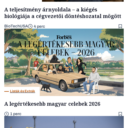
A teljesítmény árnyoldala – a kiégés
biológiája a cégvezetői döntéshozatal mögött
BioTechUSA
4 perc
Listák és Extrák
A legértékesebb magyar celebek 2026
1 perc