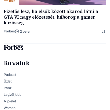
Tech
Fizetős lesz, ha elsők között akarod látni a
GTA VI nagy előzetesét, háborog a gamer
közösség
Forbes
2 perc
Rovatok
Podcast
Üzlet
Pénz
Legyél jobb
A jó élet
Women