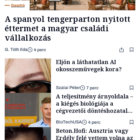
Gasztró
A spanyol tengerparton nyitott
éttermet a magyar családi
vállalkozás
G. Tóth Ilda
4 perc
Eljön a láthatatlan AI
okosszemüvegek kora?
Szalai Péter
7 perc
A teljesítmény árnyoldala –
a kiégés biológiája a
cégvezetői döntéshozatal
mögött
BioTechUSA
4 perc
AI
Beton.Hofi: Ausztria vagy
Erdély felé vettem volna az