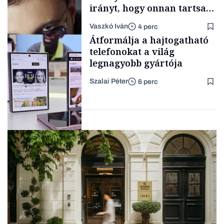
irányt, hogy onnan tartsam
lélegeztetőgépen a magyar
Vaszkó Iván
4 perc
zenét
Content Lab HUB
Átformálja a hajtogatható
telefonokat a világ
legnagyobb gyártója
Szalai Péter
6 perc
Forbes-sztori
Big tech