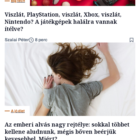
Big tech
Viszlát, PlayStation, viszlát, Xbox, viszlát,
Nintendo? A játékgépek halálra vannak
ítélve?
Szalai Péter
8 perc
A jó élet
Az emberi alvás nagy rejtélye: sokkal többet
kellene aludnunk, mégis bőven beérjük
kevesebbel. Miért?