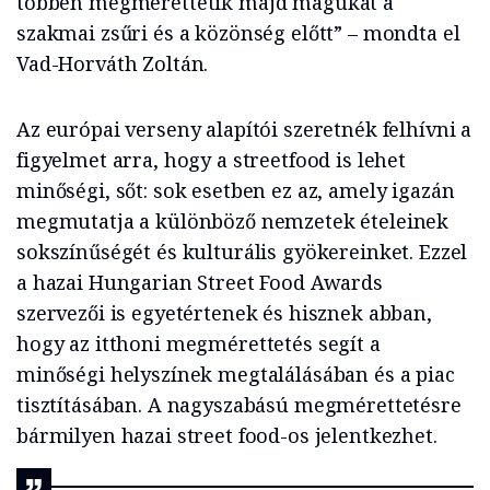
többen megmérettetik majd magukat a
szakmai zsűri és a közönség előtt” – mondta el
Vad-Horváth Zoltán.
Az európai verseny alapítói szeretnék felhívni a
figyelmet arra, hogy a streetfood is lehet
minőségi, sőt: sok esetben ez az, amely igazán
megmutatja a különböző nemzetek ételeinek
sokszínűségét és kulturális gyökereinket. Ezzel
a hazai Hungarian Street Food Awards
szervezői is egyetértenek és hisznek abban,
hogy az itthoni megmérettetés segít a
minőségi helyszínek megtalálásában és a piac
tisztításában. A nagyszabású megmérettetésre
bármilyen hazai street food-os jelentkezhet.