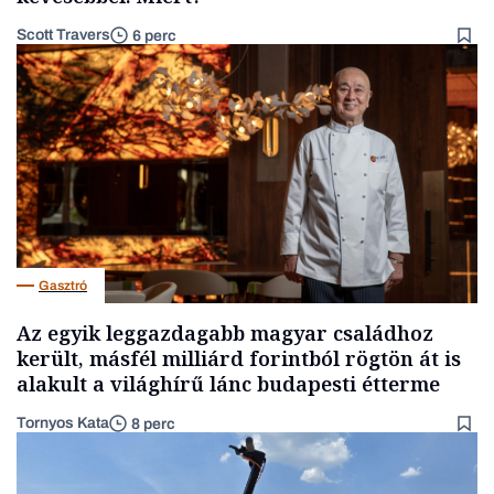
Scott Travers
6 perc
Gasztró
Az egyik leggazdagabb magyar családhoz
került, másfél milliárd forintból rögtön át is
alakult a világhírű lánc budapesti étterme
Tornyos Kata
8 perc