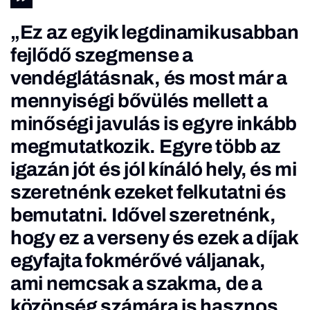
„Ez az egyik legdinamikusabban
fejlődő szegmense a
vendéglátásnak, és most már a
mennyiségi bővülés mellett a
minőségi javulás is egyre inkább
megmutatkozik. Egyre több az
igazán jót és jól kínáló hely, és mi
szeretnénk ezeket felkutatni és
bemutatni. Idővel szeretnénk,
hogy ez a verseny és ezek a díjak
egyfajta fokmérővé váljanak,
ami nemcsak a szakma, de a
közönség számára is hasznos