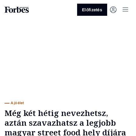
Előfizetés
Vagy fedezze fel a következő
témákat
Üzlet
Pénz
Zöld
Legyél jobb!
A jó élet
Még két hétig nevezhetsz,
aztán szavazhatsz a legjobb
magyar street food hely díjára