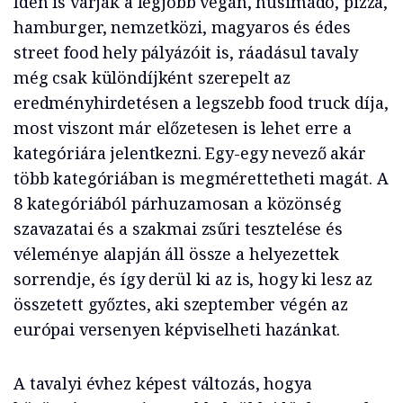
Idén is várják a legjobb vegán, húsimádó, pizza,
hamburger, nemzetközi, magyaros és édes
street food hely pályázóit is, ráadásul tavaly
még csak különdíjként szerepelt az
eredményhirdetésen a legszebb food truck díja,
most viszont már előzetesen is lehet erre a
kategóriára jelentkezni. Egy-egy nevező akár
több kategóriában is megmérettetheti magát. A
8 kategóriából párhuzamosan a közönség
szavazatai és a szakmai zsűri tesztelése és
véleménye alapján áll össze a helyezettek
sorrendje, és így derül ki az is, hogy ki lesz az
összetett győztes, aki szeptember végén az
európai versenyen képviselheti hazánkat.
A tavalyi évhez képest változás, hogya