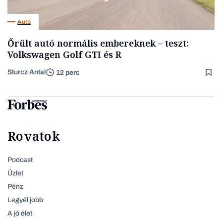
Autó
Őrült autó normális embereknek – teszt:
Volkswagen Golf GTI és R
Sturcz Antal
12 perc
Rovatok
Podcast
Üzlet
Pénz
Legyél jobb
A jó élet