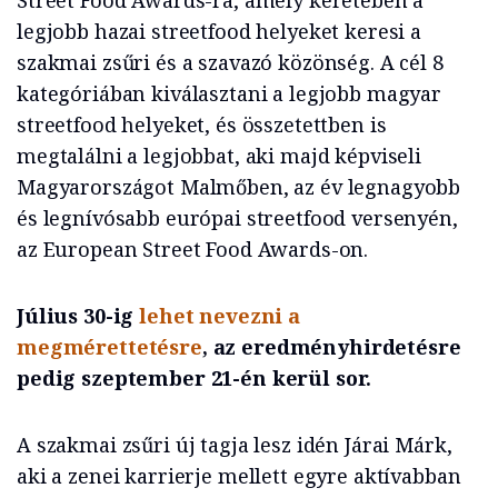
Street Food Awards-ra, amely keretében a
legjobb hazai streetfood helyeket keresi a
szakmai zsűri és a szavazó közönség. A cél 8
kategóriában kiválasztani a legjobb magyar
streetfood helyeket, és összetettben is
megtalálni a legjobbat, aki majd képviseli
Magyarországot Malmőben, az év legnagyobb
és legnívósabb európai streetfood versenyén,
az European Street Food Awards-on.
Július 30-ig
lehet nevezni a
megmérettetésre
, az eredményhirdetésre
pedig szeptember 21-én kerül sor.
A szakmai zsűri új tagja lesz idén Járai Márk,
aki a zenei karrierje mellett egyre aktívabban