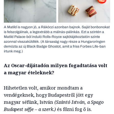
A Matild is nagyon jó, a Rákóczi azonban bajnok. Saját bonbonokat
is felszolgálnak, a legextrább a málnás-pálinkás. Ezt a szintén a
Matild Palace-ból induló Rolls-Royce sajtótájékoztatón szinte
azonnal visszaküldték. (A társaság nagy része a Hungaroringen
demózta az új Black Badge Ghostot, amit a friss Forbes Life-ban
írtunk meg.)
Az Oscar-díjátadón milyen fogadtatása volt
a magyar ételeknek?
Hihetetlen volt, amikor mondtam a
vendégeknek, hogy Budapestről jött egy
magyar séfünk, István
(Szántó István, a Spago
Budapest séfje – a szerk.)
és főzni fog ő is.