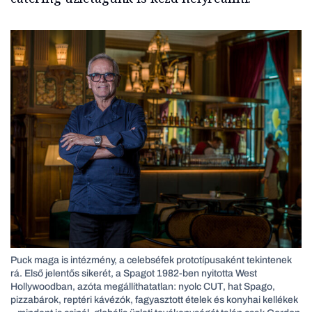
Puck maga is intézmény, a celebséfek prototípusaként tekintenek
rá. Első jelentős sikerét, a Spagot 1982-ben nyitotta West
Hollywoodban, azóta megállíthatatlan: nyolc CUT, hat Spago,
pizzabárok, reptéri kávézók, fagyasztott ételek és konyhai kellékek