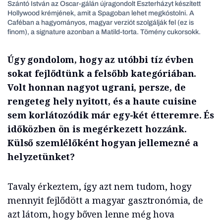
Szántó István az Oscar-gálán újragondolt Eszterházyt készített
Hollywood krémjének, amit a Spagoban lehet megkóstolni. A
Caféban a hagyományos, magyar verziót szolgálják fel (ez is
finom), a signature azonban a Matild-torta. Tömény cukorsokk.
Úgy gondolom, hogy az utóbbi tíz évben
sokat fejlődtünk a felsőbb kategóriában.
Volt honnan nagyot ugrani, persze, de
rengeteg hely nyitott, és a haute cuisine
sem korlátozódik már egy-két étteremre. És
időközben ön is megérkezett hozzánk.
Külső szemlélőként hogyan jellemezné a
helyzetünket?
Tavaly érkeztem, így azt nem tudom, hogy
mennyit fejlődött a magyar gasztronómia, de
azt látom, hogy bőven lenne még hova