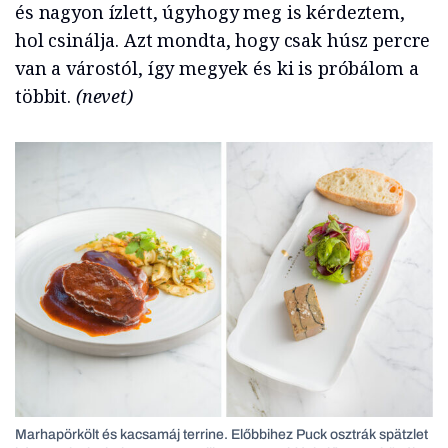
és nagyon ízlett, úgyhogy meg is kérdeztem,
hol csinálja. Azt mondta, hogy csak húsz percre
van a várostól, így megyek és ki is próbálom a
többit.
(nevet)
Marhapörkölt és kacsamáj terrine. Előbbihez Puck osztrák spätzlet