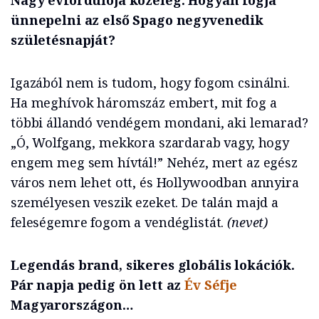
Nagy évfordulója közeleg. Hogyan fogja
ünnepelni az első Spago negyvenedik
születésnapját?
Igazából nem is tudom, hogy fogom csinálni.
Ha meghívok háromszáz embert, mit fog a
többi állandó vendégem mondani, aki lemarad?
„Ó, Wolfgang, mekkora szardarab vagy, hogy
engem meg sem hívtál!” Nehéz, mert az egész
város nem lehet ott, és Hollywoodban annyira
személyesen veszik ezeket. De talán majd a
feleségemre fogom a vendéglistát.
(nevet)
Legendás brand, sikeres globális lokációk.
Pár napja pedig ön lett az
Év Séfje
Magyarországon…