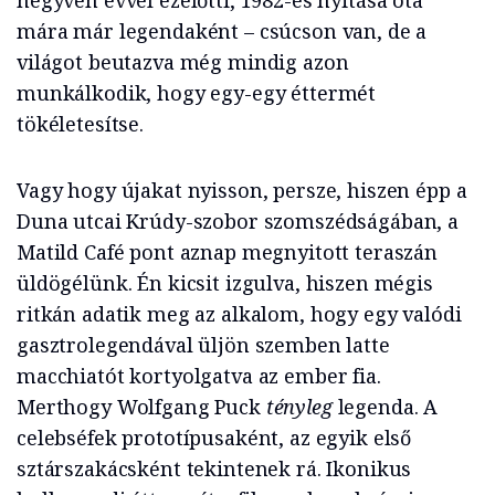
negyven évvel ezelőtti, 1982-es nyitása óta
mára már legendaként – csúcson van, de a
világot beutazva még mindig azon
munkálkodik, hogy egy-egy éttermét
tökéletesítse.
Vagy hogy újakat nyisson, persze, hiszen épp a
Duna utcai Krúdy-szobor szomszédságában, a
Matild Café pont aznap megnyitott teraszán
üldögélünk. Én kicsit izgulva, hiszen mégis
ritkán adatik meg az alkalom, hogy egy valódi
gasztrolegendával üljön szemben latte
macchiatót kortyolgatva az ember fia.
Merthogy Wolfgang Puck
tényleg
legenda. A
celebséfek prototípusaként, az egyik első
sztárszakácsként tekintenek rá. Ikonikus