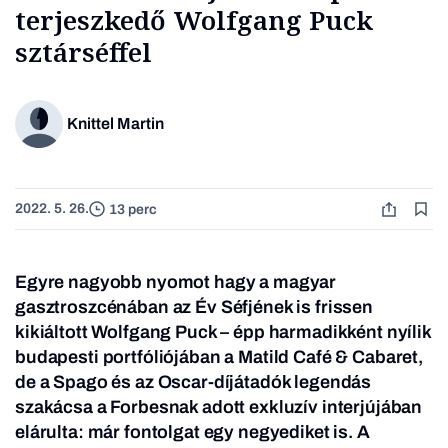
terjeszkedő Wolfgang Puck
sztárséffel
Knittel Martin
2022. 5. 26.
13 perc
Egyre nagyobb nyomot hagy a magyar
gasztroszcénában az Év Séfjének is frissen
kikiáltott Wolfgang Puck – épp harmadikként nyílik
budapesti portfóliójában a Matild Café & Cabaret,
de a Spago és az Oscar-díjátadók legendás
szakácsa a Forbesnak adott exkluzív interjújában
elárulta: már fontolgat egy negyediket is. A