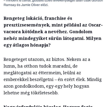
– mindent is csinál, globális üzleti tevékenységét talán csak Gordon
Ramsay és Jamie Oliver előzi.
Rengeteg lokáció, franchise és
presztízsesemények, mint például az Oscar-
vacsora kötődnek a nevéhez. Gondolom
nehéz mindegyiket sűrűn látogatni. Milyen
egy átlagos hónapja?
Rengeteget utazom, az biztos. Nekem az a
luxus, ha otthon tudok maradni, de
meglátogatni az éttermeim, leülni az
emberekkel beszélgetni – én ezért élek. Mindig
azon gondolkodom, egy-egy hely hogyan
lehetne még tökéletesebb.