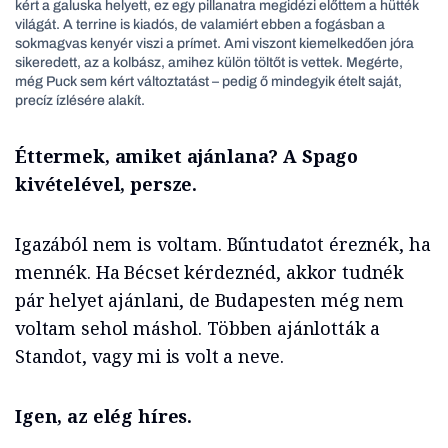
kért a galuska helyett, ez egy pillanatra megidézi előttem a hütték
világát. A terrine is kiadós, de valamiért ebben a fogásban a
sokmagvas kenyér viszi a prímet. Ami viszont kiemelkedően jóra
sikeredett, az a kolbász, amihez külön töltőt is vettek. Megérte,
még Puck sem kért változtatást – pedig ő mindegyik ételt saját,
precíz ízlésére alakít.
Éttermek, amiket ajánlana? A Spago
kivételével, persze.
Igazából nem is voltam. Bűntudatot éreznék, ha
mennék. Ha Bécset kérdeznéd, akkor tudnék
pár helyet ajánlani, de Budapesten még nem
voltam sehol máshol. Többen ajánlották a
Standot, vagy mi is volt a neve.
Igen, az elég híres.