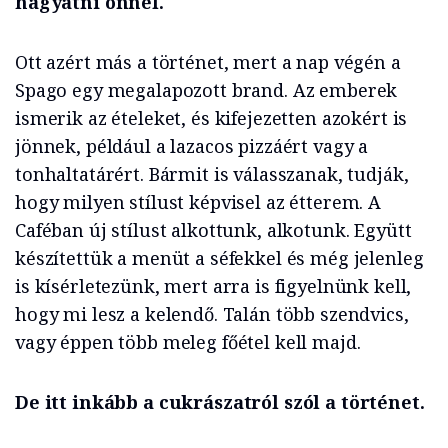
hagyatni önnel.
Ott azért más a történet, mert a nap végén a
Spago egy megalapozott brand. Az emberek
ismerik az ételeket, és kifejezetten azokért is
jönnek, például a lazacos pizzáért vagy a
tonhaltatárért. Bármit is válasszanak, tudják,
hogy milyen stílust képvisel az étterem. A
Caféban új stílust alkottunk, alkotunk. Együtt
készítettük a menüt a séfekkel és még jelenleg
is kísérletezünk, mert arra is figyelnünk kell,
hogy mi lesz a kelendő. Talán több szendvics,
vagy éppen több meleg főétel kell majd.
De itt inkább a cukrászatról szól a történet.