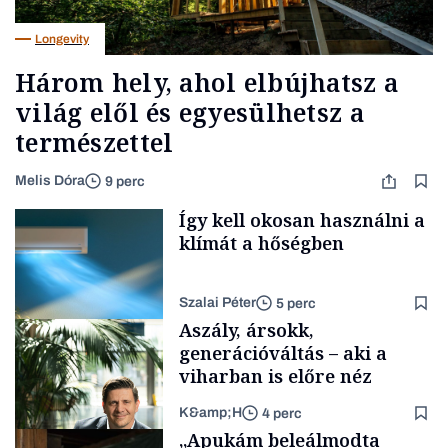
Longevity
Három hely, ahol elbújhatsz a
világ elől és egyesülhetsz a
természettel
Melis Dóra
9 perc
Így kell okosan használni a
klímát a hőségben
Szalai Péter
5 perc
Aszály, ársokk,
generációváltás – aki a
viharban is előre néz
K&amp;H
4 perc
Tech
„Apukám beleálmodta