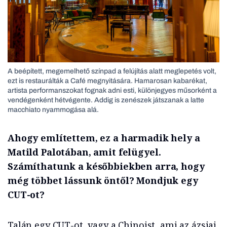
A beépített, megemelhető színpad a felújítás alatt meglepetés volt,
ezt is restaurálták a Café megnyitására. Hamarosan kabarékat,
artista performanszokat fognak adni esti, különjegyes műsorként a
vendégenként hétvégente. Addig is zenészek játszanak a latte
macchiato nyammogása alá.
Ahogy említettem, ez a harmadik hely a
Matild Palotában, amit felügyel.
Számíthatunk a későbbiekben arra, hogy
még többet lássunk öntől? Mondjuk egy
CUT-ot?
Talán egy CUT-ot, vagy a Chinoist, ami az ázsiai