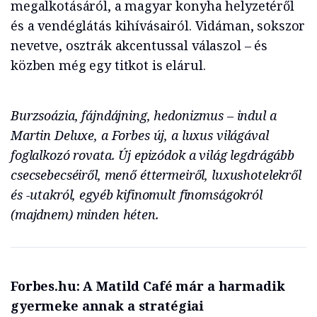
megalkotásáról, a magyar konyha helyzetéről
és a vendéglátás kihívásairól. Vidáman, sokszor
nevetve, osztrák akcentussal válaszol – és
közben még egy titkot is elárul.
Burzsoázia, fájndájning, hedonizmus – indul a
Martin Deluxe, a Forbes új, a luxus világával
foglalkozó rovata. Új epizódok a világ legdrágább
csecsebecséiről, menő éttermeiről, luxushotelekről
és -utakról, egyéb kifinomult finomságokról
(majdnem) minden héten.
Forbes.hu: A Matild Café már a harmadik
gyermeke annak a stratégiai