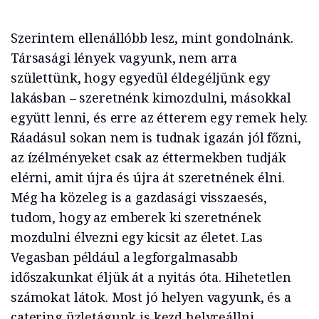
Szerintem ellenállóbb lesz, mint gondolnánk.
Társasági lények vagyunk, nem arra
születtünk, hogy egyedül éldegéljünk egy
lakásban – szeretnénk kimozdulni, másokkal
együtt lenni, és erre az étterem egy remek hely.
Ráadásul sokan nem is tudnak igazán jól főzni,
az ízélményeket csak az éttermekben tudják
elérni, amit újra és újra át szeretnének élni.
Még ha közeleg is a gazdasági visszaesés,
tudom, hogy az emberek ki szeretnének
mozdulni élvezni egy kicsit az életet. Las
Vegasban például a legforgalmasabb
időszakunkat éljük át a nyitás óta. Hihetetlen
számokat látok. Most jó helyen vagyunk, és a
catering üzletágunk is kezd helyreállni.