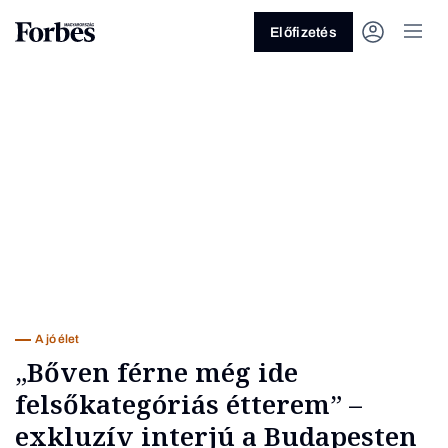
Előfizetés
Vagy fedezze fel a következő
témákat
Üzlet
Pénz
Zöld
Legyél jobb!
A jó élet
„Bőven férne még ide
felsőkategóriás étterem” –
exkluzív interjú a Budapesten