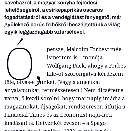
kávéházról, a magyar konyha fejlődési
lehetőségeiről, a csirkepaprikás oscaros
fogadtatásáról és a vendéglátást fenyegető, már
gyülekező borús felhőkről beszélgettünk a világ
egyik leggazdagabb sztárséfével.
ó,
persze, Malcolm Forbest még
ismertem is – mondja
Wolfgang Puck, ahogy a Forbes
Life-ot szorongatva kérdezem
tőle, olvas-e minket. (Vagyis amerikai
anyalapunkat, természetesen.) Nem dicséretre
várva, ő kezdi sorolni, hogy mai napig imádja a
magazinokat, újságokat, rendszeresen átfutja a
Financial Times és az Economist napi-heti
kiadásait is. Hetvenkét évesen – a Spago