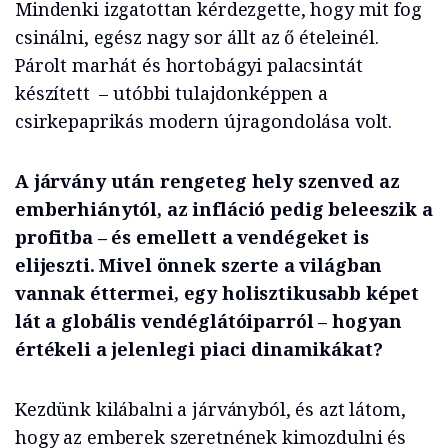
Mindenki izgatottan kérdezgette, hogy mit fog
csinálni, egész nagy sor állt az ő ételeinél.
Párolt marhát és hortobágyi palacsintát
készített – utóbbi tulajdonképpen a
csirkepaprikás modern újragondolása volt.
A járvány után rengeteg hely szenved az
emberhiánytól, az infláció pedig beleeszik a
profitba – és emellett a vendégeket is
elijeszti. Mivel önnek szerte a világban
vannak éttermei, egy holisztikusabb képet
lát a globális vendéglátóiparról – hogyan
értékeli a jelenlegi piaci dinamikákat?
Kezdünk kilábalni a járványból, és azt látom,
hogy az emberek szeretnének kimozdulni és