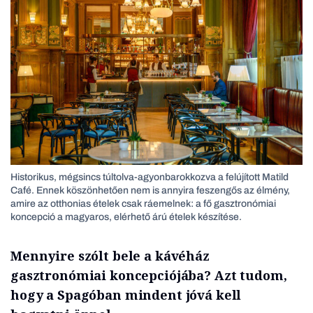
Historikus, mégsincs túltolva-agyonbarokkozva a felújított Matild
Café. Ennek köszönhetően nem is annyira feszengős az élmény,
amire az otthonias ételek csak ráemelnek: a fő gasztronómiai
koncepció a magyaros, elérhető árú ételek készítése.
Mennyire szólt bele a kávéház
gasztronómiai koncepciójába? Azt tudom,
hogy a Spagóban mindent jóvá kell