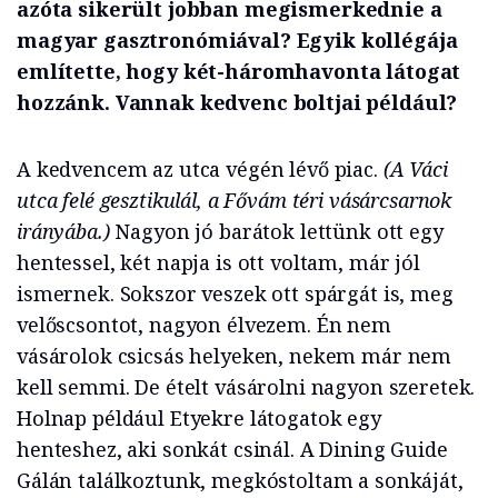
azóta sikerült jobban megismerkednie a
magyar gasztronómiával? Egyik kollégája
említette, hogy két-háromhavonta látogat
hozzánk. Vannak kedvenc boltjai például?
A kedvencem az utca végén lévő piac.
(A Váci
utca felé gesztikulál, a Fővám téri vásárcsarnok
irányába.)
Nagyon jó barátok lettünk ott egy
hentessel, két napja is ott voltam, már jól
ismernek. Sokszor veszek ott spárgát is, meg
velőscsontot, nagyon élvezem. Én nem
vásárolok csicsás helyeken, nekem már nem
kell semmi. De ételt vásárolni nagyon szeretek.
Holnap például Etyekre látogatok egy
henteshez, aki sonkát csinál. A Dining Guide
Gálán találkoztunk, megkóstoltam a sonkáját,