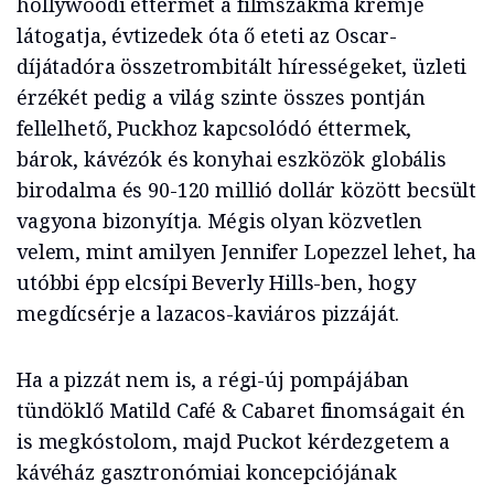
hollywoodi éttermét a filmszakma krémje
látogatja, évtizedek óta ő eteti az Oscar-
díjátadóra összetrombitált hírességeket, üzleti
érzékét pedig a világ szinte összes pontján
fellelhető, Puckhoz kapcsolódó éttermek,
bárok, kávézók és konyhai eszközök globális
birodalma és 90-120 millió dollár között becsült
vagyona bizonyítja. Mégis olyan közvetlen
velem, mint amilyen Jennifer Lopezzel lehet, ha
utóbbi épp elcsípi Beverly Hills-ben, hogy
megdícsérje a lazacos-kaviáros pizzáját.
Ha a pizzát nem is, a régi-új pompájában
tündöklő Matild Café & Cabaret finomságait én
is megkóstolom, majd Puckot kérdezgetem a
kávéház gasztronómiai koncepciójának