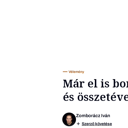
Vélemény
Már el is b
és összetév
Zomborácz Iván
Szerző követése