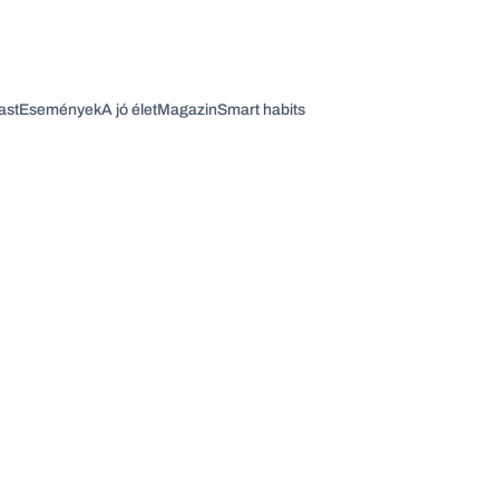
ast
Események
A jó élet
Magazin
Smart habits
Vagy fedezze fel a következő témákat
Üzlet
Pénz
Zöld
Legyél jobb!