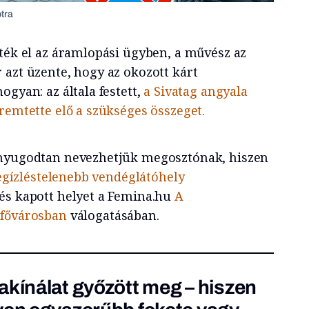
otra
lték el az áramlopási ügyben, a művész az
 azt üzente, hogy az okozott kárt
ogyan: az általa festett,
a Sivatag angyala
remtette elő a szükséges összeget.
 nyugodtan nevezhetjük megosztónak, hiszen
egízléstelenebb vendéglátóhely
 és kapott helyet a Femina.hu
A
 fővárosban
válogatásában.
akínálat győzött meg – hiszen