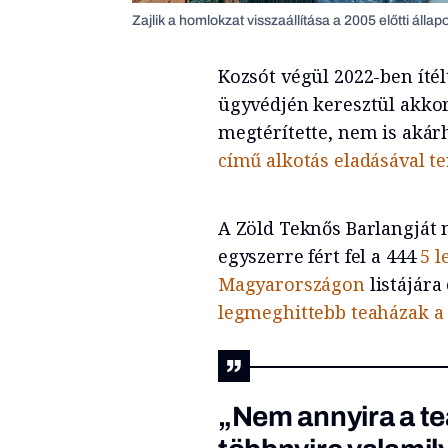
Zajlik a homlokzat visszaállítása a 2005 előtti állap
Kozsót végül 2022-ben íté
ügyvédjén keresztül akkor
megtérítette, nem is akárh
című alkotás eladásával te
A Zöld Teknős Barlangját
egyszerre fért fel a 444
5 l
Magyarországon
listájára
legmeghittebb teaházak a
„Nem annyira a te