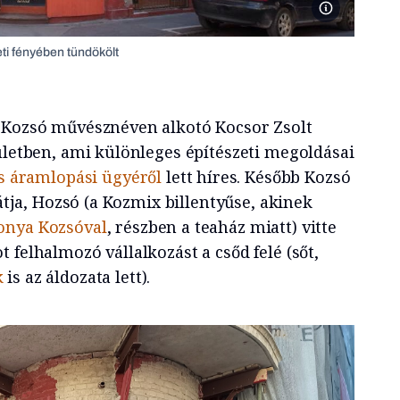
A Zöld Teknős t
ti fényében tündökölt
 Kozsó művésznéven alkotó Kocsor Zsolt
ületben, ami különleges építészeti megoldásai
és áramlopási ügyéről
lett híres. Később Kozsó
rátja, Hozsó (a Kozmix billentyűse, akinek
onya Kozsóval
, részben a teaház miatt) vitte
 felhalmozó vállalkozást a csőd felé (sőt,
k
is az áldozata lett).