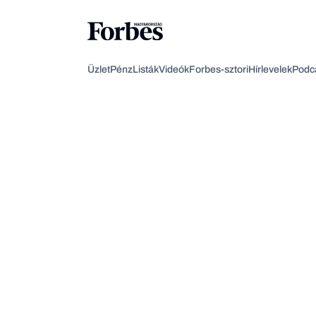
Üzlet
Pénz
Listák
Videók
Forbes-sztori
Hírlevelek
Podc