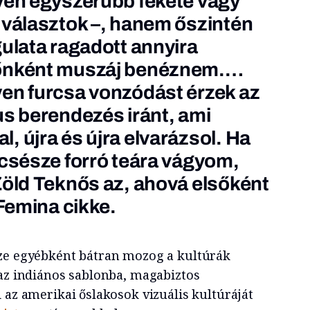
yen egyszerűbb fekete vagy
 választok –, hanem őszintén
gulata ragadott annyira
dőnként muszáj benéznem.…
en furcsa vonzódást érzek az
us berendezés iránt, ami
, újra és újra elvarázsol. Ha
 csésze forró teára vágyom,
Zöld Teknős az, ahová elsőként
 Femina cikke.
sze egyébként bátran mozog a kultúrák
 az indiános sablonba, magabiztos
 az amerikai őslakosok vizuális kultúráját