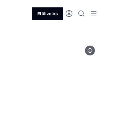
Előfizetés
Fotó: Zomborácz Iván / Forbes