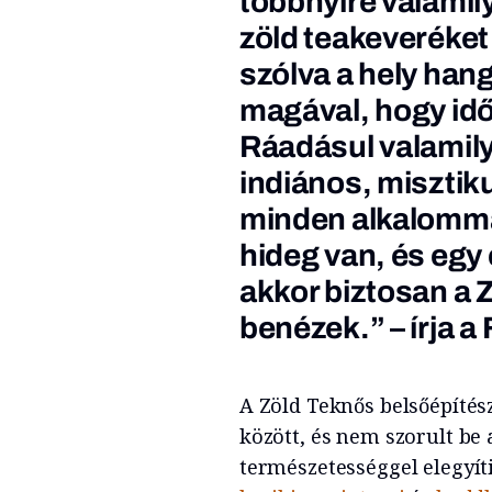
többnyire valamil
zöld teakeveréket
szólva a hely han
magával, hogy i
Ráadásul valamily
indiános, misztik
minden alkalommal
hideg van, és egy
akkor biztosan a 
benézek.” – írja a
A Zöld Teknős belsőépíté
között, és nem szorult be
természetességgel elegyíti