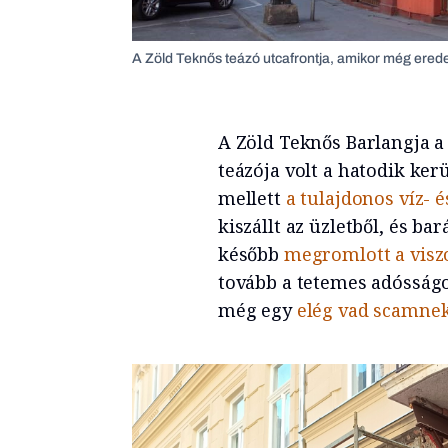
A Zöld Teknős teázó utcafrontja, amikor még erede
A Zöld Teknős Barlangja a
teázója volt a hatodik ker
mellett
a tulajdonos víz- 
kiszállt az üzletből, és ba
később
megromlott a visz
tovább a tetemes adósságot
még egy
elég vad scamne