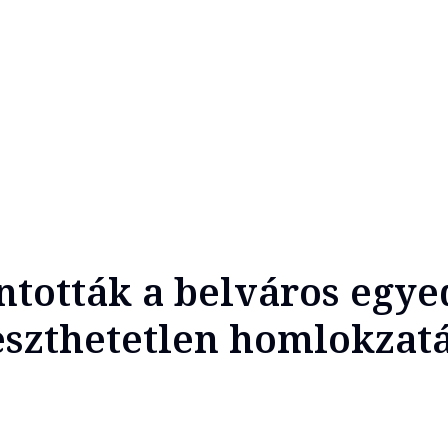
ontották a belváros egye
eszthetetlen homlokzat