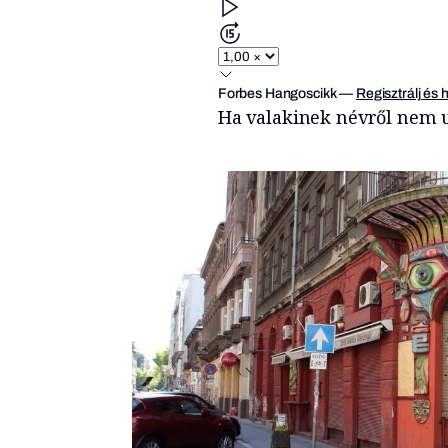
Forbes Hangoscikk
—
Regisztrálj és 
Ha valakinek névről nem u