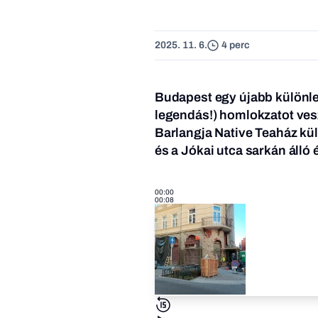
2025. 11. 6.
4 perc
Budapest egy újabb különle
legendás!) homlokzatot vesz
Barlangja Native Teaház kül
és a Jókai utca sarkán álló é
00:00
00:08