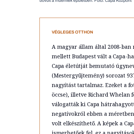
bővült a műemlék épületben. Fotó: Capa Központ
VÉGLEGES OTTHON
A magyar állam által 2008-ban
mellett Budapest vált a Capa-h
Capa életútját bemutató úgyneve
(Mestergyűjtemény) sorozat 937
nagyítást tartalmaz. Ezeket a f
öccse), illetve Richard Whelan
válogatták ki Capa hátrahagyot
negatívokról ebben a méretben 
volt elkészíthető. A képek a Ca
ismerhetőek fel, ez a nagyítások