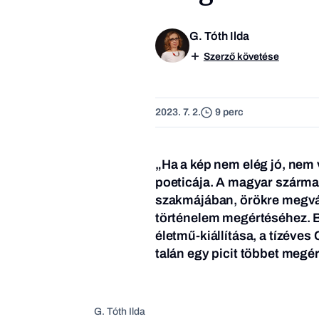
G. Tóth Ilda
Szerző követése
2023. 7. 2.
9 perc
„Ha a kép nem elég jó, nem v
poeticája. A magyar származ
szakmájában, örökre megvál
történelem megértéséhez. Bu
életmű-kiállítása,
a tízéves 
talán egy picit többet megé
G. Tóth Ilda