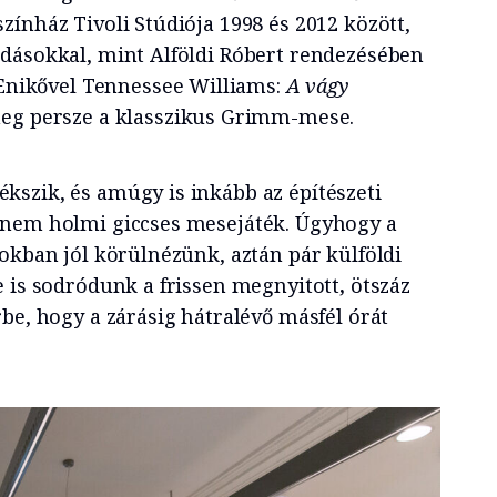
ínház Tivoli Stúdiója 1998 és 2012 között,
dásokkal, mint Alföldi Róbert rendezésében
Enikővel Tennessee Williams:
A vágy
eg persze a klasszikus Grimm-mese.
szik, és amúgy is inkább az építészeti
 nem holmi giccses mesejáték. Úgyhogy a
okban jól körülnézünk, aztán pár külföldi
e is sodródunk a frissen megnyitott
,
ötszáz
be, hogy a zárásig hátralévő másfél órát