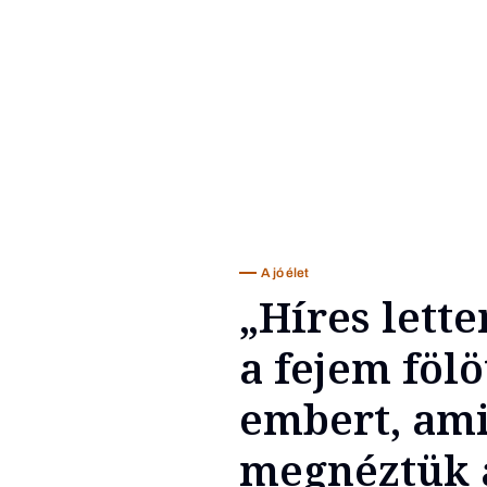
A jó élet
„Híres lett
a fejem fölö
embert, ami
megnéztük a