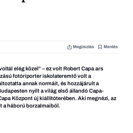
Megosztás
Mentés
oltál elég közel” – ez volt Robert Capa ars
ású fotóriporter iskolateremtő volt a
toztatta annak normáit, és hozzájárult a
dapesten nyílt a világ első állandó Capa-
Capa Központ új kiállítóterében
. Aki megnézi, az
rt a háború borzalmaiból.