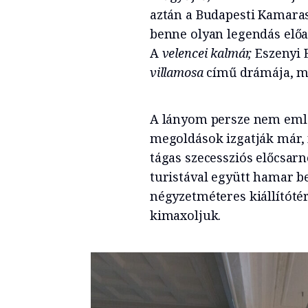
aztán a Budapesti Kamarasz
benne olyan legendás előa
A
velencei kalmár,
Eszenyi 
villamosa
című drámája, m
A lányom persze nem emlék
megoldások izgatják már,
tágas szecessziós előcsarn
turistával együtt hamar b
négyzetméteres kiállítótér
kimaxoljuk.