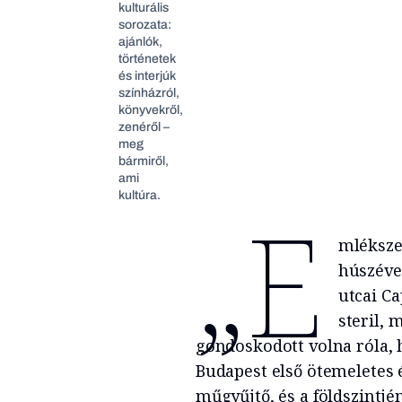
kulturális
sorozata:
ajánlók,
történetek
és interjúk
színházról,
könyvekről,
zenéről –
meg
bármiről,
ami
kultúra.
„E
mlékszel
húszéve
utcai C
steril, 
gondoskodott volna róla, 
Budapest első ötemeletes é
műgyűjtő, és a földszintjé