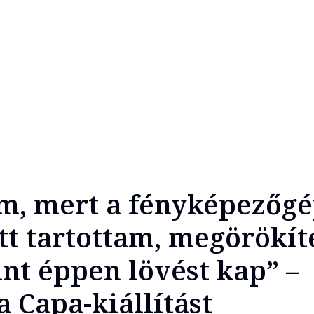
em, mert a fényképezőgé
tt tartottam, megörökít
nt éppen lövést kap” –
 Capa-kiállítást