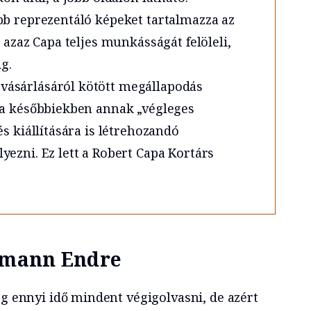
bb reprezentáló képeket tartalmazza az
 azaz Capa teljes munkásságát felöleli,
ig.
ásárlásáról kötött megállapodás
 a későbbiekben annak „végleges
s kiállítására is létrehozandó
ezni. Ez lett a Robert Capa Kortárs
edmann Endre
ég ennyi idő mindent végigolvasni, de azért