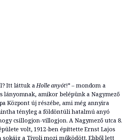
? Itt láttuk a
Holle anyót
!” – mondom a
s lányomnak, amikor belépünk a Nagymező
apa Központ új részébe, ami még annyira
mintha tényleg a földöntúli hatalmú anyó
hogy csillogjon-villogjon. A Nagymező utca 8.
pülete volt, 1912-ben építtette Ernst Lajos
n sokáig a Tivoli mozi működött. Ebből lett