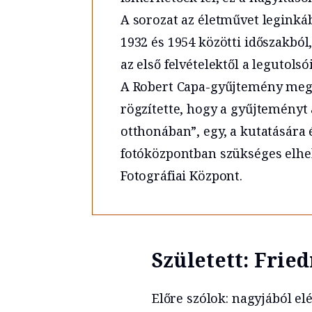
A sorozat az életművet leginká
1932 és 1954 közötti időszakból,
az első felvételektől a legutolsó
A Robert Capa-gyűjtemény megv
rögzítette, hogy a gyűjteményt
otthonában”, egy, a kutatására é
fotóközpontban szükséges elhely
Fotográfiai Központ.
Született: Fri
Előre szólok: nagyjából el