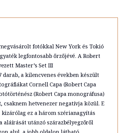
 megvásárolt fotókkal New York és Tokió
agyaték legfontosabb őrzőjévé. A Robert
zett Master’s Set III
 darab, a kilencvenes években készült
otográfiákat Cornell Capa (Robert Capa
 fotótörténész (Robert Capa monográfusa)
t, csaknem hetvenezer negatívja közül. E
kizárólag ez a három szérianagyítás
pa aláírását utánzó szárazbélyegzőről
on alul, a jobb oldalon látható.