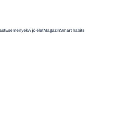
ast
Események
A jó élet
Magazin
Smart habits
Vagy fedezze fel a következő témákat
Üzlet
Pénz
Zöld
Legyél jobb!