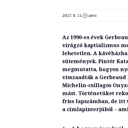
2017. 9. 11.
perc
Az 1990-es évek Gerbeau
virágzó kaptializmus mem
lehetetlen. A kávéházban
sütemények. Pintér Kata
megmutatta, hogyen nye
visszaadták a Gerbeaud h
Michelin-csillagos Onyx
mást. Történetüket rek
friss lapszámban, de itt
a címlapinterjúból – am