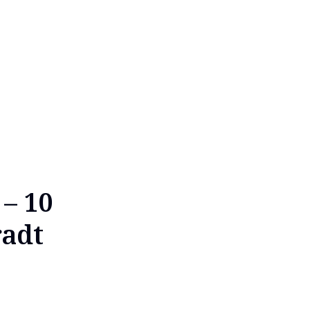
– 10
radt