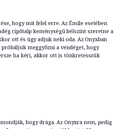
ése, hogy mit felel erre. Az Émile esetében
endég cipőtalp keménységű bélszínt szeretne a
kor ott és úgy adjuk neki oda. Az Onyxban
n próbáljuk meggyőzni a vendéget, hogy
ersze ha kéri, akkor ott is tönkretesszük
mondják, hogy drága. Az Onyxra nem, pedig