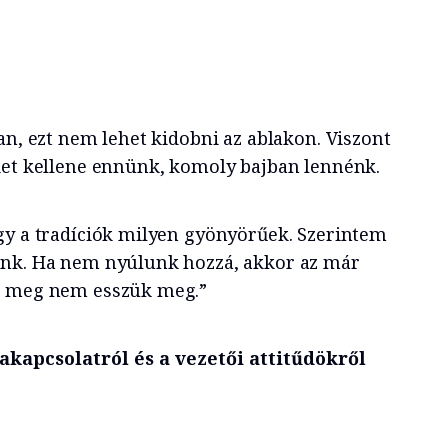
an, ezt nem lehet kidobni az ablakon. Viszont
ket kellene ennünk, komoly bajban lennénk.
gy a tradíciók milyen gyönyörűek. Szerintem
unk. Ha nem nyúlunk hozzá, akkor az már
t meg nem esszük meg.”
apcsolatról és a vezetői attitűdökről