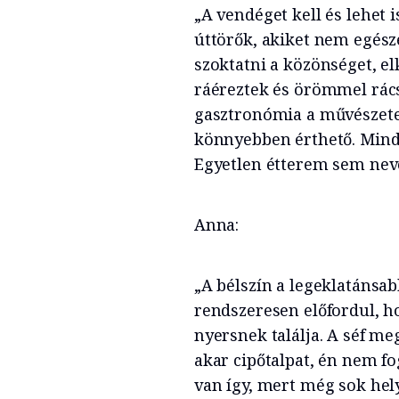
„A vendéget kell és lehet i
úttörők, akiket nem egész
szoktatni a közönséget, e
ráéreztek és örömmel rács
gasztronómia a művészete
könnyebben érthető. Mindig
Egyetlen étterem sem neve
Anna:
„A bélszín a legeklatánsa
rendszeresen előfordul, ho
nyersnek találja. A séf m
akar cipőtalpat, én nem 
van így, mert még sok he