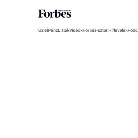
Üzlet
Pénz
Listák
Videók
Forbes-sztori
Hírlevelek
Podc