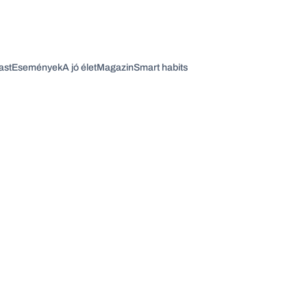
ast
Események
A jó élet
Magazin
Smart habits
Vagy fedezze fel a következő témákat
Üzlet
Pénz
Zöld
Legyél jobb!