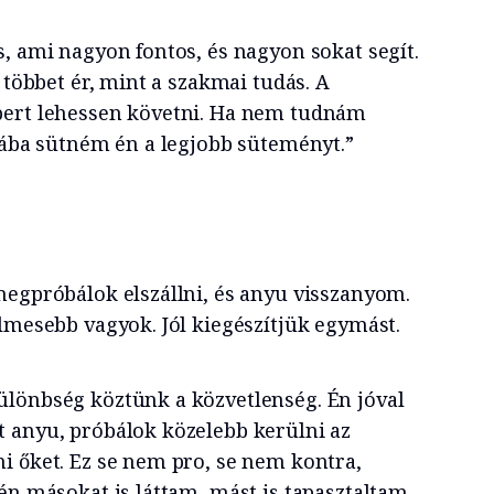
, ami nagyon fontos, és nagyon sokat segít.
l többet ér, mint a szakmai tudás. A
bert lehessen követni. Ha nem tudnám
hiába sütném én a legjobb süteményt.”
megpróbálok elszállni, és anyu visszanyom.
elmesebb vagyok. Jól kiegészítjük egymást.
lönbség köztünk a közvetlenség. Én jóval
 anyu, próbálok közelebb kerülni az
i őket. Ez se nem pro, se nem kontra,
én másokat is láttam, mást is tapasztaltam.