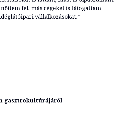
t nőttem fel, más cégeket is látogattam
déglátóipari vállalkozásokat.”
 gasztrokultúrájáról