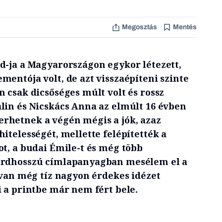
Megosztás
Mentés
d-ja a Magyarországon egykor létezett,
entója volt, de azt visszaépíteni szinte
 csak dicsőséges múlt volt és rossz
lin és Nicskács Anna az elmúlt 16 évben
rhetnek a végén mégis a jók, azaz
itelességét, mellette felépítették a
ot, a budai Émile-t és még több
ordhosszú címlapanyagban mesélem el a
 van még tíz nagyon érdekes idézet
i a printbe már nem fért bele.