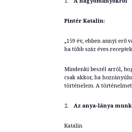
A hagyományokról
Pintér Katalin:
„159 év, ebben annyi erő v
ha több száz éves recepte
Mindenki beszél arról, ho
csak akkor, ha hozzányúl
történelem. A történelme
Az anya-lánya munkak
Katalin