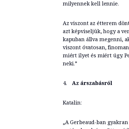
milyennek kell lennie.
Az viszont az étterem dönt
azt képviseljük, hogy a v
kapuban állva megenni, ak
viszont óvatosan, finoma
miért ilyet és miért úgy. P
neki.”
Az árszabásról
Katalin:
„A Gerbeaud-ban gyakran 