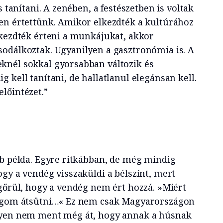
s tanítani. A zenében, a festészetben is voltak
en értettünk. Amikor elkezdték a kultúrához
lkezdték érteni a munkájukat, akkor
odálkoztak. Ugyanilyen a gasztronómia is. A
knél sokkal gyorsabban változik és
 kell tanítani, de hallatlanul elegánsan kell.
lőintézet.”
bb példa. Egyre ritkábban, de még mindig
gy a vendég visszaküldi a bélszínt, mert
egőrül, hogy a vendég nem ért hozzá. »Miért
fogom átsütni…« Ez nem csak Magyarországon
lyen nem ment még át, hogy annak a húsnak