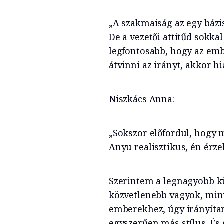
„A szakmaiság az egy bázis
De a vezetői attitűd sokka
legfontosabb, hogy az em
átvinni az irányt, akkor 
Niszkács Anna:
„Sokszor előfordul, hogy 
Anyu realisztikus, én érz
Szerintem a legnagyobb kü
közvetlenebb vagyok, mint
emberekhez, úgy irányítan
egyszerűen más stílus. És 