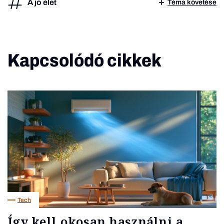
A jó élet
Téma követése
Kapcsolódó cikkek
Tech
Így kell okosan használni a