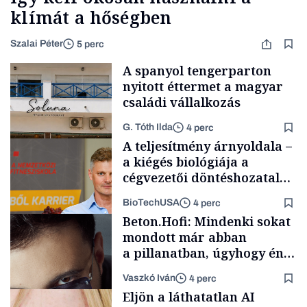
klímát a hőségben
Szalai Péter
5 perc
A spanyol tengerparton
nyitott éttermet a magyar
családi vállalkozás
G. Tóth Ilda
4 perc
A teljesítmény árnyoldala –
a kiégés biológiája a
cégvezetői döntéshozatal
mögött
BioTechUSA
4 perc
Gasztró
Beton.Hofi: Mindenki sokat
mondott már abban
a pillanatban, úgyhogy én
a legsarkosabb
Vaszkó Iván
4 perc
gondolataimat akartam
Content Lab HUB
Eljön a láthatatlan AI
kimondani