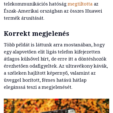
telekommunikációs hatóság
megtiltotta
az
Észak-Amerikai országban az összes Huawei
termék árusítását.
Korrekt megjelenés
Több példát is láttunk arra mostanában, hogy
egy alapvetően elit ligás telefon kifejezetten
átlagos külsővel bírt, de erre itt a döntéshozók
érezhetően odafigyeltek. Az ultravékony kávák,
a széleken hajlított képernyő, valamint az
üveggel borított, fémes hatású hátlap
elegánssá teszi a megjelenését.