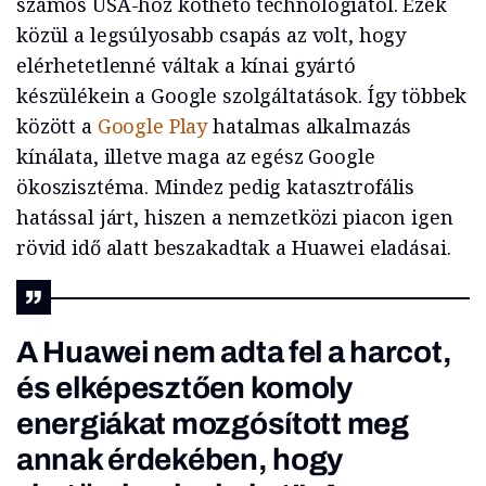
számos USA-hoz köthető technológiától. Ezek
közül a legsúlyosabb csapás az volt, hogy
elérhetetlenné váltak a kínai gyártó
készülékein a Google szolgáltatások. Így többek
között a
Google Play
hatalmas alkalmazás
kínálata, illetve maga az egész Google
ökoszisztéma. Mindez pedig katasztrofális
hatással járt, hiszen a nemzetközi piacon igen
rövid idő alatt beszakadtak a Huawei eladásai.
A Huawei nem adta fel a harcot,
és elképesztően komoly
energiákat mozgósított meg
annak érdekében, hogy