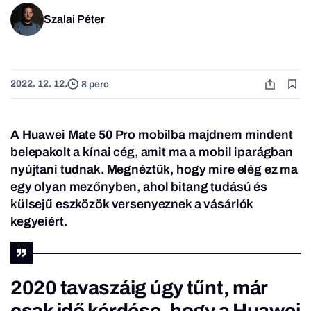
Szalai Péter
2022. 12. 12.
8 perc
A Huawei Mate 50 Pro mobilba majdnem mindent
belepakolt a kínai cég, amit ma a mobil iparágban
nyújtani tudnak. Megnéztük, hogy mire elég ez ma
egy olyan mezőnyben, ahol bitang tudású és
külsejű eszközök versenyeznek a vásárlók
kegyeiért.
2020 tavaszáig úgy tűnt, már
csak idő kérdése, hogy a Huawei