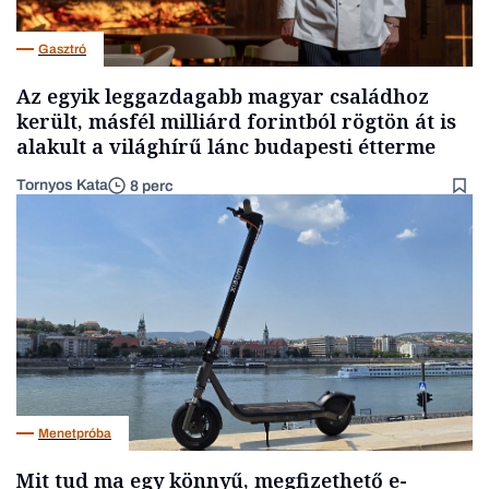
Gasztró
Az egyik leggazdagabb magyar családhoz
került, másfél milliárd forintból rögtön át is
alakult a világhírű lánc budapesti étterme
Tornyos Kata
8 perc
Menetpróba
Mit tud ma egy könnyű, megfizethető e-