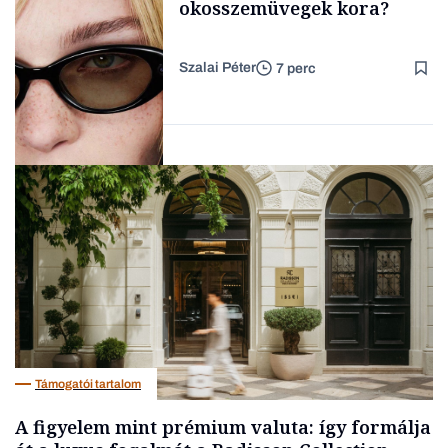
okosszemüvegek kora?
Szalai Péter
7 perc
Forbes-sztori
AI
Támogatói tartalom
A figyelem mint prémium valuta: így formálja