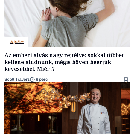
A jó élet
Az emberi alvás nagy rejtélye: sokkal többet
kellene aludnunk, mégis bőven beérjük
kevesebbel. Miért?
Scott Travers
6 perc