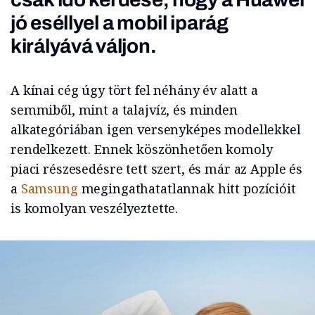
jó eséllyel a mobil iparág
királyává váljon.
A kínai cég úgy tört fel néhány év alatt a
semmiből, mint a talajvíz, és minden
alkategóriában igen versenyképes modellekkel
rendelkezett. Ennek köszönhetően komoly
piaci részesedésre tett szert, és már az Apple és
a
Samsung
megingathatatlannak hitt pozícióit
is komolyan veszélyeztette.