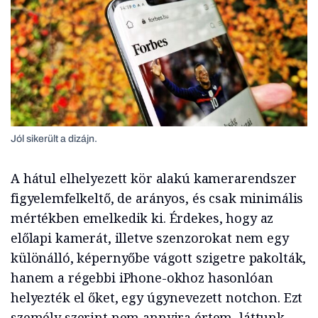
Jól sikerült a dizájn.
A hátul elhelyezett kör alakú kamerarendszer
figyelemfelkeltő, de arányos, és csak minimális
mértékben emelkedik ki. Érdekes, hogy az
előlapi kamerát, illetve szenzorokat nem egy
különálló, képernyőbe vágott szigetre pakolták,
hanem a régebbi iPhone-okhoz hasonlóan
helyezték el őket, egy úgynevezett notchon. Ezt
személy szerint nem annyira értem, láttunk