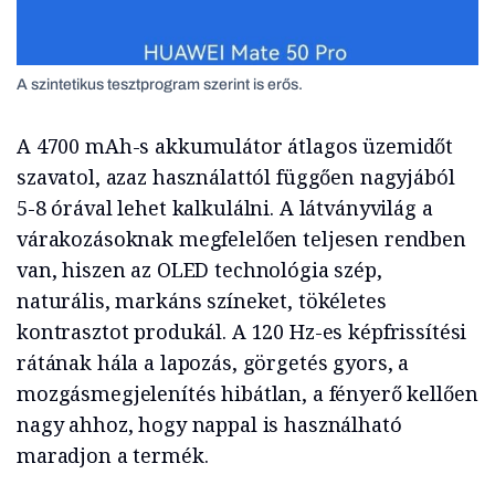
A szintetikus tesztprogram szerint is erős.
A 4700 mAh-s akkumulátor átlagos üzemidőt
szavatol, azaz használattól függően nagyjából
5-8 órával lehet kalkulálni. A látványvilág a
várakozásoknak megfelelően teljesen rendben
van, hiszen az OLED technológia szép,
naturális, markáns színeket, tökéletes
kontrasztot produkál. A 120 Hz-es képfrissítési
rátának hála a lapozás, görgetés gyors, a
mozgásmegjelenítés hibátlan, a fényerő kellően
nagy ahhoz, hogy nappal is használható
maradjon a termék.