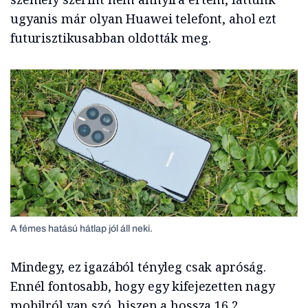
ugyanis már olyan Huawei telefont, ahol ezt
futurisztikusabban oldották meg.
A fémes hatású hátlap jól áll neki.
Mindegy, ez igazából tényleg csak apróság.
Ennél fontosabb, hogy egy kifejezetten nagy
mobilról van szó, hiszen a hossza 16,2