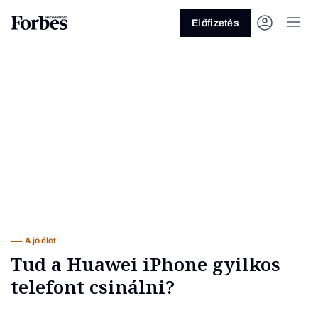
Előfizetés
Vagy fedezze fel a következő
témákat
Üzlet
Pénz
Zöld
Legyél jobb!
A jó élet
Tud a Huawei iPhone gyilkos
telefont csinálni?