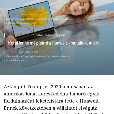
A JÓ ÉLET
Szalai Péter
5 perc
Leleplezte új csúcsmobiljait a Samsung, itt vannak a futurisztikus,
hajtogatható telefonok
A JÓ ÉLET
Szalai Péter
6 perc
Korai lenne még leírni a Huaweit – mutatjuk, miért
ÜZLET
Szalai Péter
8 perc
Váratlanul tört elő egy régi-új versenyző, aki szétcincálhatja az
okostelefon szektort
Aztán jött Trump, és 2020 májusában az
amerikai-kínai kereskedelmi háború egyik
fordulataként feketelistára tette a Huaweit.
Ennek következtében a vállalatot elvágták