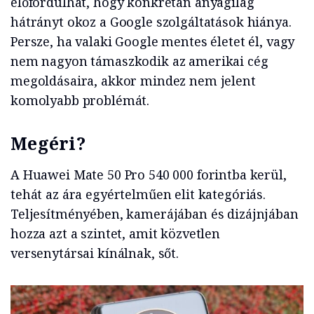
előfordulhat, hogy konkrétan anyagilag
hátrányt okoz a Google szolgáltatások hiánya.
Persze, ha valaki Google mentes életet él, vagy
nem nagyon támaszkodik az amerikai cég
megoldásaira, akkor mindez nem jelent
komolyabb problémát.
Megéri?
A Huawei Mate 50 Pro 540 000 forintba kerül,
tehát az ára egyértelműen elit kategóriás.
Teljesítményében, kamerájában és dizájnjában
hozza azt a szintet, amit közvetlen
versenytársai kínálnak, sőt.