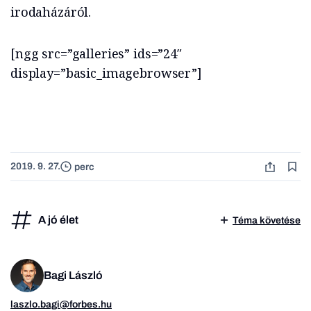
irodaházáról.
[ngg src=”galleries” ids=”24″
display=”basic_imagebrowser”]
2019. 9. 27.
perc
A jó élet
Téma követése
Bagi László
laszlo.bagi@forbes.hu