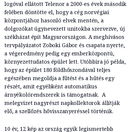
logóval ellátott Telenor a 2000-es évek második
felében döntötte el, hogy a cég norvégiai
központjához hasonló elvek mentén, a
dolgozókat úgynevezett unitokba szervezve, új
székházat épít Magyarországon. A meghívásos
tervpályázatot Zoboki Gábor és csapata nyerte,
a végeredmény pedig egy emberközpontú,
környezettudatos épület lett. Utóbbira jó példa,
hogy az épület 180 földhőszondával teljes
egészében megoldja a fűtést és a hűtés egy
részét, amit egyébként automatikus
árnyékolórendszerek is támogatnak. A
melegvizet nagyrészt napkollektorok állítják
elő, a szellőzés hővisszanyeréssel történik.
10 év, 12 kép az ország egyik legismertebb