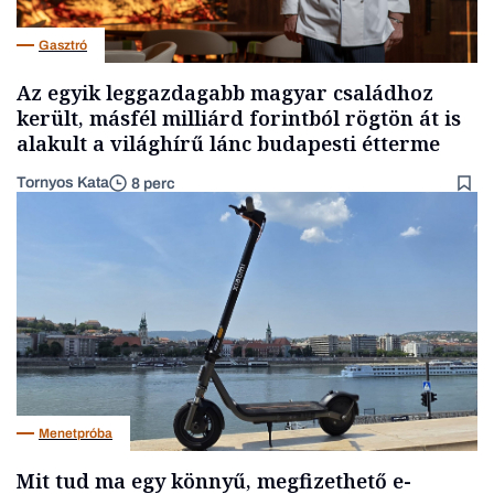
Gasztró
Az egyik leggazdagabb magyar családhoz
került, másfél milliárd forintból rögtön át is
alakult a világhírű lánc budapesti étterme
Tornyos Kata
8 perc
Menetpróba
Mit tud ma egy könnyű, megfizethető e-