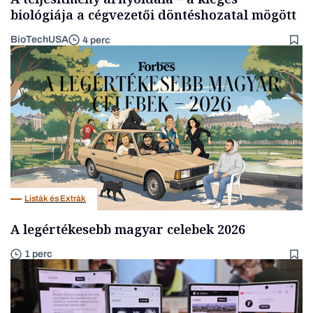
biológiája a cégvezetői döntéshozatal mögött
BioTechUSA
4 perc
Listák és Extrák
A legértékesebb magyar celebek 2026
1 perc