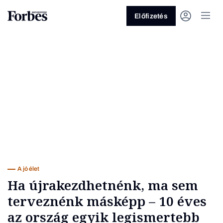
Előfizetés
Vagy fedezze fel a következő
témákat
Üzlet
Pénz
Zöld
Legyél jobb!
A jó élet
Ha újrakezdhetnénk, ma sem
terveznénk másképp – 10 éves
az ország egyik legismertebb