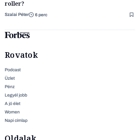
roller?
Szalai Péter
6 perc
Rovatok
Podcast
Üzlet
Pénz
Legyél jobb
A jó élet
Women
Napi címlap
Oldalak