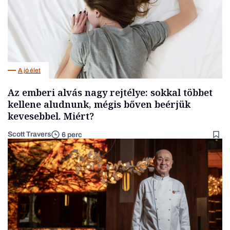
A jó élet
Az emberi alvás nagy rejtélye: sokkal többet
kellene aludnunk, mégis bőven beérjük
kevesebbel. Miért?
Scott Travers
6 perc