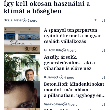
Így kell okosan használni a
klímát a hőségben
Szalai Péter
5 perc
A spanyol tengerparton
nyitott éttermet a magyar
családi vállalkozás
G. Tóth Ilda
4 perc
Aszály, ársokk,
generációváltás – aki a
viharban is előre néz
K&amp;H
4 perc
Gasztró
Beton.Hofi: Mindenki sokat
mondott már abban
a pillanatban, úgyhogy én
a legsarkosabb
Vaszkó Iván
4 perc
gondolataimat akartam
TÁMOGATÓI