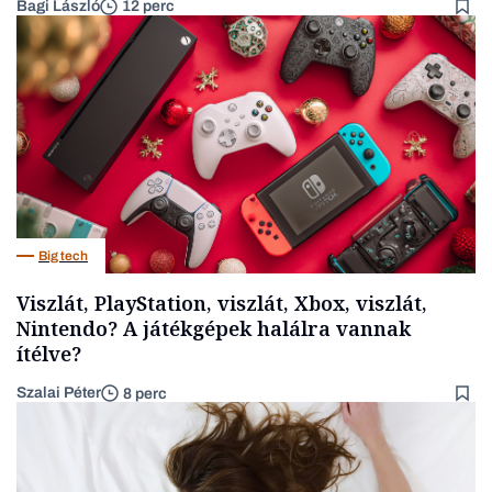
Bagi László
12 perc
Big tech
Viszlát, PlayStation, viszlát, Xbox, viszlát,
Nintendo? A játékgépek halálra vannak
ítélve?
Szalai Péter
8 perc