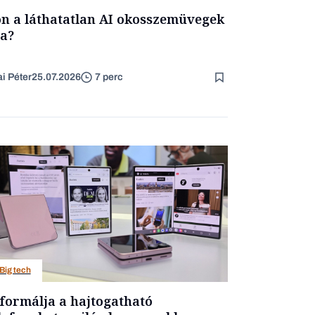
ön a láthatatlan AI okosszemüvegek
a?
ai Péter
25.07.2026
7 perc
Big tech
formálja a hajtogatható