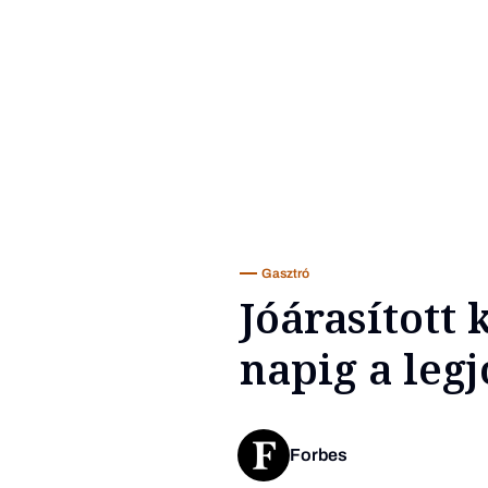
Gasztró
Jóárasított
napig a leg
Forbes