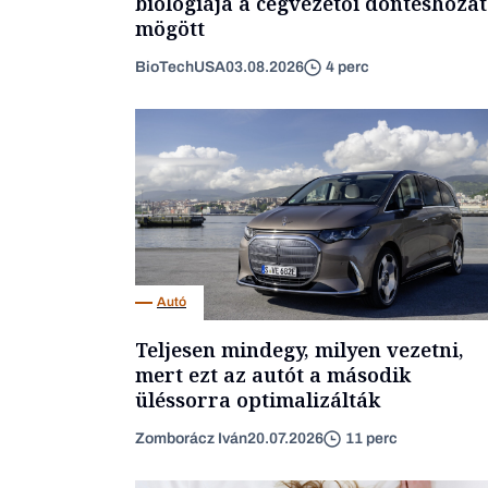
biológiája a cégvezetői döntéshozat
mögött
BioTechUSA
03.08.2026
4 perc
Autó
Teljesen mindegy, milyen vezetni,
mert ezt az autót a második
üléssorra optimalizálták
Zomborácz Iván
20.07.2026
11 perc