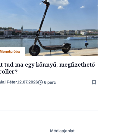
Menetpróba
t tud ma egy könnyű, megfizethető
roller?
lai Péter
12.07.2026
6 perc
Médiaajanlat