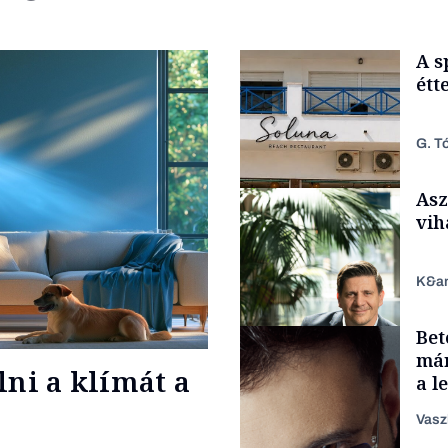
A s
étt
G. Tó
Asz
vih
K&a
Bet
Gasztró
már
lni a klímát a
a l
aka
Vasz