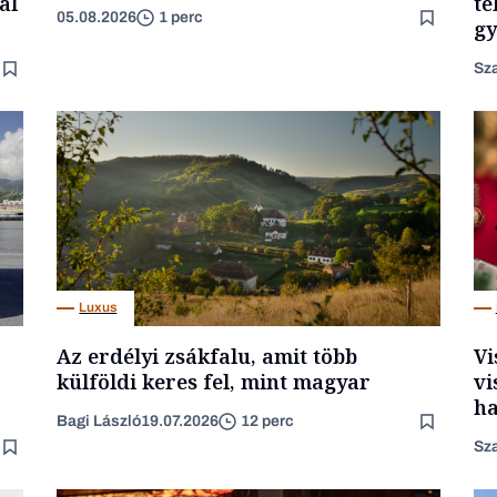
al
te
05.08.2026
1 perc
gy
Sza
Luxus
Az erdélyi zsákfalu, amit több
Vi
külföldi keres fel, mint magyar
vi
ha
Bagi László
19.07.2026
12 perc
Sza