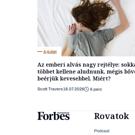
A jó élet
Az emberi alvás nagy rejtélye: sokk
többet kellene aludnunk, mégis bőv
beérjük kevesebbel. Miért?
Scott Travers
18.07.2026
6 perc
Rovatok
Podcast