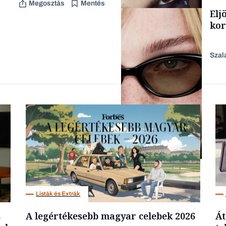
Megosztás
Mentés
TÁMOGATÓI
Elj
TARTALOM
kor
Szal
Forbes-sztori
AI
Listák és Extrák
s
A legértékesebb magyar celebek 2026
Át