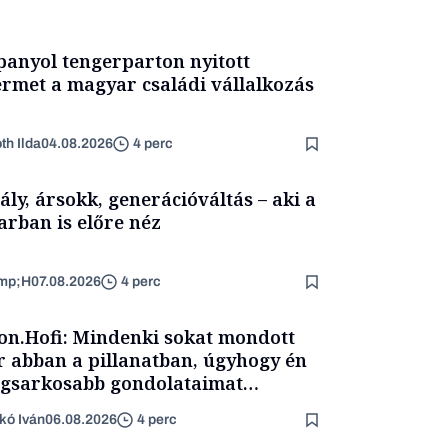
panyol tengerparton nyitott
ermet a magyar családi vállalkozás
th Ilda
04.08.2026
4 perc
ály, ársokk, generációváltás – aki a
arban is előre néz
mp;H
07.08.2026
4 perc
on.Hofi: Mindenki sokat mondott
 abban a pillanatban, úgyhogy én
egsarkosabb gondolataimat
rtam kimondani
kó Iván
06.08.2026
4 perc