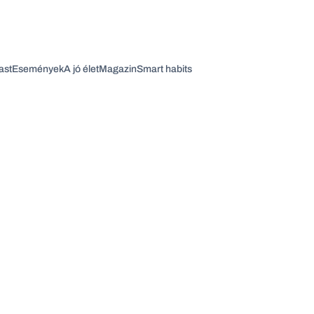
ast
Események
A jó élet
Magazin
Smart habits
Vagy fedezze fel a következő témákat
Üzlet
Pénz
Zöld
Legyél jobb!