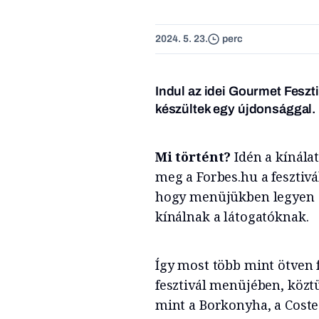
2024. 5. 23.
perc
Indul az idei Gourmet Feszti
készültek egy újdonsággal.
Mi történt?
Idén a kínála
meg a Forbes.hu a fesztivál
hogy menüjükben legyen eg
kínálnak a látogatóknak.
Így most több mint ötven 
fesztivál menüjében, köztü
mint a Borkonyha, a Coste