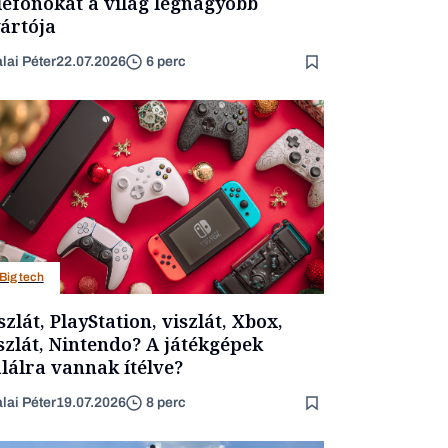
lefonokat a világ legnagyobb
ártója
lai Péter
22.07.2026
6 perc
Big tech
szlát, PlayStation, viszlát, Xbox,
szlát, Nintendo? A játékgépek
lálra vannak ítélve?
lai Péter
19.07.2026
8 perc