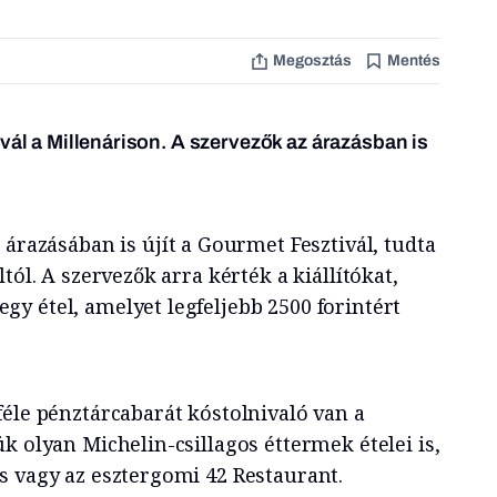
Megosztás
Mentés
vál a Millenárison. A szervezők az árazásban is
t árazásában is újít a Gourmet Fesztivál, tudta
tól. A szervezők arra kérték a kiállítókat,
y étel, amelyet legfeljebb 2500 forintért
féle pénztárcabarát kóstolnivaló van a
k olyan Michelin-csillagos éttermek ételei is,
s vagy az esztergomi 42 Restaurant.