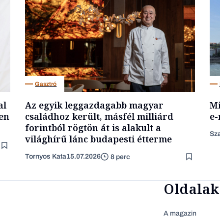
Gasztró
al
Az egyik leggazdagabb magyar
Mi
en
családhoz került, másfél milliárd
e-
forintból rögtön át is alakult a
Sza
világhírű lánc budapesti étterme
Tornyos Kata
15.07.2026
8 perc
Oldalak
A magazin