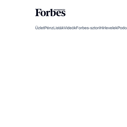
Üzlet
Pénz
Listák
Videók
Forbes-sztori
Hírlevelek
Podc