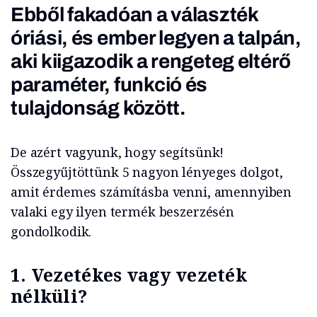
Ebből fakadóan a választék
óriási, és ember legyen a talpán,
aki kiigazodik a rengeteg eltérő
paraméter, funkció és
tulajdonság között.
De azért vagyunk, hogy segítsünk!
Összegyűjtöttünk 5 nagyon lényeges dolgot,
amit érdemes számításba venni, amennyiben
valaki egy ilyen termék beszerzésén
gondolkodik.
1. Vezetékes vagy vezeték
nélküli?