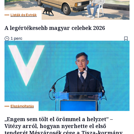
Listák és Extrák
A legértékesebb magyar celebek 2026
1 perc
Elszámoltatás
„Engem sem tölt el örömmel a helyzet” –
Vitézy arról, hogyan nyerhette el első
tenderét Mészárosék cége a Tisza-kormány