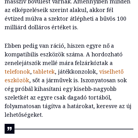
masszív bővülést várnak. Amennyiben minden
az elképzeléseik szerint alakul, akkor fél
évtized múlva a szektor átlépheti a bűvös 100
milliárd dolláros értéket is.
Ebben pedig van ráció, hiszen egyre nő a
kompatibilis eszközök száma. A hordozható
zenelejátszók mellé mára felzárkóztak a
telefonok
,
tabletek
, játékkonzolok,
viselhető
eszközök
, sőt a járművek is. Iszonyatosan sok
cég próbál kihasítani egy kisebb-nagyobb
szeletkét az egyre csak dagadó tortából,
folyamatosan tágítva a határokat, keresve az új
lehetőségeket.