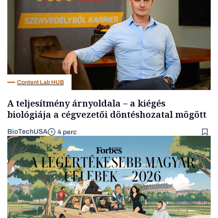
Content Lab HUB
A teljesítmény árnyoldala – a kiégés
biológiája a cégvezetői döntéshozatal mögött
BioTechUSA
4 perc