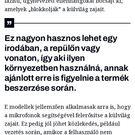
fázisú, úgynevezett ellenhangokat bocsájt ki,
amelyek „blokkolják” a külvilág zajait.
Ez nagyon hasznos lehet egy
irodában, a repülőn vagy
vonaton, így aki ilyen
környezetben használná, annak
ajánlott erre is figyelnie a termék
beszerzése során.
E modellek jellemzően alkalmasak arra is, hogy
a mikrofonok segítségével felerősítse a külvilág
zajait. Ez pedig jól jöhet közlekedés, például
vezetés során, amikor a felhasználó nem