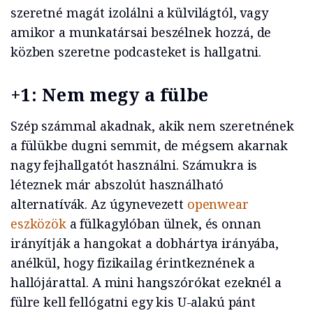
szeretné magát izolálni a külvilágtól, vagy
amikor a munkatársai beszélnek hozzá, de
közben szeretne podcasteket is hallgatni.
+1: Nem megy a fülbe
Szép számmal akadnak, akik nem szeretnének
a fülükbe dugni semmit, de mégsem akarnak
nagy fejhallgatót használni. Számukra is
léteznek már abszolút használható
alternatívák. Az úgynevezett
openwear
eszközök
a fülkagylóban ülnek, és onnan
irányítják a hangokat a dobhártya irányába,
anélkül, hogy fizikailag érintkeznének a
hallójárattal. A mini hangszórókat ezeknél a
fülre kell fellógatni egy kis U-alakú pánt