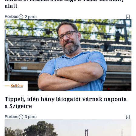
alatt
Forbes
2 perc
Kultúra
Tippelj, idén hány látogatót várnak naponta
a Szigetre
Forbes
3 perc