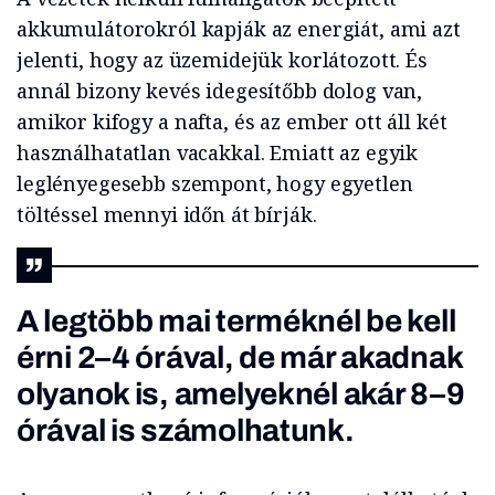
akkumulátorokról kapják az energiát, ami azt
jelenti, hogy az üzemidejük korlátozott. És
annál bizony kevés idegesítőbb dolog van,
amikor kifogy a nafta, és az ember ott áll két
használhatatlan vacakkal. Emiatt az egyik
leglényegesebb szempont, hogy egyetlen
töltéssel mennyi időn át bírják.
A legtöbb mai terméknél be kell
érni 2–4 órával, de már akadnak
olyanok is, amelyeknél akár 8–9
órával is számolhatunk.