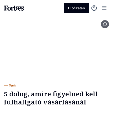
Előfizetés
Fotó
Vagy fedezze fel a következő
témákat
Üzlet
Pénz
Zöld
Legyél jobb!
Tech
5 dolog, amire figyelned kell
fülhallgató vásárlásánál