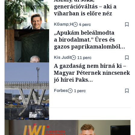
generációváltás – aki a
viharban is előre néz
K&amp;H
4 perc
Longevity
„Apukám beleálmodta
a birodalmat.” Üres és
gazos paprikamalomból
lett az igazi családi
Kis Judit
11 perc
fűszersztori
TÁMOGATÓI
A gazdaság nem bírná ki –
TARTALOM
Magyar Péternek nincsenek
jó hírei Paks
újraindításáról
Forbes
1 perc
Családi
vállalkozások
Energia