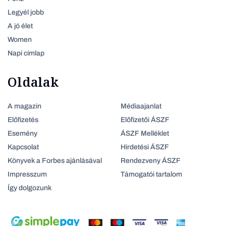
Legyél jobb
A jó élet
Women
Napi címlap
Oldalak
A magazin
Médiaajanlat
Előfizetés
Előfizetői ÁSZF
Esemény
ÁSZF Melléklet
Kapcsolat
Hirdetési ÁSZF
Könyvek a Forbes ajánlásával
Rendezveny ÁSZF
Impresszum
Támogatói tartalom
Így dolgozunk