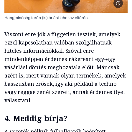
Hangmin
Hangminőség terén (is) óriási lehet az eltérés.
Viszont erre jók a független tesztek, amelyek
ezzel kapcsolatban valóban szolgálhatnak
hiteles információkkal. Szóval erre
mindenképpen érdemes rákeresni egy-egy
vásárlási döntés meghozatala előtt. Már csak
azért is, mert vannak olyan termékek, amelyek
basszusban erősek, így aki például a techno
vagy reggae zenét szereti, annak érdemes ilyet
választani.
4. Meddig bírja?
A vezeték nélküli fülhallgatók beépített