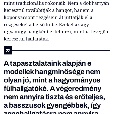
mint tradicionális rokonaik. Nem a dobhártyán
keresztül továbbítják a hangot, hanem a
koponyacsont rezgésein át juttatják el a
rezgéseket a belső fülbe. Ezeket az agy
ugyanúgy hangként értelmezi, mintha levegőn
keresztül hallanánk.
A tapasztalataink alapján e
modellek hangminősége nem
olyan jó, mint a hagyományos
fülhallgatóké. A végeredmény
nem annyira tiszta és erőteljes,
a basszusok gyengébbek, így
zenehallgatásra nem annyira