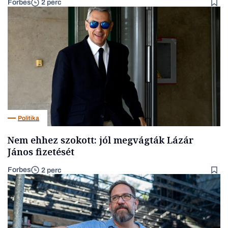
Forbes
2 perc
Politika
Nem ehhez szokott: jól megvágták Lázár
János fizetését
Forbes
2 perc