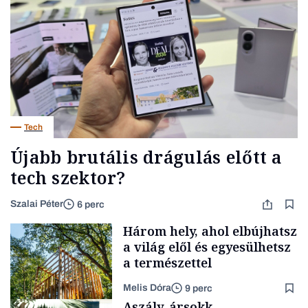
Tech
Újabb brutális drágulás előtt a
tech szektor?
Szalai Péter
6 perc
Három hely, ahol elbújhatsz
a világ elől és egyesülhetsz
a természettel
Melis Dóra
9 perc
Aszály, ársokk,