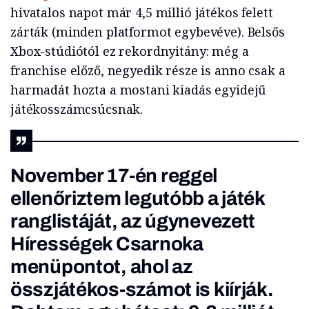
hivatalos napot már 4,5 millió játékos felett
zárták (minden platformot egybevéve). Belsős
Xbox-stúdiótól ez rekordnyitány: még a
franchise előző, negyedik része is anno csak a
harmadát hozta a mostani kiadás egyidejű
játékosszámcsúcsnak.
November 17-én reggel
ellenőriztem legutóbb a játék
ranglistáját, az úgynevezett
Hírességek Csarnoka
menüpontot, ahol az
összjátékos-számot is kiírják.