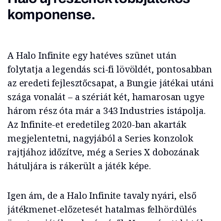
komponense.
A Halo Infinite egy hatéves szünet után
folytatja a legendás sci-fi lövöldét, pontosabban
az eredeti fejlesztőcsapat, a Bungie játékai utáni
szága vonalát – a szériát két, hamarosan ugye
három rész óta már a 343 Industries istápolja.
Az Infinite-et eredetileg 2020-ban akarták
megjelentetni, nagyjából a Series konzolok
rajtjához időzítve, még a Series X dobozának
hátuljára is rákerült a játék képe.
Igen ám, de a Halo Infinite tavaly nyári, első
játékmenet-előzetesét hatalmas felhördülés