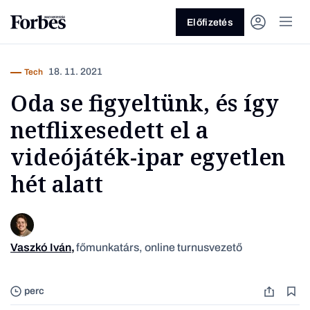
Előfizetés
18. 11. 2021
Tech
Oda se figyeltünk, és így
netflixesedett el a
videójáték-ipar egyetlen
hét alatt
Vagy fedezze fel a következő
témákat
Üzlet
Pénz
Zöld
Legyél jobb!
Vaszkó Iván
,
főmunkatárs, online turnusvezető
Forza Ho
perc