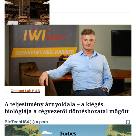
vállalkozások
Gasztró
Content Lab HUB
A teljesítmény árnyoldala – a kiégés
biológiája a cégvezetői döntéshozatal mögött
BioTechUSA
4 perc