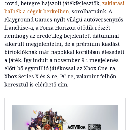
covid, betegre hajszolt játékfejlesztők,
zaklatási
balhék a cégek berkeiben
, sorolhatnánk. A
Playground Games nyílt világú autóversenyzős
franchise-a, a Forza Horizon ötödik részét
nemhogy az eredetileg bejelentett dátummal
sikerült megjelentetni, de a prémium kiadást
birtoklóknak már napokkal korábban élesedett
a játék. Így indult a november 9-i megjelenés
előtt bő egymillió játékossal az Xbox One-ra,
Xbox Series X és S-re, PC-re, valamint felhőn
keresztül is elérhető cím.