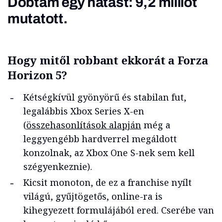
Dobtam egy hátast: 9,2 milliót
mutatott.
Hogy mitől robbant ekkorát a Forza
Horizon 5?
Kétségkívül gyönyörű és stabilan fut,
legalábbis Xbox Series X-en
(
összehasonlítások alapján
még a
leggyengébb hardverrel megáldott
konzolnak, az Xbox One S-nek sem kell
szégyenkeznie).
Kicsit monoton, de ez a franchise nyílt
világú, gyűjtögetős, online-ra is
kihegyezett formulájából ered. Cserébe van