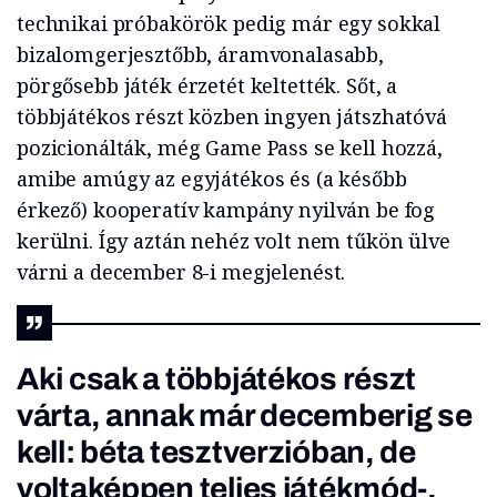
technikai próbakörök pedig már egy sokkal
bizalomgerjesztőbb, áramvonalasabb,
pörgősebb játék érzetét keltették. Sőt, a
többjátékos részt közben ingyen játszhatóvá
pozicionálták, még Game Pass se kell hozzá,
amibe amúgy az egyjátékos és (a később
érkező) kooperatív kampány nyilván be fog
kerülni. Így aztán nehéz volt nem tűkön ülve
várni a december 8-i megjelenést.
Aki csak a többjátékos részt
várta, annak már decemberig se
kell: béta tesztverzióban, de
voltaképpen teljes játékmód-,