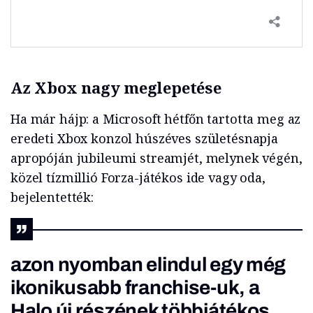
Az Xbox nagy meglepetése
Ha már hájp: a Microsoft hétfőn tartotta meg az
eredeti Xbox konzol húszéves születésnapja
apropóján jubileumi streamjét, melynek végén,
közel tízmillió Forza-játékos ide vagy oda,
bejelentették:
azon nyomban elindul egy még
ikonikusabb franchise-uk, a
Halo új részének többjátékos