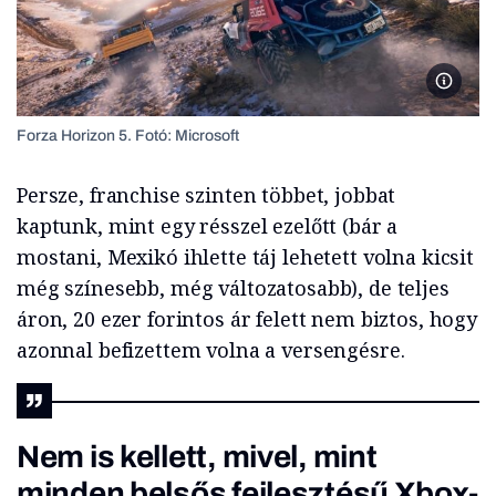
Forza H
Forza Horizon 5. Fotó: Microsoft
Persze, franchise szinten többet, jobbat
kaptunk, mint egy résszel ezelőtt (bár a
mostani, Mexikó ihlette táj lehetett volna kicsit
még színesebb, még változatosabb), de teljes
áron, 20 ezer forintos ár felett nem biztos, hogy
azonnal befizettem volna a versengésre.
Nem is kellett, mivel, mint
minden belsős fejlesztésű Xbox-