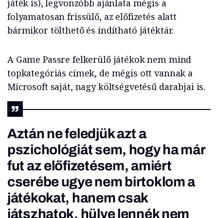
játék is), legvonzóbb ajánlata mégis a
folyamatosan frissülő, az előfizetés alatt
bármikor tölthető és indítható játéktár.
A Game Passre felkerülő játékok nem mind
topkategóriás címek, de mégis ott vannak a
Microsoft saját, nagy költségvetésű darabjai is.
Aztán ne feledjük azt a
pszichológiát sem, hogy ha már
fut az előfizetésem, amiért
cserébe ugye nem birtoklom a
játékokat, hanem csak
játszhatok, hülye lennék nem