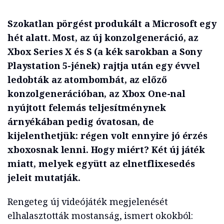
Szokatlan pörgést produkált a Microsoft egy
hét alatt. Most, az új konzolgeneráció, az
Xbox Series X és S (a kék sarokban a Sony
Playstation 5-jének) rajtja után egy évvel
ledobták az atombombát, az előző
konzolgenerációban, az Xbox One-nal
nyújtott felemás teljesítménynek
árnyékában pedig óvatosan, de
kijelenthetjük: régen volt ennyire jó érzés
xboxosnak lenni. Hogy
miért? Két új játék
miatt, melyek együtt az elnetflixesedés
jeleit mutatják.
Rengeteg új videójáték megjelenését
elhalasztották mostanság, ismert okokból: