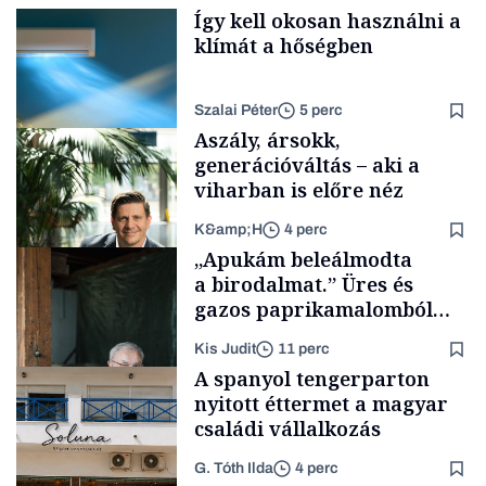
Így kell okosan használni a
klímát a hőségben
Szalai Péter
5 perc
Aszály, ársokk,
generációváltás – aki a
viharban is előre néz
K&amp;H
4 perc
Tech
„Apukám beleálmodta
a birodalmat.” Üres és
gazos paprikamalomból
lett az igazi családi
Kis Judit
11 perc
fűszersztori
TÁMOGATÓI
A spanyol tengerparton
TARTALOM
nyitott éttermet a magyar
családi vállalkozás
G. Tóth Ilda
4 perc
Családi