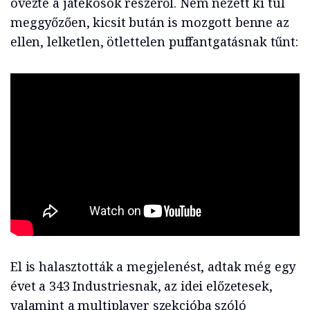
övezte a játékosok részéről. Nem nézett ki túl
meggyőzően, kicsit bután is mozgott benne az
ellen, lelketlen, ötlettelen puffantgatásnak tűnt:
El is halasztották a megjelenést, adtak még egy
évet a 343 Industriesnak, az idei előzetesek,
valamint a multiplayer szekcióba szóló