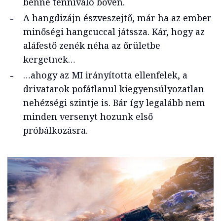
benne tennivaló bőven.
A hangdizájn észveszejtő, már ha az ember
minőségi hangcuccal játssza. Kár, hogy az
aláfestő zenék néha az őrületbe
kergetnek…
…ahogy az MI irányította ellenfelek, a
drivatarok pofátlanul kiegyensúlyozatlan
nehézségi szintje is. Bár így legalább nem
minden versenyt hozunk első
próbálkozásra.