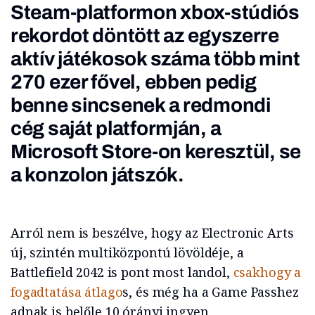
Steam-platformon xbox-stúdiós
rekordot döntött az egyszerre
aktív játékosok száma
több mint
270 ezer fővel
, ebben pedig
benne sincsenek a redmondi
cég saját platformján, a
Microsoft Store-on keresztül, se
a konzolon játszók.
Arról nem is beszélve, hogy az Electronic Arts
új, szintén multiközpontú lövöldéje, a
Battlefield 2042 is pont most landol,
csakhogy a
fogadtatása átlago
s, és még ha a Game Passhez
adnak is belőle 10 órányi ingyen