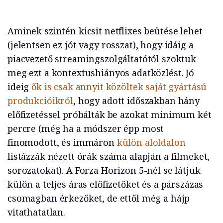
Aminek szintén kicsit netflixes beütése lehet
(jelentsen ez jót vagy rosszat), hogy idáig a
piacvezető streamingszolgáltatótól szoktuk
meg ezt a kontextushiányos adatközlést. Jó
ideig
ők is csak annyit közöltek saját gyártású
produkcióikról
, hogy adott időszakban hány
előfizetéssel próbálták be azokat minimum két
percre (még ha a módszer épp most
finomodott, és immáron
külön aloldalon
listázzák nézett órák száma alapján a filmeket,
sorozatokat). A Forza Horizon 5-nél se látjuk
külön a teljes áras előfizetőket és a párszázas
csomagban érkezőket, de ettől még a hájp
vitathatatlan.