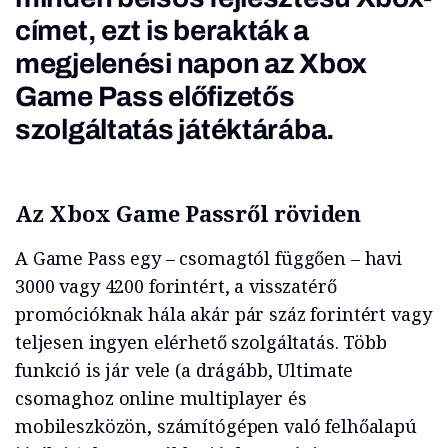
címet, ezt is berakták a
megjelenési napon az Xbox
Game Pass előfizetős
szolgáltatás játéktárába.
Az Xbox Game Passről röviden
A Game Pass egy – csomagtól függően – havi
3000 vagy 4200 forintért, a visszatérő
promócióknak hála akár pár száz forintért vagy
teljesen ingyen elérhető szolgáltatás. Több
funkció is jár vele (a drágább, Ultimate
csomaghoz online multiplayer és
mobileszközön, számítógépen való felhőalapú